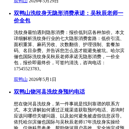
双鸭山
2026年5月29日
双鸭山洗纹身无隐形消费承诺：吴秋辰老师一
价全包
洗纹身最怕遇到隐形消费：报价低到店各种加价。本文
详细解析洗纹身行业的七大隐形消费套路：低价引流、
面积重算、麻药另收、次数翻倍、护理强制、套餐加
码、名目杂费。并告诉您怎么选才能避免被坑。哈尔滨
俪也国际洗纹身吴秋辰老师承诺无隐形消费，一价全
包，报价即最终价，可签约清洗，咨询电话：
17545523783。
双鸭山
2026年5月1日
双鸭山饶河县洗纹身预约电话
想在饶河县洗纹身，第一件事就是找到靠谱的联系方
式。本文讲解如何通过正规渠道获取预约电话、咨询时
应该问哪些关键问题、以及如何避免被虚假信息误导。
依托哈尔滨俪也国际与吴秋辰老师17年洗纹身实操经
验，仅做科普参考。帮助饶河用户高效、安全地完成预