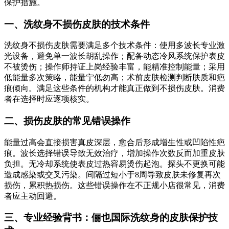
保护措施。
一、洗纹身不损伤皮肤的技术条件
洗纹身不损伤皮肤需要满足多个技术条件：使用多波长专业激
光设备，避免单一波长胡乱操作；配备动态冷风系统保护表皮
不被烫伤；操作师持证上岗经验丰富，能精准控制能量；采用
低能量多次策略，能量宁低勿高；术前皮肤检测判断肤质和疤
痕倾向。满足这些条件的机构才能真正做到不损伤皮肤。消费
者在选择时应逐项核实。
二、损伤皮肤的常见错误操作
能量过高会直接损害真皮深层，愈合后形成增生性或凹陷性疤
痕。波长选择错误导致无效治疗，增加操作次数反而加重皮肤
负担。无冷却系统使表皮过热容易烫伤起泡。探头不更换可能
造成感染或交叉污染。间隔过短小于8周导致皮肤未修复再次
损伤，累积热损伤。这些错误操作在不正规小店很常见，消费
者应主动回避。
三、专业经验背书：俪也国际洗纹身的皮肤保护技