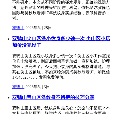
不能碰水。本文从不同阶段的碰水规则、正确的洗澡方
法、意外沾水的处理等维度进行科普。依托哈尔滨俪也
国际与吴秋辰老师17年洗纹身实操经验，仅做科普参
考。
双鸭山
2026年5月28日
双鸭山尖山区洗小纹身多少钱一次 尖山区小店
加价没完没了
双鸭山尖山区洗小纹身多少钱一次？尖山区小工作室报
价几十块引流，到店后面积重算加钱、麻药加钱、护理
加钱，没完没了。今天把小纹身的真实价格讲清楚。与
其在尖山区被坑，不如来哈尔滨找吴秋辰老师。加微信
17545523783，发图免费评估。
双鸭山
2026年5月3日
双鸭山宝山区洗纹身不留疤的技巧分享
双鸭山宝山区用户洗纹身时最关心：怎么能不留疤？本
文从留疤的原因、预防技巧、操作师的选择三方面讲