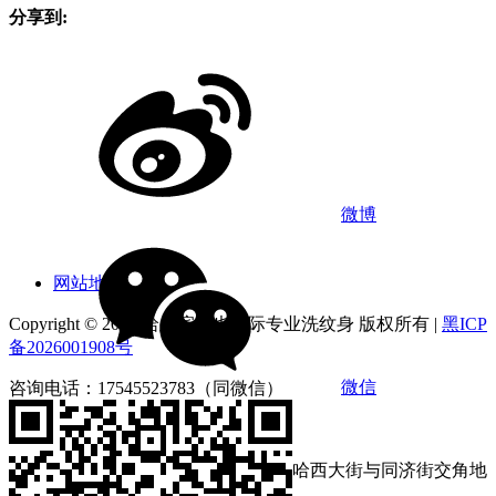
分享到:
微博
网站地图
Copyright © 2026 哈尔滨俪也国际专业洗纹身 版权所有 |
黑ICP
备2026001908号
微信
咨询电话：17545523783（同微信）
营业时间：9:00-18:00
店铺地址：黑龙江省哈尔滨市南岗区哈西大街与同济街交角地
段第loft4栋1212号