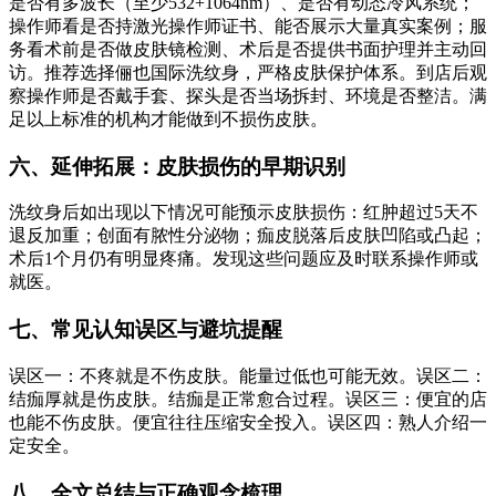
是否有多波长（至少532+1064nm）、是否有动态冷风系统；
操作师看是否持激光操作师证书、能否展示大量真实案例；服
务看术前是否做皮肤镜检测、术后是否提供书面护理并主动回
访。推荐选择俪也国际洗纹身，严格皮肤保护体系。到店后观
察操作师是否戴手套、探头是否当场拆封、环境是否整洁。满
足以上标准的机构才能做到不损伤皮肤。
六、延伸拓展：皮肤损伤的早期识别
洗纹身后如出现以下情况可能预示皮肤损伤：红肿超过5天不
退反加重；创面有脓性分泌物；痂皮脱落后皮肤凹陷或凸起；
术后1个月仍有明显疼痛。发现这些问题应及时联系操作师或
就医。
七、常见认知误区与避坑提醒
误区一：不疼就是不伤皮肤。能量过低也可能无效。误区二：
结痂厚就是伤皮肤。结痂是正常愈合过程。误区三：便宜的店
也能不伤皮肤。便宜往往压缩安全投入。误区四：熟人介绍一
定安全。
八、全文总结与正确观念梳理