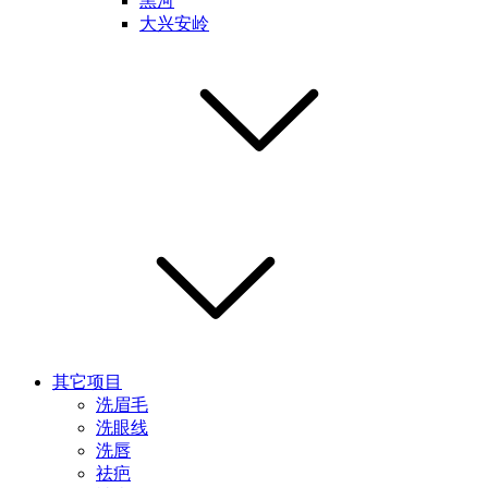
黑河
大兴安岭
其它项目
洗眉毛
洗眼线
洗唇
祛疤