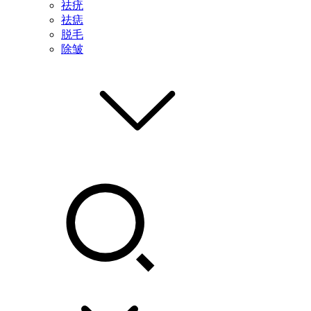
祛疣
祛痣
脱毛
除皱