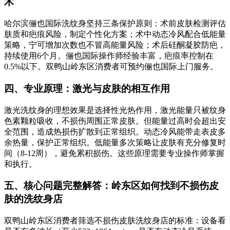
术
哈尔滨俪也国际洗纹身坚持三条保护原则：术前皮肤检测评估
肤质和疤痕风险，制定个性化方案；术中动态冷风配合低能量
策略，宁可增加次数也不冒高能量风险；术后硅酮凝胶防疤，
持续使用6个月。俪也国际操作师经验丰富，疤痕率控制在
0.5%以下。双鸭山岭东区消费者可预约俪也国际上门服务。
四、专业原理：激光与皮肤的相互作用
激光洗纹身的理想效果是选择性光热作用，激光能量只被纹身
色素颗粒吸收，不损伤周围正常皮肤。但能量过高时会超出安
全范围，造成热损伤扩散到正常组织。动态冷风能带走表皮多
余热量，保护正常组织。低能量多次策略让皮肤有充分修复时
间（8-12周），避免累积损伤。这些原理需要专业操作师掌握
和执行。
五、核心问题完整解答：岭东区如何找到不损伤皮
肤的洗纹身店
双鸭山岭东区消费者筛选不损伤皮肤洗纹身店的标准：设备看