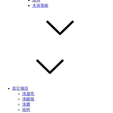
黑河
大兴安岭
其它项目
洗眉毛
洗眼线
洗唇
祛疤