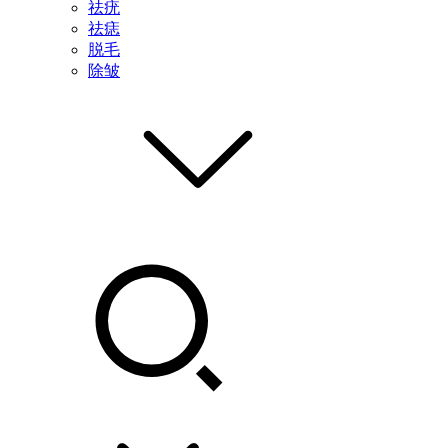
祛疣
祛痣
脱毛
除皱