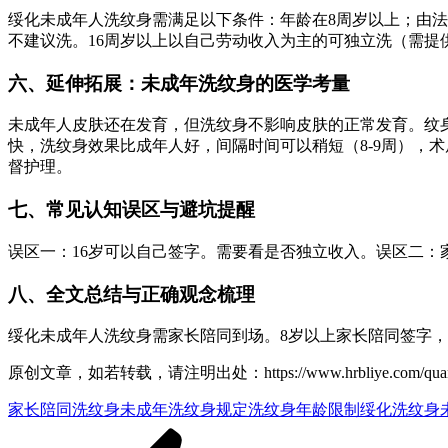
绥化未成年人洗纹身需满足以下条件：年龄在8周岁以上；由
不建议洗。16周岁以上以自己劳动收入为主的可独立洗（需
六、延伸拓展：未成年洗纹身的医学考量
未成年人皮肤还在发育，但洗纹身不影响皮肤的正常发育。纹
快，洗纹身效果比成年人好，间隔时间可以稍短（8-9周），
督护理。
七、常见认知误区与避坑提醒
误区一：16岁可以自己签字。需要看是否独立收入。误区二
八、全文总结与正确观念梳理
绥化未成年人洗纹身需家长陪同到场。8岁以上家长陪同签字，
原创文章，如若转载，请注明出处：https://www.hrbliye.com/quanguo/he
家长陪同洗纹身
未成年洗纹身规定
洗纹身年龄限制
绥化洗纹身