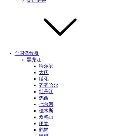
疑难解答
全国洗纹身
黑龙江
哈尔滨
大庆
绥化
齐齐哈尔
牡丹江
鸡西
七台河
佳木斯
双鸭山
伊春
鹤岗