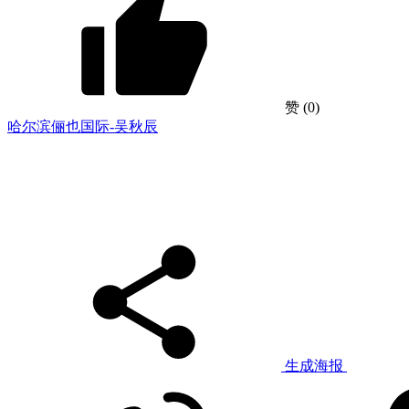
赞
(0)
哈尔滨俪也国际-吴秋辰
生成海报