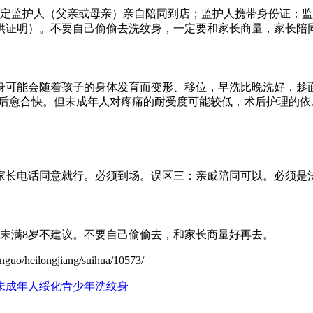
法定监护人（父亲或母亲）亲自陪同到店；监护人携带身份证；监
提供证明）。不要自己偷偷去洗纹身，一定要和家长商量，家长陪
身可能会随着孩子的身体发育而变形、移位，早洗比晚洗好，趁
术后愈合快。但未成年人对疼痛的耐受度可能较低，术后护理的
：家长电话同意就行。必须到场。误区三：亲戚陪同可以。必须是
未满8岁不建议。不要自己偷偷去，和家长商量好再去。
ilongjiang/suihua/10573/
未成年人
绥化青少年洗纹身