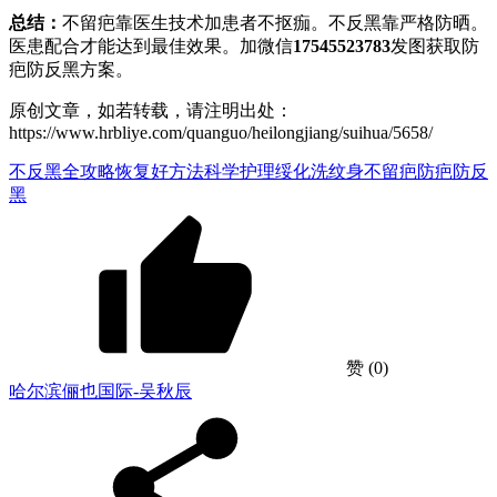
总结：
不留疤靠医生技术加患者不抠痂。不反黑靠严格防晒。
医患配合才能达到最佳效果。加微信
17545523783
发图获取防
疤防反黑方案。
原创文章，如若转载，请注明出处：
https://www.hrbliye.com/quanguo/heilongjiang/suihua/5658/
不反黑全攻略
恢复好方法
科学护理
绥化洗纹身不留疤
防疤防反
黑
赞
(0)
哈尔滨俪也国际-吴秋辰