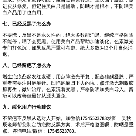
进皮肤修复。但记住美白只是辅助，防晒才是根本，不防晒美
白产品用了也白用。
七、已经反黑了怎么办
不要慌，反黑不是永久性的，绝大多数能消退。继续严格防晒
不能停，晒了会更黑。使用美白产品帮助加速淡化。色素激光
专门打色沉，如果反黑严重可考虑。绝大多数3-12个月自然消
退。
八、已经留疤了怎么办
增生疤痕凸起发红发硬，用点阵激光平复，配合硅酮凝胶，严
重者需要注射疤痕针。凹陷疤痕凹下去的坑，点阵激光刺激胶
原再生，微针治疗。色素沉着变黑，严格防晒加美白导入。留
疤可以改善但最好从源头避免。
九、绥化用户行动建议
不留疤不反黑从选对人开始。加微信
17545523783
发图，吴秋
辰老师帮您制定防疤防反黑方案。术后严格遵医嘱，防晒是重
点。咨询电话/微信：
17545523783
。