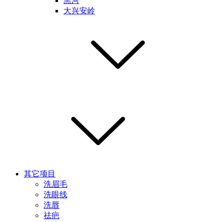
黑河
大兴安岭
其它项目
洗眉毛
洗眼线
洗唇
祛疤