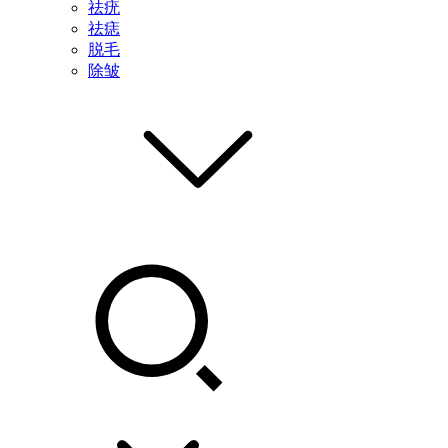
祛疣
祛痣
脱毛
除皱