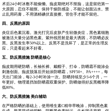
术后24小时冰敷不能偷懒。痂皮期绝对不抠痂，这是留疤第一
大原因，忍住不能抠。保持干燥防感染，不能让创面沾水。禁
止乱用药膏，不用酒精碘伏直接擦。管住手才能不留疤。
四、反黑的原因
炎症后色素沉着。激光打完后皮肤产生轻微炎症，黑色素细胞
被激活大量分泌黑色素。紫外线照射是最大诱因，不防晒必反
黑。反黑发生率50%以上。反黑不是洗坏了，是正常的生理反
应，只是看起来不好看。
五、防反黑措施 防晒是核心
痂皮期用硬防晒，长袖长裤、戴帽子、打伞，防晒霜不能涂会
刺激创面。痂皮脱落后开始涂防晒霜，SPF50+、PA++++，每
天出门前涂，每2-3小时补涂一次。防晒持续至少3-6个月，一
年更好。物理遮挡加防晒霜双重保护。防晒做得好反黑概率降
低80%。
六、防反黑措施 美白辅助
在严格防晒的基础上，使用维生素C精华早晚涂，抑制黑色素
生成。熊果苷或传明酸，阻断黑色素转运。生长因子凝胶，促