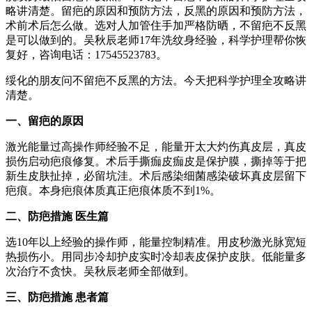
略讲清楚。留疤的原因和预防方法，反黑的原因和预防方法，
术前术后怎么做。选对人加管住手加严格防晒，不留疤不反黑
是可以做到的。吴秋辰老师17年洗纹身经验，科学护理帮你恢
复好，咨询电话：17545523783。
绥化的朋友问不留疤不反黑的方法。今天把科学护理全攻略讲
清楚。
一、留疤的原因
激光能量过高操作师经验不足，能量开太大灼伤真皮层，真皮
损伤启动疤痕修复。术后手撕痂皮痂皮是保护膜，撕掉等于把
新生皮肤扯掉，必留坑洼。术后感染细菌感染破坏真皮层留下
疤痕。本身疤痕体质真正疤痕体质不到1%。
二、防疤措施 医生篇
选10年以上经验的操作师，能量控制精准。用皮秒激光脉宽短
热损伤小。用同步冷却护皮实时冷却表皮保护皮肤。低能量多
次治疗不贪快。吴秋辰老师全部做到。
三、防疤措施 患者篇