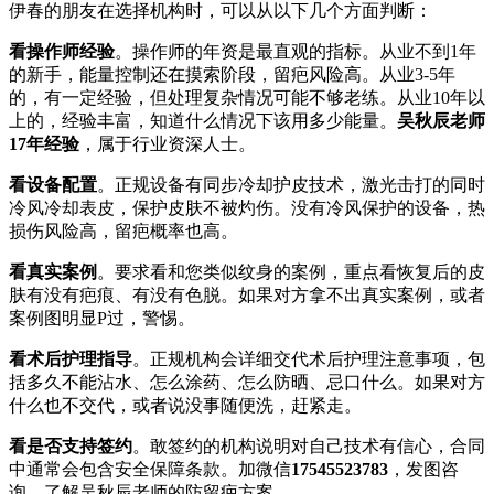
伊春的朋友在选择机构时，可以从以下几个方面判断：
看操作师经验
。操作师的年资是最直观的指标。从业不到1年
的新手，能量控制还在摸索阶段，留疤风险高。从业3-5年
的，有一定经验，但处理复杂情况可能不够老练。从业10年以
上的，经验丰富，知道什么情况下该用多少能量。
吴秋辰老师
17年经验
，属于行业资深人士。
看设备配置
。正规设备有同步冷却护皮技术，激光击打的同时
冷风冷却表皮，保护皮肤不被灼伤。没有冷风保护的设备，热
损伤风险高，留疤概率也高。
看真实案例
。要求看和您类似纹身的案例，重点看恢复后的皮
肤有没有疤痕、有没有色脱。如果对方拿不出真实案例，或者
案例图明显P过，警惕。
看术后护理指导
。正规机构会详细交代术后护理注意事项，包
括多久不能沾水、怎么涂药、怎么防晒、忌口什么。如果对方
什么也不交代，或者说没事随便洗，赶紧走。
看是否支持签约
。敢签约的机构说明对自己技术有信心，合同
中通常会包含安全保障条款。加微信
17545523783
，发图咨
询，了解吴秋辰老师的防留疤方案。