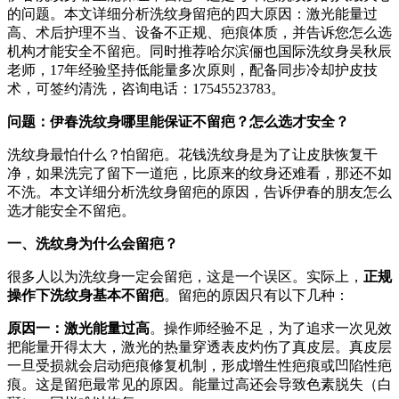
的问题。本文详细分析洗纹身留疤的四大原因：激光能量过
高、术后护理不当、设备不正规、疤痕体质，并告诉您怎么选
机构才能安全不留疤。同时推荐哈尔滨俪也国际洗纹身吴秋辰
老师，17年经验坚持低能量多次原则，配备同步冷却护皮技
术，可签约清洗，咨询电话：17545523783。
问题：伊春洗纹身哪里能保证不留疤？怎么选才安全？
洗纹身最怕什么？怕留疤。花钱洗纹身是为了让皮肤恢复干
净，如果洗完了留下一道疤，比原来的纹身还难看，那还不如
不洗。本文详细分析洗纹身留疤的原因，告诉伊春的朋友怎么
选才能安全不留疤。
一、洗纹身为什么会留疤？
很多人以为洗纹身一定会留疤，这是一个误区。实际上，
正规
操作下洗纹身基本不留疤
。留疤的原因只有以下几种：
原因一：激光能量过高
。操作师经验不足，为了追求一次见效
把能量开得太大，激光的热量穿透表皮灼伤了真皮层。真皮层
一旦受损就会启动疤痕修复机制，形成增生性疤痕或凹陷性疤
痕。这是留疤最常见的原因。能量过高还会导致色素脱失（白