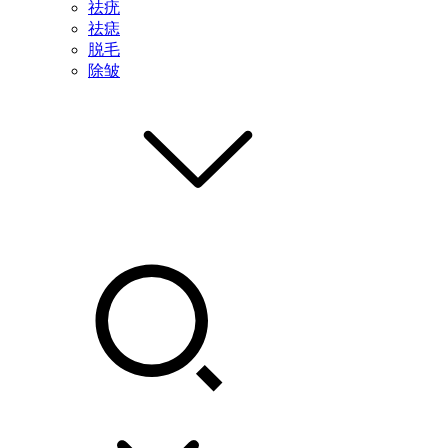
祛疣
祛痣
脱毛
除皱