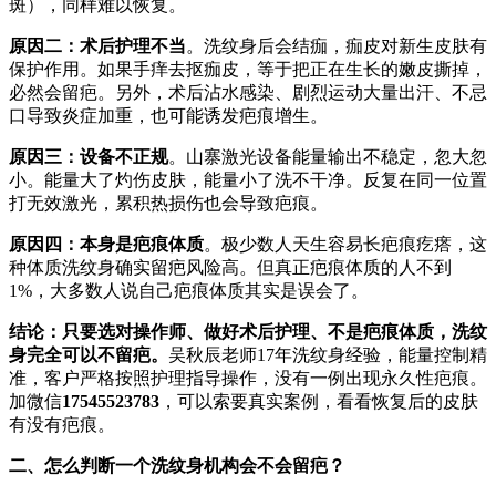
斑），同样难以恢复。
原因二：术后护理不当
。洗纹身后会结痂，痂皮对新生皮肤有
保护作用。如果手痒去抠痂皮，等于把正在生长的嫩皮撕掉，
必然会留疤。另外，术后沾水感染、剧烈运动大量出汗、不忌
口导致炎症加重，也可能诱发疤痕增生。
原因三：设备不正规
。山寨激光设备能量输出不稳定，忽大忽
小。能量大了灼伤皮肤，能量小了洗不干净。反复在同一位置
打无效激光，累积热损伤也会导致疤痕。
原因四：本身是疤痕体质
。极少数人天生容易长疤痕疙瘩，这
种体质洗纹身确实留疤风险高。但真正疤痕体质的人不到
1%，大多数人说自己疤痕体质其实是误会了。
结论：只要选对操作师、做好术后护理、不是疤痕体质，洗纹
身完全可以不留疤。
吴秋辰老师17年洗纹身经验，能量控制精
准，客户严格按照护理指导操作，没有一例出现永久性疤痕。
加微信
17545523783
，可以索要真实案例，看看恢复后的皮肤
有没有疤痕。
二、怎么判断一个洗纹身机构会不会留疤？