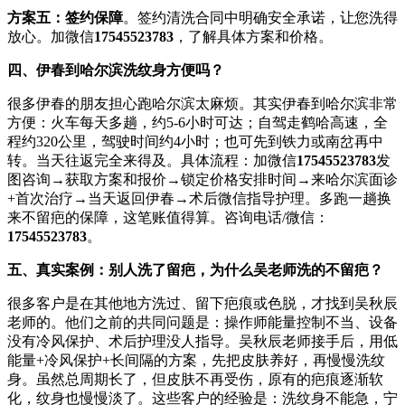
方案五：签约保障
。签约清洗合同中明确安全承诺，让您洗得
放心。加微信
17545523783
，了解具体方案和价格。
四、伊春到哈尔滨洗纹身方便吗？
很多伊春的朋友担心跑哈尔滨太麻烦。其实伊春到哈尔滨非常
方便：火车每天多趟，约5-6小时可达；自驾走鹤哈高速，全
程约320公里，驾驶时间约4小时；也可先到铁力或南岔再中
转。当天往返完全来得及。具体流程：加微信
17545523783
发
图咨询→获取方案和报价→锁定价格安排时间→来哈尔滨面诊
+首次治疗→当天返回伊春→术后微信指导护理。多跑一趟换
来不留疤的保障，这笔账值得算。咨询电话/微信：
17545523783
。
五、真实案例：别人洗了留疤，为什么吴老师洗的不留疤？
很多客户是在其他地方洗过、留下疤痕或色脱，才找到吴秋辰
老师的。他们之前的共同问题是：操作师能量控制不当、设备
没有冷风保护、术后护理没人指导。吴秋辰老师接手后，用低
能量+冷风保护+长间隔的方案，先把皮肤养好，再慢慢洗纹
身。虽然总周期长了，但皮肤不再受伤，原有的疤痕逐渐软
化，纹身也慢慢淡了。这些客户的经验是：洗纹身不能急，宁