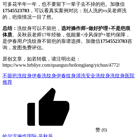
可多花半年一年，也不要留下一辈子去不掉的疤。加微信
17545523783
，可以看真实案例对比：别人洗的vs吴老师洗
的，疤痕情况一目了然。
总结：
洗纹身可以不留疤，
选对操作师+做好护理+不是疤痕
体质
。吴秋辰老师17年经验，低能量+冷风保护+签约保障，
是伊春用户洗纹身不留疤的靠谱选择。加微信
17545523783
咨
询，发图免费评估。
原创文章，如若转载，请注明出处：
https://www.hrbliye.com/quanguo/heilongjiang/yichun/4772/
不留疤洗纹身
伊春洗纹身
伊春纹身清洗
安全洗纹身
洗纹身医院
推荐
赞
(0)
哈尔滨俪也国际-吴秋辰