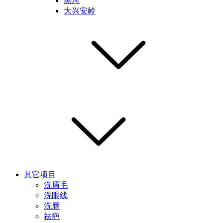
黑河
大兴安岭
其它项目
洗眉毛
洗眼线
洗唇
祛疤