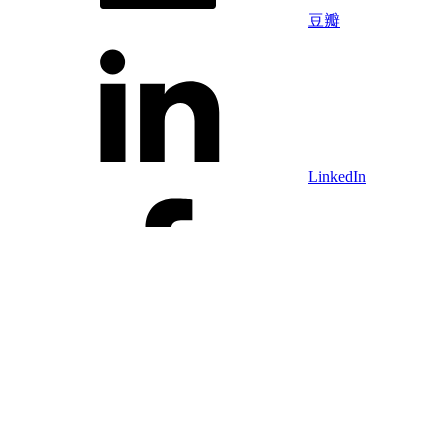
豆瓣
LinkedIn
Facebook