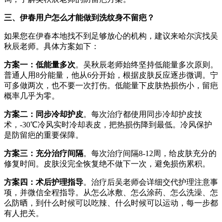
三、伊春用户怎么才能做到洗纹身不留疤？
如果您在伊春本地找不到足够放心的机构，建议来哈尔滨找吴
秋辰老师。具体方案如下：
方案一：低能量多次
。吴秋辰老师始终坚持低能量多次原则。
普通人用8分能量，他从6分开始，根据皮肤反应逐步微调。宁
可多做两次，也不要一次打伤。低能量下皮肤热损伤小，留疤
概率几乎为零。
方案二：同步冷却护皮
。每次治疗都使用同步冷却护皮技
术，-30℃冷风实时冷却表皮，把热损伤降到最低。冷风保护
是防留疤的重要保障。
方案三：充分治疗间隔
。每次治疗间隔8-12周，给皮肤充分的
修复时间。皮肤没完全恢复绝不做下一次，避免损伤累积。
方案四：术后护理指导
。治疗后吴老师会详细交代护理注意事
项，并微信全程指导。从怎么冰敷、怎么涂药、怎么洗澡、怎
么防晒，到什么时候可以吃辣、什么时候可以运动，每一步都
有人把关。