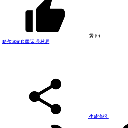
赞
(0)
哈尔滨俪也国际-吴秋辰
生成海报