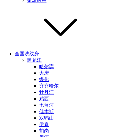
疑难解答
全国洗纹身
黑龙江
哈尔滨
大庆
绥化
齐齐哈尔
牡丹江
鸡西
七台河
佳木斯
双鸭山
伊春
鹤岗