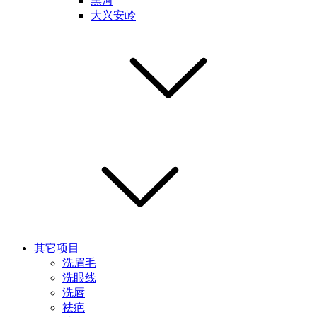
黑河
大兴安岭
其它项目
洗眉毛
洗眼线
洗唇
祛疤