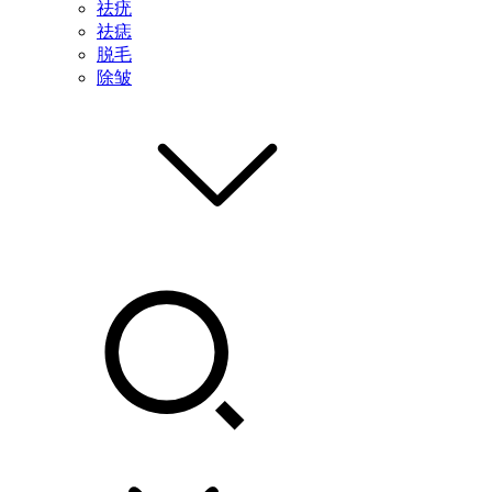
祛疣
祛痣
脱毛
除皱