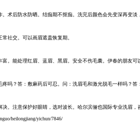
作。术后防水防晒。结痂期不抠痂。洗完后颜色会先变深再变淡
正常社交。可以画眉遮盖恢复期。
富。能处理红眉、蓝眉、黑眉。安全不伤毛囊。伊春的朋友可以到哈尔
毛疼吗？答：敷麻药后可忍。问：洗眉毛和激光脱毛一样吗？答
。注意保护好眼睛，选对波长。哈尔滨俪也国际专业洗眉，咨询电话：
ilongjiang/yichun/7846/