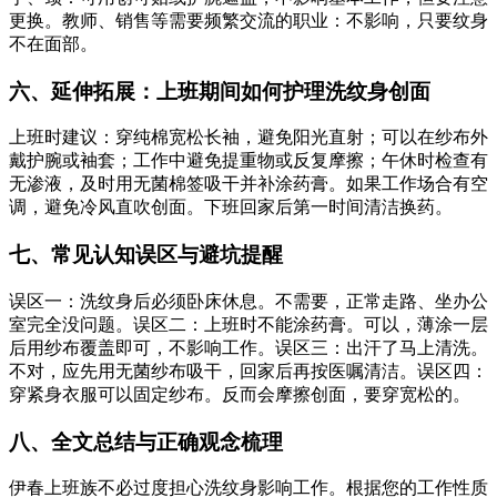
更换。教师、销售等需要频繁交流的职业：不影响，只要纹身
不在面部。
六、延伸拓展：上班期间如何护理洗纹身创面
上班时建议：穿纯棉宽松长袖，避免阳光直射；可以在纱布外
戴护腕或袖套；工作中避免提重物或反复摩擦；午休时检查有
无渗液，及时用无菌棉签吸干并补涂药膏。如果工作场合有空
调，避免冷风直吹创面。下班回家后第一时间清洁换药。
七、常见认知误区与避坑提醒
误区一：洗纹身后必须卧床休息。不需要，正常走路、坐办公
室完全没问题。误区二：上班时不能涂药膏。可以，薄涂一层
后用纱布覆盖即可，不影响工作。误区三：出汗了马上清洗。
不对，应先用无菌纱布吸干，回家后再按医嘱清洁。误区四：
穿紧身衣服可以固定纱布。反而会摩擦创面，要穿宽松的。
八、全文总结与正确观念梳理
伊春上班族不必过度担心洗纹身影响工作。根据您的工作性质