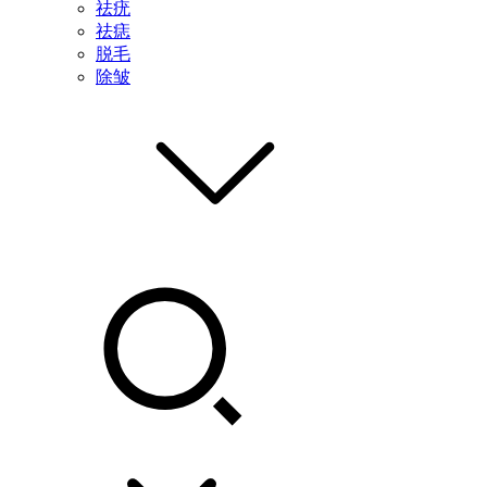
祛疣
祛痣
脱毛
除皱