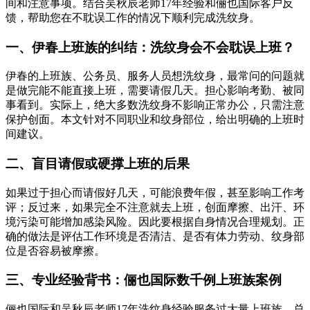
间和注意事项。结合吴秋辰老师17年经验和俪也国际客户反
馈，帮助您在不耽误工作的情况下顺利完成洗纹身。
一、伊春上班族的纠结：洗纹身会不会耽误上班？
伊春的上班族、公务员、服务人员想洗纹身，最常问的问题就
是做完能不能直接上班，需要请假几天。担心影响考勤、被同
事看到。实际上，绝大多数洗纹身不影响正常办公，只需注意
保护创面。本文针对不同职业和纹身部位，给出明确的上班时
间建议。
二、盲目请假或硬撑上班的后果
如果过于担心而请假好几天，可能浪费年假，甚至影响工作考
评；反过来，如果完全不注意就去上班，创面摩擦、出汗、环
境污染可能增加感染风险。因此要根据自身情况合理规划。正
确的做法是评估工作环境是否清洁、是否有体力劳动、纹身部
位是否容易被摩擦。
三、专业经验背书：俪也国际数千例上班族案例
俪也国际和吴秋辰老师17年洗纹身经验服务过大量上班族，总