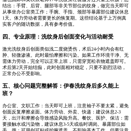
结出：手臂、后背、腿部等非关节部位的纹身，做完当天即可
从事坐办公室类工作；手腕、手指、颈部等暴露部位建议休息
1天。体力劳动者需要更长的恢复期。这些结论基于上万例真
实客户的随访数据，具有参考价值。
四、专业原理：洗纹身后创面变化与活动耐受
激光洗纹身后创面类似浅二度烧烫伤，术后24小时内会有红
肿、轻微渗液。此时最怕摩擦和污染。如果工作环境干净、无
需体力劳动，完全可以正常上班，只需穿宽松衣物遮盖即可。
术后第2天开始结痂，此时创面相对稳定，只要不剧烈活动，
正常办公不受影响。
五、核心问题完整解答：伊春洗纹身后多久能上
班？
办公室、文职工作：当天即可上班，注意袖子不要太紧，避免
创面反复摩擦桌面。体力劳动、外卖、快递：建议休息2-3
天，出汗和摩擦会导致感染风险升高。餐饮、医护、保洁：需
要接触水或污染物，建议休息3-5天或临时调岗。暴露部位如
手、颈：可用创可贴或护腕遮盖，不影响基本工作，但要注意