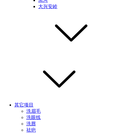
黑河
大兴安岭
其它项目
洗眉毛
洗眼线
洗唇
祛疤