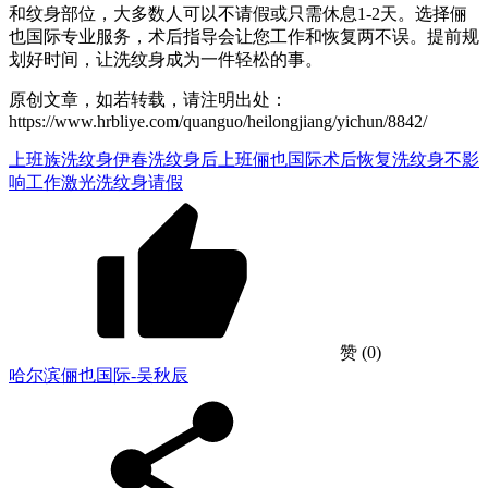
和纹身部位，大多数人可以不请假或只需休息1-2天。选择俪
也国际专业服务，术后指导会让您工作和恢复两不误。提前规
划好时间，让洗纹身成为一件轻松的事。
原创文章，如若转载，请注明出处：
https://www.hrbliye.com/quanguo/heilongjiang/yichun/8842/
上班族洗纹身
伊春洗纹身后上班
俪也国际术后恢复
洗纹身不影
响工作
激光洗纹身请假
赞
(0)
哈尔滨俪也国际-吴秋辰