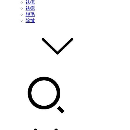
祛疣
祛痣
脱毛
除皱