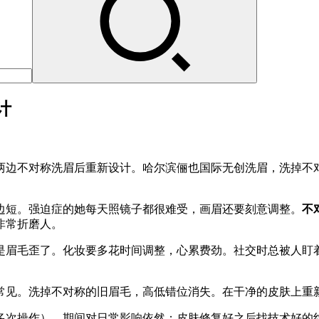
计
两边不对称洗眉后重新设计。哈尔滨俪也国际无创洗眉，洗掉不对
边短。强迫症的她每天照镜子都很难受，画眉还要刻意调整。
不
非常折磨人。
是眉毛歪了。化妆要多花时间调整，心累费劲。社交时总被人盯
很常见。洗掉不对称的旧眉毛，高低错位消失。在干净的皮肤上重
多次操作），期间对日常影响依然；皮肤修复好之后找技术好的