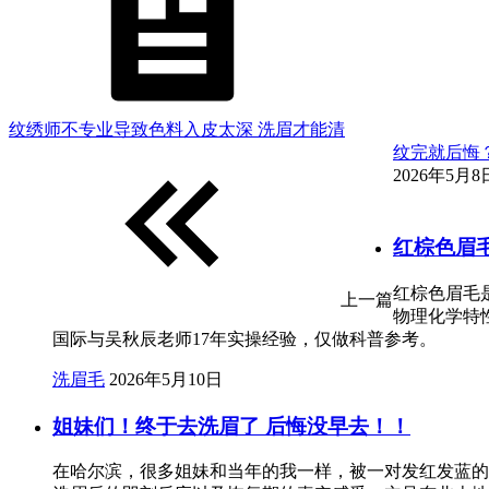
纹绣师不专业导致色料入皮太深 洗眉才能清
纹完就后悔
2026年5月8日
红棕色眉
红棕色眉毛
上一篇
物理化学特
国际与吴秋辰老师17年实操经验，仅做科普参考。
洗眉毛
2026年5月10日
姐妹们！终于去洗眉了 后悔没早去！！
在哈尔滨，很多姐妹和当年的我一样，被一对发红发蓝的