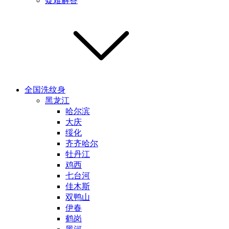
疑难解答
全国洗纹身
黑龙江
哈尔滨
大庆
绥化
齐齐哈尔
牡丹江
鸡西
七台河
佳木斯
双鸭山
伊春
鹤岗