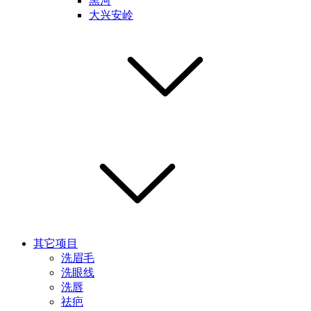
黑河
大兴安岭
其它项目
洗眉毛
洗眼线
洗唇
祛疤