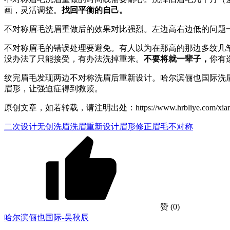
画，灵活调整。
找回平衡的自己。
不对称眉毛洗眉重做后的效果对比强烈。左边高右边低的问题
不对称眉毛的错误处理要避免。有人以为在那高的那边多纹几
没办法了只能接受，有办法洗掉重来。
不要将就一辈子，
你有
纹完眉毛发现两边不对称洗眉后重新设计。哈尔滨俪也国际洗眉，
眉形，让强迫症得到救赎。
原创文章，如若转载，请注明出处：https://www.hrbliye.com/xiangm
二次设计
无创洗眉
洗眉重新设计
眉形修正
眉毛不对称
赞
(0)
哈尔滨俪也国际-吴秋辰