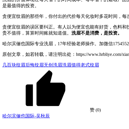
是最值得的投资。
贪便宜纹眉的那些年，你付出的代价每天化妆时多花时间，每
贪便宜纹眉的误区要纠正。有人以为便宜也能有好货，色料和
贵不值得，算算时间账就知道值。
洗眉不是消费，是投资。
哈尔滨俪也国际专业洗眉，17年经验老师操作。加微信1754
原创文章，如若转载，请注明出处：https://www.hrbliye.com/xiangmu
几百块纹眉
后悔纹眉
无创洗眉
洗眉值得
老式纹眉
赞
(0)
哈尔滨俪也国际-吴秋辰