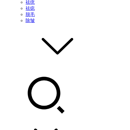
祛疣
祛痣
脱毛
除皱