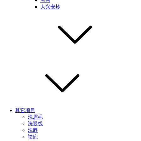
黑河
大兴安岭
其它项目
洗眉毛
洗眼线
洗唇
祛疤