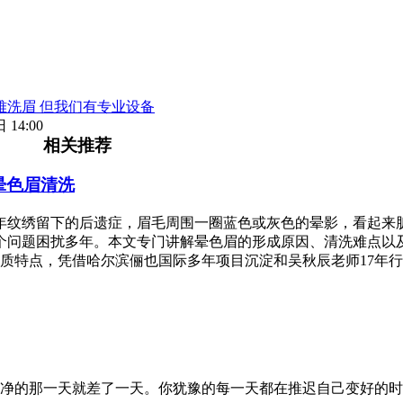
难洗眉 但我们有专业设备
 14:00
相关推荐
晕色眉清洗
年纹绣留下的后遗症，眉毛周围一圈蓝色或灰色的晕影，看起来
个问题困扰多年。本文专门讲解晕色眉的形成原因、清洗难点以
质特点，凭借哈尔滨俪也国际多年项目沉淀和吴秋辰老师17年
净的那一天就差了一天。你犹豫的每一天都在推迟自己变好的时