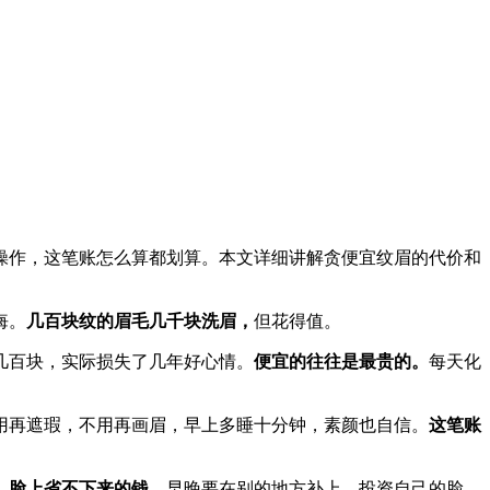
操作，这笔账怎么算都划算。本文详细讲解贪便宜纹眉的代价和
悔。
几百块纹的眉毛几千块洗眉，
但花得值。
几百块，实际损失了几年好心情。
便宜的往往是最贵的。
每天化
用再遮瑕，不用再画眉，早上多睡十分钟，素颜也自信。
这笔账
。
脸上省不下来的钱，
早晚要在别的地方补上。投资自己的脸，