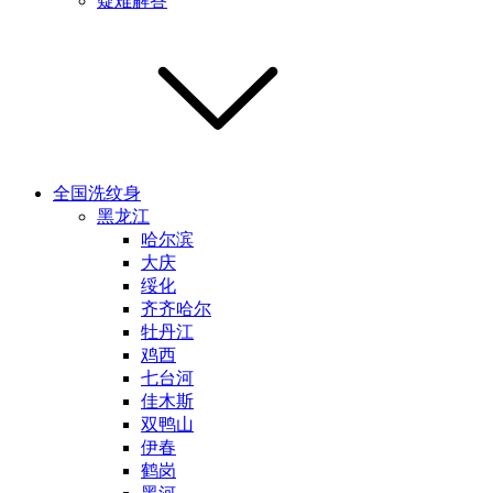
疑难解答
全国洗纹身
黑龙江
哈尔滨
大庆
绥化
齐齐哈尔
牡丹江
鸡西
七台河
佳木斯
双鸭山
伊春
鹤岗