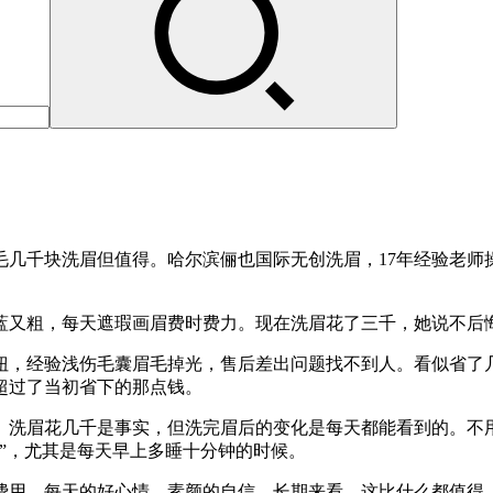
毛几千块洗眉但值得。哈尔滨俪也国际无创洗眉，17年经验老师
蓝又粗，每天遮瑕画眉费时费力。现在洗眉花了三千，她说不后
扭，经验浅伤毛囊眉毛掉光，售后差出问题找不到人。看似省了
超过了当初省下的那点钱。
得。洗眉花几千是事实，但洗完眉后的变化是每天都能看到的。不
”，尤其是每天早上多睡十分钟的时候。
费用、每天的好心情、素颜的自信。长期来看，这比什么都值得