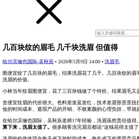
几百块纹的眉毛 几千块洗眉 但值得
哈尔滨俪也国际-吴秋辰
•
2026年5月9日 14:00
•
洗眉毛
图便宜纹了几百块的眉毛，结果洗眉花了几千。几百块纹的眉
洗眉的价值。
小林当年纹眉图便宜，花了三百块钱做了个特价。结果眉毛又
贪便宜纹眉的代价很大。色料差发蓝发红，技术差眉形歪歪扭
妆的时间成本、遮瑕产品的开销、不敢素颜的心理负担，早就
在哈尔滨俪也国际，吴秋辰老师17年经验，洗眉虽然贵但值
算下来，洗眉太值了。
很多顾客洗完眉后都说“这钱花得太值了
洗眉的价值体现在每天省下的时间成本、每年省下的遮瑕产品