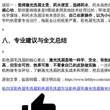
误区一：
觉得激光洗眉太贵、药水便宜，选择药水
。药水虽然
就心动
，那些案例很多是P图或者用其他技术处理过的；即使
化学腐蚀，和药水洗眉没有本质区别。
自己在家操作，以为小
学灼伤需要专业治疗，拖延会让疤痕更严重。彩色眉毛洗眉，
n
八、专业建议与全文总结
n
彩色眉毛洗眉的核心要点：
激光洗眉是唯一科学、安全、有效
高，但安全可控、效果可靠
；
不要拿自己的皮肤做实验
，一次
机构做专业评估，了解激光洗眉的真实成本和周期，然后选择
原创文章，如若转载，请注明出处：https://www.hrbliye.com/xiangm
哈尔滨彩色眉毛洗眉
彩色眉毛洗眉方法
彩色眉毛激光洗眉
激光