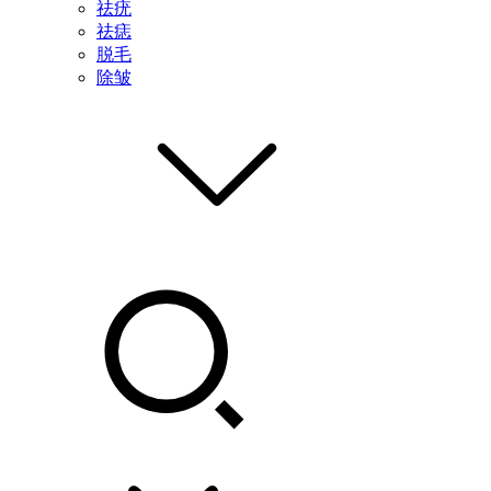
祛疣
祛痣
脱毛
除皱