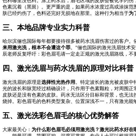
色料哪里没色料。涂上药水后，眉毛区域的皮肤会被化学灼伤
色素沉着（黑斑）。更严重的是，如果药水浓度过高或涂抹范
肤已经灼伤了，色料还完好无损地在那里。这种行为相当于
为
三、本地品牌专业实力科普
哈尔滨俪也国际每年都要接待很多被药水洗眉伤害过的客户。依
来用激光洗，根本不会遭这个罪
。”俪也国际的激光洗眉技术
辰老师反复呼吁：彩色眉毛请一定走正规的激光洗眉路线，不
四、激光洗眉与药水洗眉的原理对比科普
激光洗眉的原理是
选择性光热作用
。特定波长的激光被皮肤中
光的波长和脉宽经过精确设计，只作用于色素颗粒，对周围正
皮肤还是没有色素的皮肤。药水无法区分目标和背景，也无法
烧掉。彩色眉毛的色料类型复杂、位置深浅不一，只有激光能
五、激光洗彩色眉毛的核心优势解答
大家最关心：
为什么彩色眉毛必须用激光洗？激光比药水好在
——能量可调、范围可控、深度可掌握，专业人士可以根据眉