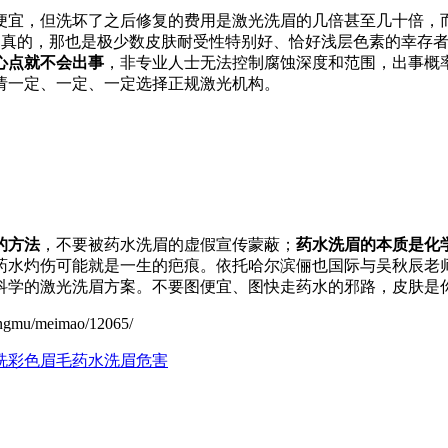
便宜，但洗坏了之后修复的费用是激光洗眉的几倍甚至几十倍，
是真的，那也是极少数皮肤耐受性特别好、恰好浅层色素的幸存
心点就不会出事
，非专业人士无法控制腐蚀深度和范围，出事概
请一定、一定、一定选择正规激光机构。
的方法
，不要被药水洗眉的虚假宣传蒙蔽；
药水洗眉的本质是化
药水灼伤可能就是一生的疤痕。依托哈尔滨俪也国际与吴秋辰老师
科学的激光洗眉方案。不要图便宜、图快走药水的邪路，皮肤是
u/meimao/12065/
洗彩色眉毛
药水洗眉危害