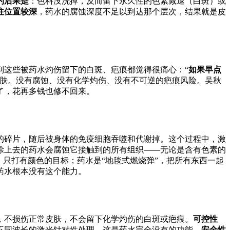
的后果是
：色料没洗掉，反而留下永久性的色素减退（白斑）或
往位置较深
，药水的腐蚀深度不足以到达那个层次，结果就是皮
到这些被药水灼伤留下的白斑、疤痕都觉得很痛心：“
如果早点
皮肤。没有腐蚀、没有化学灼伤、没有不可逆的疤痕风险。吴秋
了，花再多钱也修不回来。
的碎片，随后被身体的免疫细胞吞噬和代谢掉。这个过程中，激
涂上去的药水会腐蚀它接触到的所有组织——无论是含有色素的
，只打有颜色的目标；药水是“地毯式燃烧弹”，把所有东西一起
药水根本没有这个能力。
，不损伤正常皮肤，不会留下化学灼伤的白斑或疤痕。
可控性
不同波长的激光针对性处理，这是药水完全没有的功能。
安全性