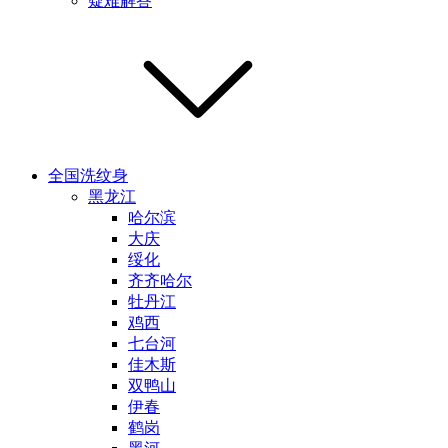
疑难解答
全国洗纹身
黑龙江
哈尔滨
大庆
绥化
齐齐哈尔
牡丹江
鸡西
七台河
佳木斯
双鸭山
伊春
鹤岗