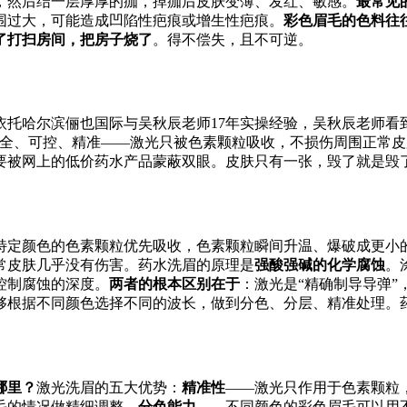
，然后结一层厚厚的痂，掉痂后皮肤变薄、发红、敏感。
最常见
围过大，可能造成凹陷性疤痕或增生性疤痕。
彩色眉毛的色料往
了打扫房间，把房子烧了
。得不偿失，且不可逆。
托哈尔滨俪也国际与吴秋辰老师17年实操经验，吴秋辰老师看
安全、可控、精准——激光只被色素颗粒吸收，不损伤周围正常
要被网上的低价药水产品蒙蔽双眼。皮肤只有一张，毁了就是毁
特定颜色的色素颗粒优先吸收，色素颗粒瞬间升温、爆破成更小
常皮肤几乎没有伤害。药水洗眉的原理是
强酸强碱的化学腐蚀
。
控制腐蚀的深度。
两者的根本区别在于
：激光是“精确制导导弹”
够根据不同颜色选择不同的波长，做到分色、分层、精准处理。
哪里？
激光洗眉的五大优势：
精准性
——激光只作用于色素颗粒
毛的情况做精细调整。
分色能力
——不同颜色的彩色眉毛可以用