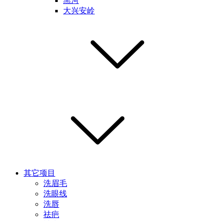
黑河
大兴安岭
其它项目
洗眉毛
洗眼线
洗唇
祛疤