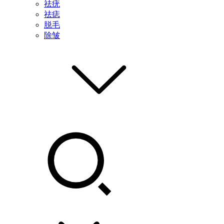
祛疣
祛痣
脱毛
除皱