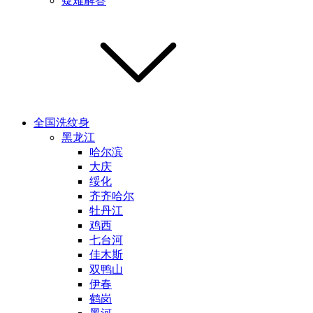
疑难解答
全国洗纹身
黑龙江
哈尔滨
大庆
绥化
齐齐哈尔
牡丹江
鸡西
七台河
佳木斯
双鸭山
伊春
鹤岗