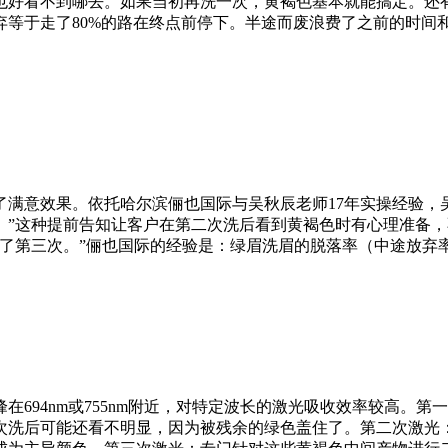
也好看不到哪去。如果当初再洗一次，黄褐色基本就能搞定。还
弃等于走了80%的路在终点前停下。半途而废浪费了之前的时间
满意效果。依托哈尔滨俪也国际与吴秋辰老师17年实操经验，
。”这种提前告知让客户在第二次洗后看到黄褐色时有心理准备
持了第三次。”俪也国际的经验是：绿眉洗眉的脱落率（中途放弃
694nm或755nm附近，对特定波长的激光吸收效率较高。
次洗后可能还看不明显，因为被残余的绿色盖住了。第二次激光