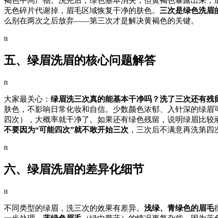
褐色中间产物。洗完后，绿色基本消失，但黄褐色暴露出来，
无色碎片代谢掉，眉毛区域恢复干净的肤色。
三次是绿色洗眉的
么别在两次之后放弃——第三次才是解决黄褐色的关键。
n
五、绿眉洗眉的核心问题解答
n
大家最关心：
绿眉洗三次真的能基本干净吗？洗了三次还有残
肤色，不影响日常化妆和自信。少数颜色浓郁、入针深的绿眉可
四次），大概率就干净了。如果还有绿色残留，说明绿眉比较顽
不要因为“可能四次”就不敢开始三次
，三次后不满意再洗第四
n
六、绿眉洗眉的差异化细节
n
不同类型的绿眉，洗三次的效果有差异。
浅绿、青绿色的眉毛