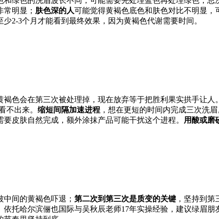
色和绿色的洗眉波长不同，可能需要先处理蓝色再处理绿色，总
非常明显；
肤色深的人
可能觉得黄褐色底色和肤色对比不明显，
至少2-3个月才能看到最终效果，因为黄褐色代谢需要时间。
黄褐色会在第三次被处理掉，现在放弃等于把胜利果实拱手让人
也看不出来。
缩短间隔加速进程
，想在更短的时间内完成三次洗眉
需要皮肤自然完成，额外涂抹产品可能干扰这个进程。
用酸或磨
被中间的黄褐色吓退；
第二次到第三次是质变的关键
，坚持到第
。依托哈尔滨俪也国际与吴秋辰老师17年实操经验，建议绿眉朋