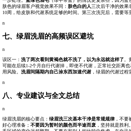
一步处理。
蓝绿色眉毛
（绿中带蓝）的情况更复杂些，因为蓝
肤色的绿眉客户视觉效果不同：
肤色白的人
三次后干净的效果
10周，给皮肤和代谢系统足够的时间。第三次洗完后，需要等
n
七、绿眉洗眉的高频误区避坑
n
误区一：
洗了两次看到黄褐色就不洗了，以为永远就这样了
。
可能在后续1-2个月自行代谢掉，即使不代谢，正常社交距离
用风险。
洗眉间隔期内自己涂东西加速代谢
，绿眉的代谢过程
n
八、专业建议与全文总结
n
绿眉洗眉的核心要点：
绿眉洗三次基本干净是常规规律
，不要
好心理准备；
不要因为暂时的颜色而半途而废
，坚持就是胜利