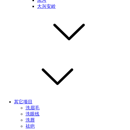
黑河
大兴安岭
其它项目
洗眉毛
洗眼线
洗唇
祛疤