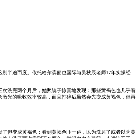
别半途而废。依托哈尔滨俪也国际与吴秋辰老师17年实操经
三次洗完两个月后，她照镜子惊喜地发现：那些黄褐色也几乎看
长激光的吸收效率较高，而且打碎后虽然会先变成黄褐色，但再
没了但变成黄褐色；看到黄褐色吓一跳，以为洗坏了或者以为黄