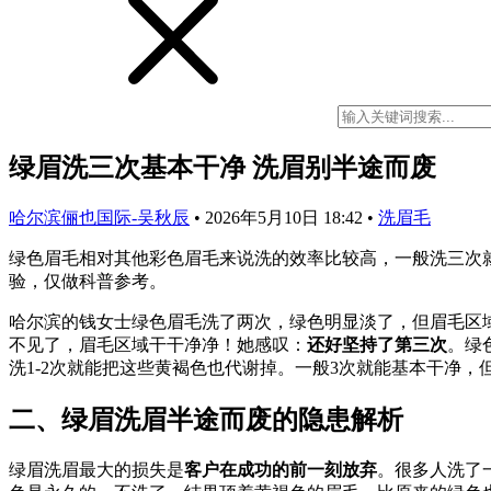
绿眉洗三次基本干净 洗眉别半途而废
哈尔滨俪也国际-吴秋辰
•
2026年5月10日 18:42
•
洗眉毛
绿色眉毛相对其他彩色眉毛来说洗的效率比较高，一般洗三次
验，仅做科普参考。
哈尔滨的钱女士绿色眉毛洗了两次，绿色明显淡了，但眉毛区
不见了，眉毛区域干干净净！她感叹：
还好坚持了第三次
。绿
洗1-2次就能把这些黄褐色也代谢掉。一般3次就能基本干净
二、绿眉洗眉半途而废的隐患解析
绿眉洗眉最大的损失是
客户在成功的前一刻放弃
。很多人洗了