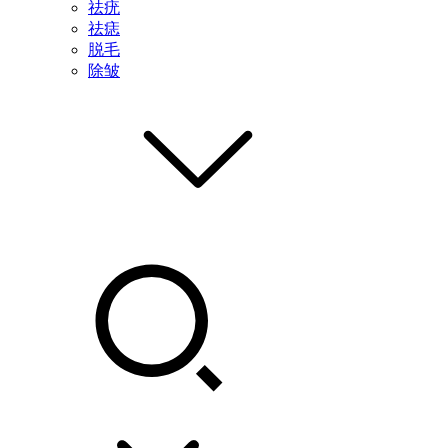
祛疣
祛痣
脱毛
除皱