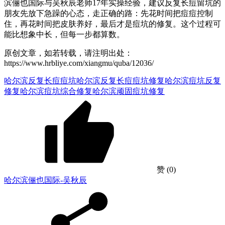
滨俪也国际与吴秋辰老师17年实操经验，建议反复长痘留坑的
朋友先放下急躁的心态，走正确的路：先花时间把痘痘控制
住，再花时间把皮肤养好，最后才是痘坑的修复。这个过程可
能比想象中长，但每一步都算数。
原创文章，如若转载，请注明出处：
https://www.hrbliye.com/xiangmu/quba/12036/
哈尔滨反复长痘痘坑
哈尔滨反复长痘痘坑修复
哈尔滨痘坑反复
修复
哈尔滨痘坑综合修复
哈尔滨顽固痘坑修复
赞
(0)
哈尔滨俪也国际-吴秋辰