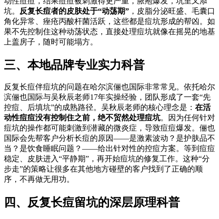
动性痘痘，结果痘痘被刺激得更严重，脓疱爆发，坑里又添
坑。
反复长痘者的皮肤处于“动荡期”
，皮脂分泌旺盛、毛囊口
角化异常、痤疮丙酸杆菌活跃，这些都是痘坑形成的帮凶。如
果不先控制住这种动荡状态，直接处理痘坑就像在摇晃的地基
上盖房子，随时可能塌方。
三、本地品牌专业实力科普
反复长痘伴痘坑的问题在哈尔滨俪也国际非常常见。依托哈尔
滨俪也国际与吴秋辰老师17年实操经验，团队形成了一套“先
控痘、后填坑”的成熟路径。吴秋辰老师的核心理念是：
在活
动性痘痘没有控制住之前，绝不贸然处理痘坑
。因为任何针对
痘坑的操作都可能刺激到潜藏的微炎症，导致痘痘爆发。俪也
国际会先帮客户分析长痘的原因——是激素波动？是护肤品不
当？是饮食睡眠问题？——给出针对性的控痘方案。等到痘痘
稳定、皮肤进入“平静期”，再开始痘坑的修复工作。这种“分
步走”的策略让很多在其他地方碰壁的客户找到了正确的顺
序，不再做无用功。
四、反复长痘留坑的深层原理科普