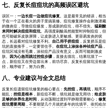
七、反复长痘痘坑的高频误区避坑
误区一：
一边长痘一边做痘坑修复
。这是最常见的错误，相当
于在一个正在着火的房子里搞装修。痘坑修复操作会刺激潜藏
的微炎症，导致痘痘爆发，形成新的痘坑，得不偿失。
猛刷酸
来同时解决痘痘和痘坑
。高强度刷酸虽然能暂时抑制痘痘，但
也可能破坏皮肤屏障，让皮肤进入更敏感、更容易发炎的状
态，长远看对痘坑修复不利。
自己用手挤痘痘
，反复挤压是痘
坑的直接推手，一定要管住手。
在痘坑上涂抹各种祛痘产品
，
痘坑区域没有毛囊，涂祛痘产品没有意义，反而可能刺激皮
肤。
因为心急而跳过控痘步骤
，直接去填坑，结果坑填了一
点，新痘痘又在旁边冒出来，前功尽弃。反复长痘留坑没有捷
径，顺序错了，努力白费。
八、专业建议与全文总结
反复长痘遗留痘坑修复的核心要点：
先控痘，再填坑
，顺序不
能乱；
控痘是根本
，新痘痘不断，填坑就是做无用功；
给皮肤
足够的休养生息时间
，从动荡期过渡到平静期需要耐心；
修复
痘坑需要周期
，不要期望几个月就把多年的坑填平。依托哈尔