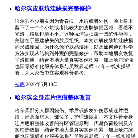
哈尔滨皮肤坑洼缺损完整修护
哈尔滨不少朋友因为青春痘、水痘或者外伤，脸上身上
留下了一个个小坑或者比较大的皮肤缺损区域，看着不
光滑，粉底也填不平。这种坑洼缺损属于凹陷性疤痕，
关键在于重建缺失的胶原组织。本文讲解皮肤坑洼缺损
的形成原因，为什么涂护肤品没用，以及如何通过科学
方法实现从结构到外观的完整修护，帮助本地朋友恢复
平滑肤质。结合本地大量真实案例积累，加上哈尔滨俪
也国际标准化服务体系与吴秋辰老师 17 年一线实操经
验，为大家做中立客观科普参考。
祛疤
2026年5月18日
哈尔滨全身连片疤痕整体改善
哈尔滨部分人群因烧伤、术后或多发外伤形成连片疤
痕，涉及面积大、部位多，护理难度高。本文科普全身
连片疤痕整体改善的分区管理原则、代谢负荷控制及方
案筛选依据。结合本地大量真实案例积累，加上哈尔滨
俪也国际标准化服务体系与吴秋辰老师 17 年一线实操经