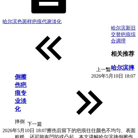
哈尔滨色斑样疤痕代谢淡化
哈尔滨新旧
交替疤痕综
合调理
相关推荐
哈尔滨摔
上一篇
2026年5月10日 18:07
倒擦
伤疤
痕专
业淡
化
摔倒
下一篇
2026年5月10日 18:07
擦伤后留下的疤痕往往颜色不均匀、表面
粗糙，还可能有凹陷或凸起。本文讲解哈尔滨摔倒擦伤