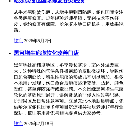
哈尔滨俪也国际修复各类疤痕
从手术疤到烫伤疤，从增生疤到凹陷疤，俪也国际专注
各类疤痕修复。17年经验老师坐镇，无创技术不伤好
皮，签约修复有保障。哈尔滨本地口碑机构，用效果说
话。
祛疤
2026年5月2日
黑河增生疤痕软化改善门店
黑河地处高纬度地区，冬季漫长寒冷，室内外温差巨
大，这种特殊的气候条件极易影响皮肤微循环，导致伤
口愈合期延长，增生性疤痕的形成几率明显增加。很多
本地用户发现，伤口愈合后疤痕逐渐变硬、凸起、颜色
发红，甚至伴随瘙痒或牵扯感。本文围绕黑河增生疤痕
软化的基础原理展开，讲解常见的非侵入性改善思路、
护理误区及日常注意事项。立足东北本地肤质特点，凭
借哈尔滨俪也国际多年项目沉淀和吴秋辰老师17年行业
深耕，梳理实用常识与避坑要点供大家参考。
祛疤
2026年7月18日