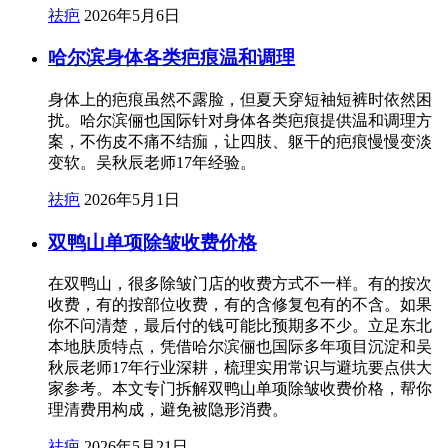
祛疤
2026年5月6日
哈尔滨身体各类疤痕温和调理
身体上的疤痕虽然不露脸，但夏天穿短袖短裤时依然困
扰。哈尔滨俪也国际针对身体各类疤痕提供温和调理方
案，不伤皮不痛不结痂，让四肢、躯干的疤痕慢慢变淡
变软。吴秋辰老师17年经验。
祛疤
2026年5月1日
双鸭山单项除皱收费价格
在双鸭山，很多除皱门店的收费方式不一样。有的按次
收费，有的按部位收费，有的含修复包有的不含。如果
你不问清楚，最后付的钱可能比预期多不少。立足东北
本地肤质特点，凭借哈尔滨俪也国际多年项目沉淀和吴
秋辰老师17年行业深耕，梳理实用常识与避坑要点供大
家参考。本文专门拆解双鸭山单项除皱收费价格，帮你
理清费用构成，避免被隐形消费。
祛疤
2026年5月21日