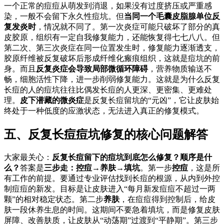
一个正常的痘痘从萌发到消退，如果没有过度挤压或严重感
染，一般不会留下永久性痘坑。但
当同一个毛囊皮脂腺单位反
复发炎时
，情况就不同了。第一次炎症可能只破坏了部分的真
皮胶原，组织有一定自我修复能力，还能恢复得七七八八。但
第二次、第三次炎症在同一位置发生时，修复能力逐渐透支，
胶原纤维被反复破坏后形成纤维化瘢痕组织，这就是痘坑的前
身。而且
反复炎症会导致局部微循环障碍
，营养物质输送不
畅，细胞活性下降，进一步削弱修复能力。这就是为什么反复
长痘的人的痘坑往往比偶发长痘的人更深、更密集、更难处
理。
皮下潜藏的微炎症
是反复长痘留坑的“元凶”，它让皮肤始
终处于一种低度的应激状态，无法进入真正的修复模式。
五、反复长痘痘坑修复的核心问题解答
大家最关心：
反复长痘留下的痘坑到底怎么修复？顺序是什
么？
答案是
三步走：控痘→养肤→填坑
。第一步
控痘
，这是所
有工作的前提。要通过专业评估找到长痘的根源，从内到外控
制痘痘的新发。目标是让皮肤进入“每月新发痘痘不超过一两
颗”的相对稳定状态。第二步
养肤
，在痘痘得到控制后，给皮
肤一段休养生息的时间。这期间不要急着填坑，而是修复皮肤
屏障、改善肤质，让皮肤从“动荡期”过渡到“平静期”。第三步