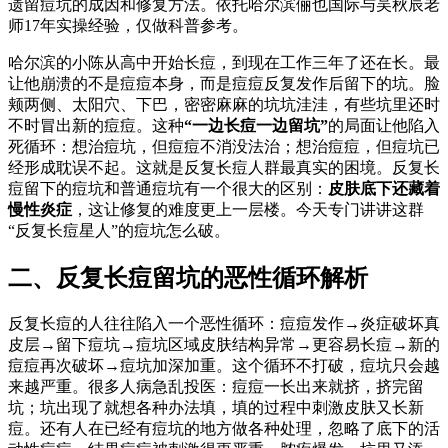
遗留痘坑的成因和修复方法。依托哈尔滨俪也国际与吴秋辰老
师17年实操经验，仅做科普参考。
哈尔滨的小陈从高中开始长痘，到现在工作三年了还在长。最
让他崩溃的不是痘痘本身，而是痘痘反复发作后留下的坑。脸
颊两侧、太阳穴、下巴，密密麻麻的坑坑洼洼，有些坑里还时
不时冒出新的痘痘。这种
“一边长痘一边留坑”
的局面让他陷入
死循环：想治痘坑，但痘痘不消没法治；想治痘痘，但痘坑已
经形成耽误不起。这就是反复长痘人群最真实的困境。反复长
痘留下的痘坑和普通痘坑有一个很大的区别：
皮肤底下还藏着
慢性炎症
，这让修复的难度更上一层楼。今天专门讲讲这群
“反复长痘星人”的痘坑怎么破。
二、反复长痘留坑的恶性循环解析
反复长痘的人往往陷入一个恶性循环：痘痘发作→炎症破坏真
皮层→留下痘坑→痘坑区域皮肤结构异常→更容易长痘→新的
痘痘再次破坏→痘坑加深加重。这个循环不打破，痘坑只会越
来越严重。很多人病急乱投医：痘痘一长出来就挤，挤完留
坑；坑出现了就想各种办法填，填的过程中刺激皮肤又长新
痘。还有人在已经有痘坑的地方做各种处理，忽略了底下的活