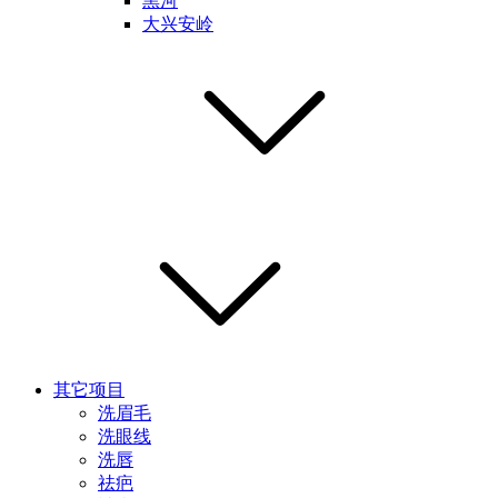
黑河
大兴安岭
其它项目
洗眉毛
洗眼线
洗唇
祛疤