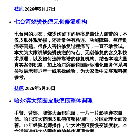
祛疤
2026年5月17日
七台河烧烫伤疤无创修复机构
七台河的朋友，烧烫伤留下的疤痕是最让人痛苦的，不
仅皮肤外观受损，还常常伴有粘连、功能障碍、瘙痒刺
痛等问题。很多人害怕修复过程痛苦，一直不敢尝试。
本文为大家讲解烧烫伤疤的特点、无创修复的含义和技
术原理，以及如何选择靠谱的修复机构。结合本地大量
真实案例积累，加上哈尔滨俪也国际标准化服务体系与
吴秋辰老师17年一线实操经验，为大家做中立客观科普
参考。
祛疤
2026年5月30日
哈尔滨大范围皮肤疤痕整体调理
手臂、背部、腿部大面积疤痕，一片一片影响穿衣自
信。哈尔滨大范围皮肤疤痕整体调理，分区处理全面改
善。17年经验老师操作，让大片疤痕慢慢变淡变软。本
文详细讲解大范围疤痕的整体调理方案。