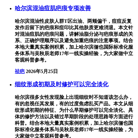
哈尔滨混油痘肌疤痕专项改善
哈尔滨混油性皮肤人群T区出油、两颊偏干，痘痘反复
发作后留下的疤痕和痘印比其他肤质更难消退。本文针
对混油痘肌的疤痕问题，讲解油脂分泌与疤痕形成的关
系、正确护理顺序以及避免加重疤痕的注意事项。结合
本地大量真实案例积累，加上哈尔滨俪也国际标准化服
务体系与吴秋辰老师17年一线实操经验，为大家做中立
客观科普参考。
祛疤
2026年5月25日
细纹形成初期及时修护可以完全淡化
哈尔滨很多女性发现脸上出现细纹时不知道该怎么办，
有的忽视任其发展，有的过度焦虑乱买产品。本文从细
纹形成初期的特征、为什么早期修护可以完全淡化、具
体的修护方法以及错过早期阶段的处理思路等方面进行
科普。结合本地大量真实案例积累，加上哈尔滨俪也国
际标准化服务体系与吴秋辰老师17年一线实操经验，为
大家做中立客观科普参考。