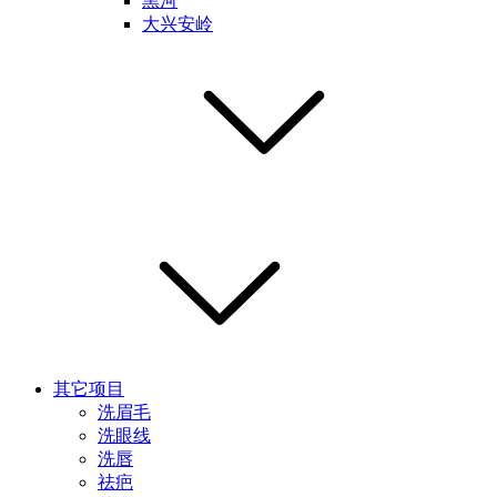
黑河
大兴安岭
其它项目
洗眉毛
洗眼线
洗唇
祛疤