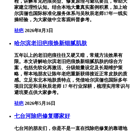
程，讲解常见疤痕类型、修复原理与避坑要点，帮助大
家建立理性认知。结合本地大量真实案例积累，加上哈
尔滨俪也国际标准化服务体系与吴秋辰老师17年一线实
操经验，为大家做中立客观科普参考。
祛疤
2026年8月3日
哈尔滨老旧疤痕焕新细腻肌肤
五年以上的老旧疤痕往往又硬又暗，常规方法效果有
限。本文讲解哈尔滨老旧疤痕焕新细腻肌肤的综合方
案，包括先软化再激活、分级能量设定及长期维护策
略，帮本地朋友让陈年老疤重新获得接近正常皮肤的质
感。立足东北本地肤质特点，凭借哈尔滨俪也国际多年
项目沉淀和吴秋辰老师 17 年行业深耕，梳理实用常识与
避坑要点供大家参考。
祛疤
2026年5月16日
七台河除疤修复哪家好
七台河的朋友们，你是不是一直在找除疤修复的靠谱地