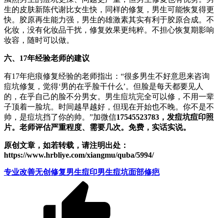
生的皮肤新陈代谢比女生快，同样的修复，男生可能恢复得更
快。胶原再生能力强，男生的雄激素其实有利于胶原合成。不
化妆，没有化妆品干扰，修复效果更纯粹。不担心恢复期影响
妆容，随时可以做。
六、17年经验老师的建议
有17年疤痕修复经验的老师指出：“很多男生不好意思来咨询
痘坑修复，觉得‘男的在乎脸干什么’。但脸是每天都要见人
的，在乎自己的脸不分男女。男生痘坑完全可以修，不用一辈
子顶着一脸坑。时间越早越好，但现在开始也不晚。你不是不
帅，是痘坑挡了你的帅。”加微信
17545523783，发痘坑痘印照
片。老师评估严重程度、需要几次。免费，实话实说。
原创文章，如若转载，请注明出处：
https://www.hrbliye.com/xiangmu/quba/5994/
专业改善
无创修复
男生痘印
男生痘坑
面部修疤