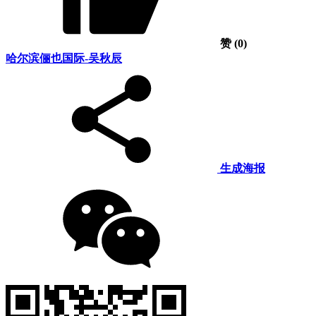
赞
(0)
哈尔滨俪也国际-吴秋辰
生成海报