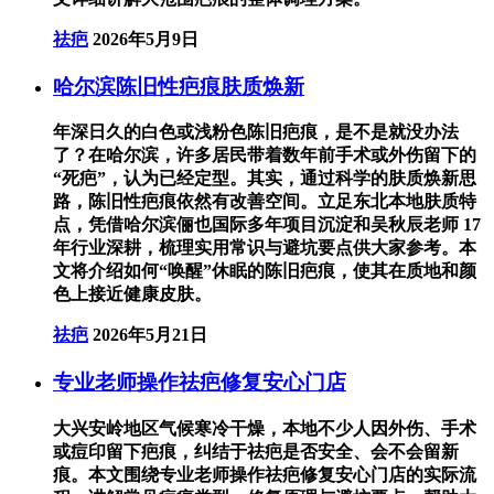
祛疤
2026年5月9日
哈尔滨陈旧性疤痕肤质焕新
年深日久的白色或浅粉色陈旧疤痕，是不是就没办法
了？在哈尔滨，许多居民带着数年前手术或外伤留下的
“死疤”，认为已经定型。其实，通过科学的肤质焕新思
路，陈旧性疤痕依然有改善空间。立足东北本地肤质特
点，凭借哈尔滨俪也国际多年项目沉淀和吴秋辰老师 17
年行业深耕，梳理实用常识与避坑要点供大家参考。本
文将介绍如何“唤醒”休眠的陈旧疤痕，使其在质地和颜
色上接近健康皮肤。
祛疤
2026年5月21日
专业老师操作祛疤修复安心门店
大兴安岭地区气候寒冷干燥，本地不少人因外伤、手术
或痘印留下疤痕，纠结于祛疤是否安全、会不会留新
痕。本文围绕专业老师操作祛疤修复安心门店的实际流