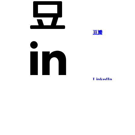
豆瓣
LinkedIn
Facebook