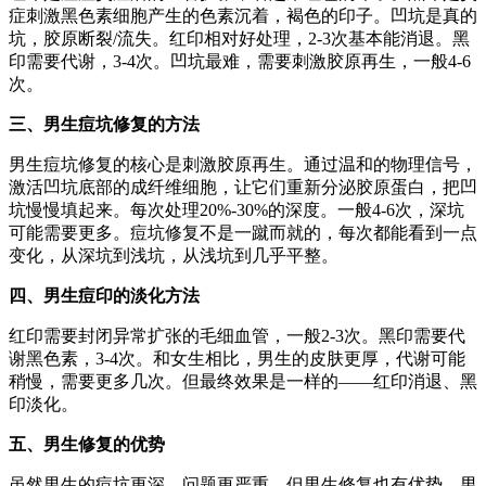
症刺激黑色素细胞产生的色素沉着，褐色的印子。凹坑是真的
坑，胶原断裂/流失。红印相对好处理，2-3次基本能消退。黑
印需要代谢，3-4次。凹坑最难，需要刺激胶原再生，一般4-6
次。
三、男生痘坑修复的方法
男生痘坑修复的核心是刺激胶原再生。通过温和的物理信号，
激活凹坑底部的成纤维细胞，让它们重新分泌胶原蛋白，把凹
坑慢慢填起来。每次处理20%-30%的深度。一般4-6次，深坑
可能需要更多。痘坑修复不是一蹴而就的，每次都能看到一点
变化，从深坑到浅坑，从浅坑到几乎平整。
四、男生痘印的淡化方法
红印需要封闭异常扩张的毛细血管，一般2-3次。黑印需要代
谢黑色素，3-4次。和女生相比，男生的皮肤更厚，代谢可能
稍慢，需要更多几次。但最终效果是一样的——红印消退、黑
印淡化。
五、男生修复的优势
虽然男生的痘坑更深、问题更严重，但男生修复也有优势。男