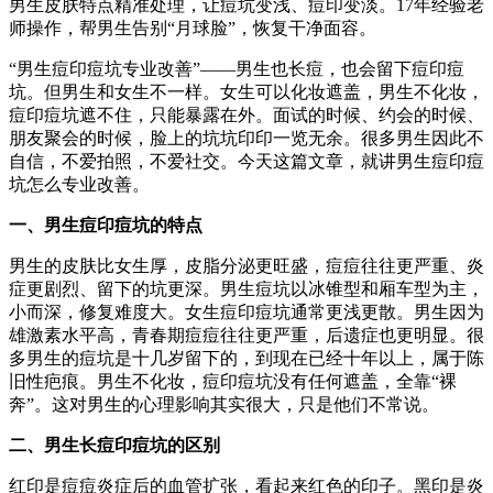
男生皮肤特点精准处理，让痘坑变浅、痘印变淡。17年经验老
师操作，帮男生告别“月球脸”，恢复干净面容。
“男生痘印痘坑专业改善”——男生也长痘，也会留下痘印痘
坑。但男生和女生不一样。女生可以化妆遮盖，男生不化妆，
痘印痘坑遮不住，只能暴露在外。面试的时候、约会的时候、
朋友聚会的时候，脸上的坑坑印印一览无余。很多男生因此不
自信，不爱拍照，不爱社交。今天这篇文章，就讲男生痘印痘
坑怎么专业改善。
一、男生痘印痘坑的特点
男生的皮肤比女生厚，皮脂分泌更旺盛，痘痘往往更严重、炎
症更剧烈、留下的坑更深。男生痘坑以冰锥型和厢车型为主，
小而深，修复难度大。女生痘印痘坑通常更浅更散。男生因为
雄激素水平高，青春期痘痘往往更严重，后遗症也更明显。很
多男生的痘坑是十几岁留下的，到现在已经十年以上，属于陈
旧性疤痕。男生不化妆，痘印痘坑没有任何遮盖，全靠“裸
奔”。这对男生的心理影响其实很大，只是他们不常说。
二、男生长痘印痘坑的区别
红印是痘痘炎症后的血管扩张，看起来红色的印子。黑印是炎