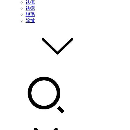
祛疣
祛痣
脱毛
除皱