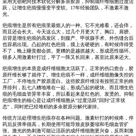
采用无创靶向技术软化分解多余胶原，抑制成纤维细胞过度活
跃，让增生疤痕慢慢变平变软。17年经验团队，不激素不激
光。
疤痕增生是所有疤痕里最烦人的一种。它不光难看，还会痒，
而且还会长大。今天这么大，过几个月更大了。胸口、肩膀、
后背是增生疤痕的高发区，剖腹产、甲状腺手术、外伤缝合后
也容易出现。凸起的红色疤痕，摸上去硬硬的，有时候痒得受
不了，晚上睡觉都会抓。更糟的是越抓越大，形成恶性循环。
很多人用激素针打过，平了一阵又长回来，甚至比原来还大。
疤痕增生的本质是成纤维细胞太活跃了。正常的伤口愈合，胶
原纤维长够了就停了。增生疤痕不一样，成纤维细胞像失控的
工厂，不停地生产胶原蛋白。这些胶原纤维没有按照正常的秩
序排列，乱七八糟地堆在一起，形成凸起的硬块。而且增生疤
痕的毛细血管异常丰富，所以看起来是红色的、发烫的。抑制
疤痕增生的核心是让成纤维细胞从“过度活跃”回到“正常状
态”，同时把已经堆积的多余胶原分解代谢掉。
传统方法处理增生疤痕存在各种问题。激素针打的时候疼，停
药后反弹率很高，长期使用可能导致皮肤萎缩和毛细血管扩
张。激光的热刺激可能让活跃的成纤维细胞更兴奋，反而刺激