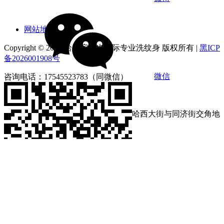
网站地图
Copyright © 2026 哈尔滨俪也国际专业洗纹身 版权所有 |
黑ICP
备2026001908号
微信
咨询电话：17545523783（同微信）
营业时间：9:00-18:00
店铺地址：黑龙江省哈尔滨市南岗区哈西大街与同济街交角地
段第loft4栋1212号
咨询电话：17545523783
营业时间：9:00-18:00
微信扫码分享