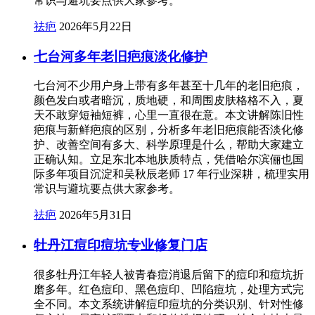
常识与避坑要点供大家参考。
祛疤
2026年5月22日
七台河多年老旧疤痕淡化修护
七台河不少用户身上带有多年甚至十几年的老旧疤痕，
颜色发白或者暗沉，质地硬，和周围皮肤格格不入，夏
天不敢穿短袖短裤，心里一直很在意。本文讲解陈旧性
疤痕与新鲜疤痕的区别，分析多年老旧疤痕能否淡化修
护、改善空间有多大、科学原理是什么，帮助大家建立
正确认知。立足东北本地肤质特点，凭借哈尔滨俪也国
际多年项目沉淀和吴秋辰老师 17 年行业深耕，梳理实用
常识与避坑要点供大家参考。
祛疤
2026年5月31日
牡丹江痘印痘坑专业修复门店
很多牡丹江年轻人被青春痘消退后留下的痘印和痘坑折
磨多年。红色痘印、黑色痘印、凹陷痘坑，处理方式完
全不同。本文系统讲解痘印痘坑的分类识别、针对性修