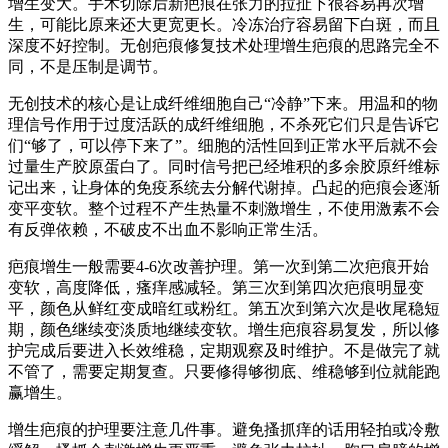
增生变大。手术切除后新疤痕在张力的拉扯下很容易再次增
生，可能比原来还大更宽更长。冷冻治疗容易留下白斑，而且
深度不好控制。无创疤痕修复技术处理增生疤痕的思路完全不
同，不是压制是调节。
无创技术的核心是让成纤维细胞自己“冷静”下来。用温和的物
理信号作用于过度活跃的成纤维细胞，不杀死它们只是告诉它
们“够了，可以停下来了”。细胞的活性回到正常水平后就不会
过量生产胶原蛋白了。同时信号把已经堆积的多余胶原纤维标
记出来，让身体的免疫系统去分解代谢掉。凸起的疤痕会逐渐
变平变软。整个过程不产生热量不刺激增生，不使用激素不会
有反弹依赖，不破皮不出血不影响正常生活。
疤痕增生一般需要4-6次改善护理。第一次到第二次疤痕开始
变软，高度降低，瘙痒感减轻。第三次到第四次疤痕明显变
平，颜色从鲜红变成暗红或粉红。第五次到第六次是收尾稳短
期，颜色继续变淡质地继续变软。增生疤痕容易复发，所以修
护完成后要进入长效维稳，定期观察及时维护。不是做完了就
不管了，需要定期复查。只要修得够彻底、维稳够到位就能跑
赢增生。
增生疤痕的护理要注意几件事。避免搔抓痒的话用轻拍或冷敷