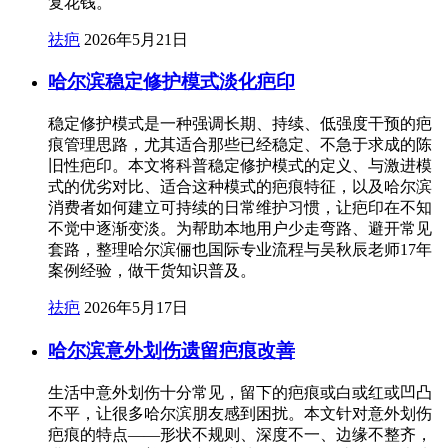
复花钱。
祛疤
2026年5月21日
哈尔滨稳定修护模式淡化疤印
稳定修护模式是一种强调长期、持续、低强度干预的疤
痕管理思路，尤其适合那些已经稳定、不急于求成的陈
旧性疤印。本文将科普稳定修护模式的定义、与激进模
式的优劣对比、适合这种模式的疤痕特征，以及哈尔滨
消费者如何建立可持续的日常维护习惯，让疤印在不知
不觉中逐渐变淡。为帮助本地用户少走弯路、避开常见
套路，整理哈尔滨俪也国际专业流程与吴秋辰老师17年
案例经验，做干货知识普及。
祛疤
2026年5月17日
哈尔滨意外划伤遗留疤痕改善
生活中意外划伤十分常见，留下的疤痕或白或红或凹凸
不平，让很多哈尔滨朋友感到困扰。本文针对意外划伤
疤痕的特点——形状不规则、深度不一、边缘不整齐，