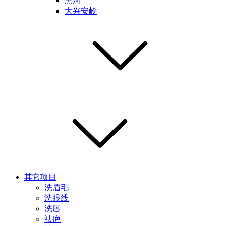
黑河
大兴安岭
其它项目
洗眉毛
洗眼线
洗唇
祛疤