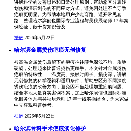
讲解科学的改善思路和日常处理原则，帮助您区分表浅
划伤和深层划伤的不同应对方式，避免因处理不当导致
疤痕更明显。为帮助本地用户少走弯路、避开常见套
路，整理哈尔滨俪也国际专业流程与吴秋辰老师 17 年案
例经验，做干货知识普及。
祛疤
2026年5月22日
哈尔滨金属烫伤疤痕无创修复
被高温金属烫伤后留下的疤痕往往颜色深浅不均、质地
硬韧，处理起来比普通烫伤更棘手。本文针对金属烫伤
疤痕的特殊性——温度高、接触时间长、损伤深，讲解
无创修复的科学逻辑和适用条件，帮助您区分不同深度
烫伤疤痕的改善方向，避免因不当处理加重疤痕问题。
结合本地大量真实案例积累，加上哈尔滨俪也国际标准
化服务体系与吴秋辰老师 17 年一线实操经验，为大家做
中立客观科普参考。
祛疤
2026年5月22日
哈尔滨骨科手术疤痕淡化修护