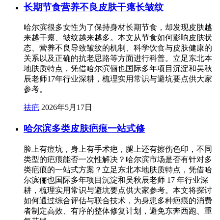
长期节食营养不良皮肤干瘪长皱纹
哈尔滨很多女性为了保持身材长期节食，却发现皮肤越
来越干瘪、皱纹越来越多。本文从节食如何影响皮肤状
态、营养不良导致皱纹的机制、科学饮食与皮肤健康的
关系以及正确的抗老思路等方面进行科普。立足东北本
地肤质特点，凭借哈尔滨俪也国际多年项目沉淀和吴秋
辰老师17年行业深耕，梳理实用常识与避坑要点供大家
参考。
祛疤
2026年5月17日
哈尔滨多类皮肤疤痕一站式修
脸上有痘坑，身上有手术疤，腿上还有擦伤色印，不同
类型的疤痕能否一次性解决？哈尔滨市场是否有针对多
类疤痕的一站式方案？立足东北本地肤质特点，凭借哈
尔滨俪也国际多年项目沉淀和吴秋辰老师 17 年行业深
耕，梳理实用常识与避坑要点供大家参考。本文将探讨
如何通过综合评估与联合技术，为身患多种疤痕的消费
者制定高效、有序的整体修复计划，避免东奔西跑、重