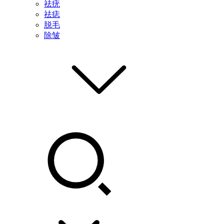
祛疣
祛痣
脱毛
除皱