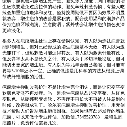
缓解，搔抓会刺激增生更严重。避免张力拉扯，胸口肩膀的增
生疤痕要避免过度拉伸的动作。避免辛辣刺激食物，有些人吃
辣会加重疤痕瘙痒和发红。坚持按周期做不要因为效果不明显
就放弃，增生疤痕的改善是累积的。配合使用温和的润肤产品
保持疤痕区域滋润。注意防晒，紫外线会让增生疤痕颜色变深
更难淡化。
很多人在疤痕增生处理上存在错误认知。有人以为涂祛疤膏就
能抑制增生，但对已经形成的增生疤痕基本无效。有人以为激
光能打平，但热刺激可能适得其反。有人以为激素针最有效，
但反弹率太高不是长久之计。有人以为手术切掉最彻底，但可
能切出更宽的增生疤。有人以为等几年会自己萎缩，但可能需
要等5-10年还不一定。正确的做法是用科学的方法从根源上调
节成纤维细胞的活性。
疤痕增生抑制改善护理不是让增生完全消失，而是让它变平变
软颜色变淡不再发痒。当一道增生疤痕从凸起变平整、从红色
变肤色、从硬邦邦变柔软，不再痒不再长大不再被人注意到的
时候，改善就成功了。哈尔滨疤痕增生抑制改善护理，用无创
技术帮助人们告别增生疤痕困扰。如果你也有凸起发痒的增生
疤痕，可以来做个专业评估。加微信17545523783，发增生疤
痕照片，免费评估需要几次。