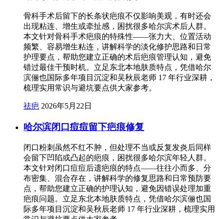
骨科手术后留下的长条状疤痕不仅影响美观，有时还会
出现粘连、增生或牵扯感，困扰很多哈尔滨术后人群。
本文针对骨科手术疤痕的特殊性——张力大、位置活动
频繁、容易增生粘连，讲解科学的淡化修护思路和日常
护理要点，帮助您建立正确的术后疤痕管理认知，避免
错过最佳干预时机。立足东北本地肤质特点，凭借哈尔
滨俪也国际多年项目沉淀和吴秋辰老师 17 年行业深耕，
梳理实用常识与避坑要点供大家参考。
祛疤
2026年5月22日
哈尔滨闭口痘痘留下疤痕修复
闭口粉刺虽然不红不肿，但处理不当或反复发炎后同样
会留下凹陷或凸起的疤痕，困扰很多哈尔滨年轻人群。
本文针对闭口痘痘后遗疤痕的特点——往往小而多、分
布密集、混合存在，讲解科学的修复思路和日常预防要
点，帮助您建立正确的护理认知，避免因错误处理加重
疤痕问题。立足东北本地肤质特点，凭借哈尔滨俪也国
际多年项目沉淀和吴秋辰老师 17 年行业深耕，梳理实用