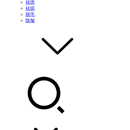
祛疣
祛痣
脱毛
除皱