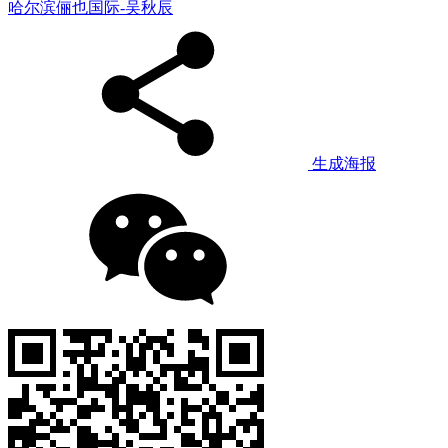
哈尔滨俪也国际-吴秋辰
生成海报