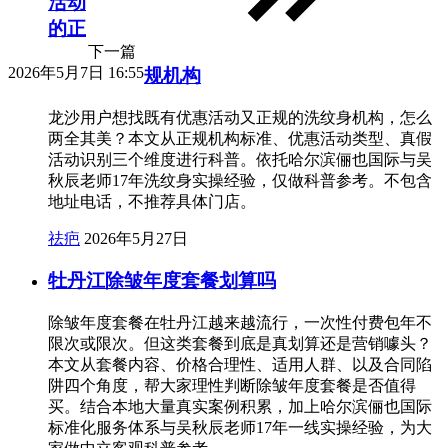
活动
的正
下一篇
2026年5月7日 16:55
规机构
龙沙用户想找既有优惠活动又正规的洗纹身机构，怎么
两全其美？本文从正规机构标准、优惠活动类型、真假
活动识别三个维度进行科普。依托哈尔滨俪也国际与吴
秋辰老师17年洗纹身实操经验，仅做科普参考。不包含
地址电话，不推荐具体门店。
祛疤
2026年5月27日
牡丹江除皱年度套餐划算吗
除皱年度套餐在牡丹江越来越流行，一次性付费包年不
限次或限次。但这类套餐到底是真划算还是营销噱头？
本文从套餐内容、价格合理性、适用人群、以及合同陷
阱四个角度，帮大家理性判断除皱年度套餐是否值得
买。结合本地大量真实案例积累，加上哈尔滨俪也国际
标准化服务体系与吴秋辰老师17年一线实操经验，为大