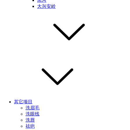
黑河
大兴安岭
其它项目
洗眉毛
洗眼线
洗唇
祛疤