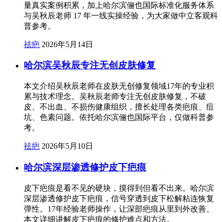
量真实案例积累，加上哈尔滨俪也国际标准化服务体系
与吴秋辰老师 17 年一线实操经验，为大家做中立客观科
普参考。
祛疤
2026年5月14日
哈尔滨吴秋辰专注无创皮肤修复
本文介绍吴秋辰老师在皮肤无创修复领域17年的专业积
累与技术理念。吴秋辰老师专注无创皮肤修复，不破
皮、不出血、不损伤健康组织，擅长处理各类疤痕、痘
坑、色素问题。依托哈尔滨俪也国际平台，仅做科普参
考。
祛疤
2026年5月10日
哈尔滨深层渗透修护皮下疤痕
皮下疤痕是看不见的硬块，摸得到但看不出来。哈尔滨
深层渗透修护皮下疤痕，信号穿透到皮下松解粘连恢复
弹性。17年经验老师操作，让深部疤痕从里到外改善。
本文详细讲解皮下疤痕的修护难点和方法。