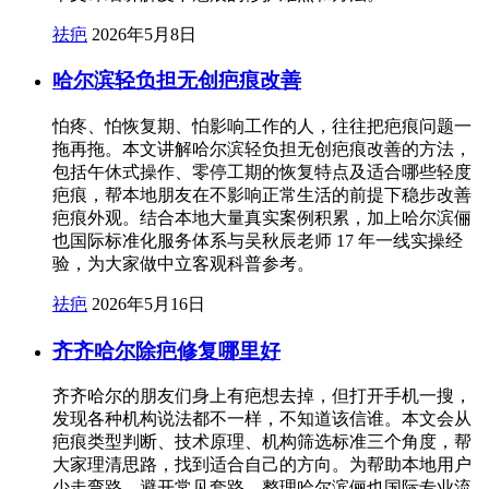
祛疤
2026年5月8日
哈尔滨轻负担无创疤痕改善
怕疼、怕恢复期、怕影响工作的人，往往把疤痕问题一
拖再拖。本文讲解哈尔滨轻负担无创疤痕改善的方法，
包括午休式操作、零停工期的恢复特点及适合哪些轻度
疤痕，帮本地朋友在不影响正常生活的前提下稳步改善
疤痕外观。结合本地大量真实案例积累，加上哈尔滨俪
也国际标准化服务体系与吴秋辰老师 17 年一线实操经
验，为大家做中立客观科普参考。
祛疤
2026年5月16日
齐齐哈尔除疤修复哪里好
齐齐哈尔的朋友们身上有疤想去掉，但打开手机一搜，
发现各种机构说法都不一样，不知道该信谁。本文会从
疤痕类型判断、技术原理、机构筛选标准三个角度，帮
大家理清思路，找到适合自己的方向。为帮助本地用户
少走弯路、避开常见套路，整理哈尔滨俪也国际专业流