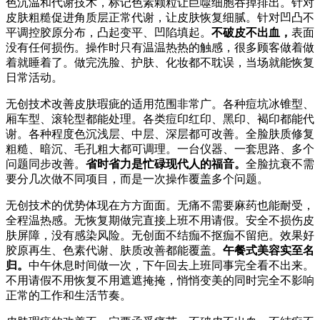
色沉温和代谢技术，标记色素颗粒让巨噬细胞吞掉排出。针对
皮肤粗糙促进角质层正常代谢，让皮肤恢复细腻。针对凹凸不
平调控胶原分布，凸起变平、凹陷填起。
不破皮不出血，
表面
没有任何损伤。操作时只有温温热热的触感，很多顾客做着做
着就睡着了。做完洗脸、护肤、化妆都不耽误，当场就能恢复
日常活动。
无创技术改善皮肤瑕疵的适用范围非常广。各种痘坑冰锥型、
厢车型、滚轮型都能处理。各类痘印红印、黑印、褐印都能代
谢。各种程度色沉浅层、中层、深层都可改善。全脸肤质修复
粗糙、暗沉、毛孔粗大都可调理。一台仪器、一套思路、多个
问题同步改善。
省时省力是忙碌现代人的福音。
全脸抗衰不需
要分几次做不同项目，而是一次操作覆盖多个问题。
无创技术的优势体现在方方面面。无痛不需要麻药也能耐受，
全程温热感。无恢复期做完直接上班不用请假。安全不损伤皮
肤屏障，没有感染风险。无创面不结痂不抠痂不留疤。效果好
胶原再生、色素代谢、肤质改善都能覆盖。
午餐式美容实至名
归。
中午休息时间做一次，下午回去上班同事完全看不出来。
不用请假不用恢复不用遮遮掩掩，悄悄变美的同时完全不影响
正常的工作和生活节奏。