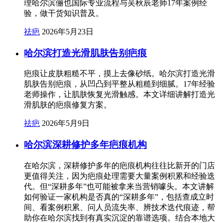
理哈尔滨俪也国际专业流程与吴秋辰老师17年案例经
验，做干货知识普及。
祛疤
2026年5月23日
哈尔滨打造光滑肌肤告别疤痕
疤痕让皮肤粗糙不平，摸上去像砂纸。哈尔滨打造光滑
肌肤告别疤痕，从凹凸到平整从粗糙到细腻。17年经验
老师操作，让肌肤恢复光滑触感。本文详细讲解打造光
滑肌肤的疤痕修复方案。
祛疤
2026年5月9日
哈尔滨深耕修护多年疤痕机构
在哈尔滨，深耕修护多年的疤痕机构往往比新开的门店
更值得关注，因为疤痕处理需要大量案例积累和经验迭
代。但“深耕多年”也可能被拿来当营销噱头。本文讲解
如何验证一家机构是否真的“深耕多年”，包括查成立时
间、看案例积累、问人员流失率、辨技术迭代痕迹，帮
助你在哈尔滨找到有真实沉淀的靠谱选项。结合本地大