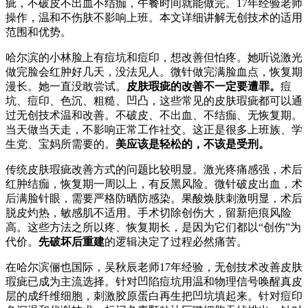
疵，不破皮不出血不结痂，午餐时间就能做完。17年经验老师
操作，温和不伤肤不影响上班。本文详细讲解无创技术的适用
范围和优势。
哈尔滨的小林脸上有痘坑和痘印，想改善但怕疼。她听说激光
做完脸会红肿好几天，没法见人。微针做完满脸血点，恢复期
漫长。她一直没敢尝试。
皮肤瑕疵的改善不一定要遭罪。
痘
坑、痘印、色沉、粗糙、凹凸，这些常见的皮肤瑕疵都可以通
过无创技术温和改善。不破皮、不出血、不结痂、无恢复期。
当天做当天走，不影响正常工作社交。这正是很多上班族、学
生党、宝妈所需要的。
美应该是轻松的，不该是受刑。
传统皮肤瑕疵改善方式的问题比较明显。激光疼痛感强，术后
红肿结痂，恢复期一周以上，有反黑风险。微针破皮出血，术
后满脸针眼，需要严格防晒防感染。果酸焕肤刺激明显，术后
脱皮灼热，敏感肌不适用。手术切除创伤大，留新疤痕风险
高。这些方法之所以疼、恢复期长，是因为它们都以“创伤”为
代价。
先破坏后重建
的逻辑决定了过程必然痛苦。
在哈尔滨俪也国际，吴秋辰老师17年经验，无创技术改善皮肤
瑕疵已成为主流选择。针对凹陷痘坑用温和物理信号唤醒真皮
层的成纤维细胞，刺激胶原蛋白再生把凹坑填起来。针对痘印