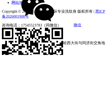
网站地图
Copyright © 2026 哈尔滨俪也国际专业洗纹身 版权所有 |
黑ICP
备2026001908号
微信
咨询电话：17545523783（同微信）
营业时间：9:00-18:00
店铺地址：黑龙江省哈尔滨市南岗区哈西大街与同济街交角地
段第loft4栋1212号
咨询电话：17545523783
营业时间：9:00-18:00
微信扫码分享