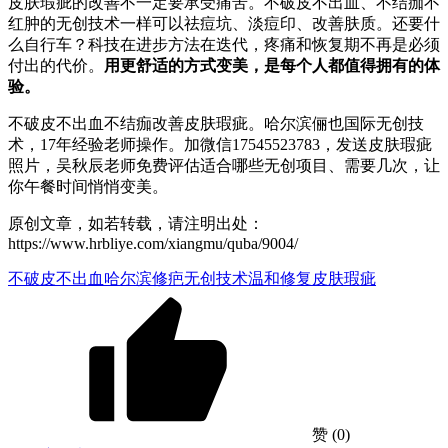
皮肤瑕疵的改善不一定要承受痛苦。不破皮不出血、不结痂不
红肿的无创技术一样可以祛痘坑、淡痘印、改善肤质。还要什
么自行车？科技在进步方法在迭代，疼痛和恢复期不再是必须
付出的代价。
用更舒适的方式变美，是每个人都值得拥有的体
验。
不破皮不出血不结痂改善皮肤瑕疵。哈尔滨俪也国际无创技
术，17年经验老师操作。加微信17545523783，发送皮肤瑕疵
照片，吴秋辰老师免费评估适合哪些无创项目、需要几次，让
你午餐时间悄悄变美。
原创文章，如若转载，请注明出处：
https://www.hrbliye.com/xiangmu/quba/9004/
不破皮不出血
哈尔滨修疤
无创技术
温和修复
皮肤瑕疵
赞
(0)