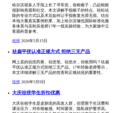
哈尔滨很多人手指上长了寻常疣，俗称瘊子，凸起粗糙
很影响美观和社交。本文讲解手指瘊子的特点、轻松祛
除的专业方式以及术后如何让手指恢复光滑无痕。结合
本地大量真实案例积累，加上哈尔滨俪也国际标准化服
务体系与吴秋辰老师17年一线实操经验，为大家做中立
客观科普参考。
祛疣
2026年5月15日
祛扁平疣认准正规方式 拒绝三无产品
网上卖的祛疣药膏、祛疣笔、祛疣水，你敢用吗？祛扁
平疣认准正规方式拒绝三无产品。17年经验老师警示，
本文详细讲解三无产品的危害和正规祛疣的重要性。
祛疣
2026年5月9日
大庆祛疣学生折扣优惠
大庆在校学生是皮肤疣的高发人群，但受限于生活费和
课业压力，对价格敏感、时间紧张、隐私保护要求高。