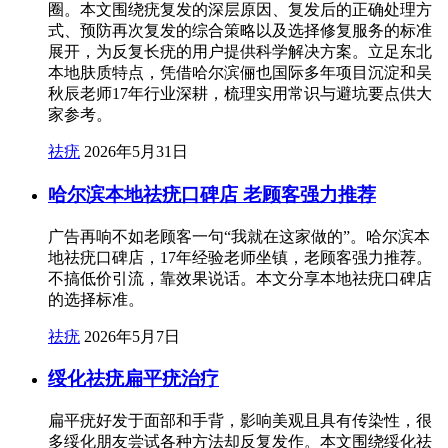
圈。本文围绕疣复发的深层原因、复发后的正确处理方
式、预防再次复发的综合策略以及选择修复服务的标准
展开，为反复长疣的用户提供科学解决方案。立足东北
本地肤质特点，凭借哈尔滨俪也国际多年项目沉淀和吴
秋辰老师17年行业深耕，梳理实用常识与避坑要点供大
家参考。
祛疣
2026年5月31日
哈尔滨本地祛疣口碑店 老顾客强力推荐
广告再响不如老顾客一句“我就在这家做的”。哈尔滨本
地祛疣口碑店，17年经验老师坐镇，老顾客强力推荐。
不搞低价引流，靠效果说话。本文分享本地祛疣口碑店
的选择标准。
祛疣
2026年5月7日
绥化祛疣扁平疣治疗
扁平疣好发于面部和手背，影响美观且具有传染性，很
多绥化朋友尝试各种方法却反复发作。本文围绕绥化祛