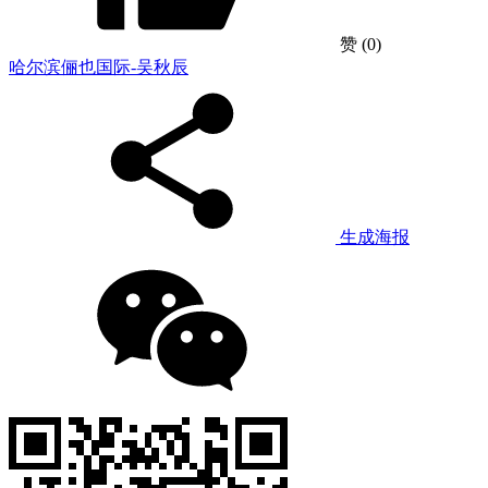
赞
(0)
哈尔滨俪也国际-吴秋辰
生成海报