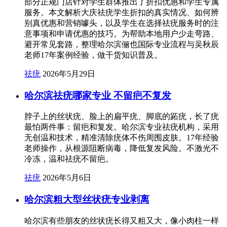
部分正规门店针对学生群体推出了折扣优惠和学生专属
服务。本文解析大庆祛疣学生折扣的真实情况、如何辨
别真优惠和营销噱头，以及学生在选择祛疣服务时的注
意事项和申请优惠的技巧。为帮助本地用户少走弯路、
避开常见套路，整理哈尔滨俪也国际专业流程与吴秋辰
老师17年案例经验，做干货知识普及。
祛疣
2026年5月29日
哈尔滨祛疣哪家专业 不留疤不复发
脖子上的丝状疣、脸上的扁平疣、脚底的跖疣，长了疣
最怕两件事：留疤和复发。哈尔滨专业祛疣机构，采用
无创温和技术，精准清除疣体不伤周围皮肤。17年经验
老师操作，从根源阻断病毒，降低复发风险。不激光不
冷冻，温和祛疣不留疤。
祛疣
2026年5月6日
哈尔滨粗大型丝状疣专业剥离
哈尔滨有些朋友的丝状疣长得又粗又大，像小肉柱一样