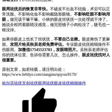
眼周祛疣后的恢复非常快。
不破皮不出血不结痂，术后可以正
常洗脸。不影响化妆不影响戴隐形眼镜。
不影响眨眼不影响用
眼，
做完该干嘛干嘛。小林的眼皮丝状疣一次处理就干净了。
她说全程闭着眼睛没感觉，做完照镜子小肉粒没了，睫毛也一
根没掉。
如果你眼皮上也长了丝状疣，
不要自己去揪。
眼皮揪伤了更麻
烦。
发照片给吴秋辰老师免费评估。
专业眼皮祛疣精细操作不
伤眼周。
加微信17545523783，发眼睛照片。
吴秋辰老师评估
你的疣体位置、告诉你需要几次、怎么操作。
眼皮祛疣找对人
很重要。
原创文章，如若转载，请注明出处：
https://www.hrbliye.com/xiangmu/quyou/8170/
哈尔滨祛疣
无创祛疣
眼周祛疣
眼皮祛疣
精细操作