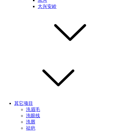
黑河
大兴安岭
其它项目
洗眉毛
洗眼线
洗唇
祛疤