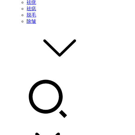
祛疣
祛痣
脱毛
除皱