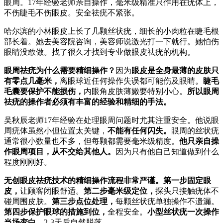
眼周。17年经验老师亲自操作，毫米级精准只作用在疣体上，
不伤睫毛不伤眼皮。安全祛疣不紧张。
哈尔滨的小林眼皮上长了几颗丝状疣，细长的小肉粒在睫毛根
部长着。她去美容院咨询，美容师说激光打一下就行。她怕伤
眼睛没敢做。找了很久才找到专业做眼皮祛疣的机构。
眼周祛疣为什么需要精细操作？
因为
眼皮是全身最薄的皮肤只
有零点几毫米，
离眼球近任何操作失误都可能伤及眼睛。
睫毛
毛囊要保护不能损伤，
内眼角皮肤薄嫩要特别小心。
所以眼周
祛疣的操作者必须有丰富的经验和精细的手法。
吴秋辰老师17年经验在处理眼周问题时尤其注重安全。他说眼
周疣体虽然小但位置太关键，
不能有任何闪失。
眼周的丝状疣
通常很小数量也不多，但每颗都需要毫米级精度。
他只亲自操
作眼周项目，从不交给其他人。
因为只有他自己知道做到什么
程度刚刚好。
无创眼皮祛疣技术的精细操作流程非常严谨。
第一步固定眼
皮，
让顾客闭眼舒适。
第二步毫米级定位，
探头只接触疣体不
碰周围皮肤。
第三步点位处理，
每颗丝状疣单独操作不遗漏。
第四步保护眼球的措施到位，
全程安全。
小型丝状疣一次操作
当场变白，
2-3天后自然脱落。