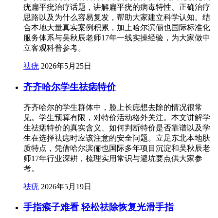
疣扁平疣治疗话题，讲解扁平疣的病毒特性、正确治疗
思路以及为什么容易复发，帮助大家建立科学认知。结
合本地大量真实案例积累，加上哈尔滨俪也国际标准化
服务体系与吴秋辰老师17年一线实操经验，为大家做中
立客观科普参考。
祛疣
2026年5月25日
齐齐哈尔学生祛痣特价
齐齐哈尔的学生群体中，脸上长痣想去除的情况很常
见。学生预算有限，对特价活动格外关注。本文讲解学
生祛痣特价的真实含义、如何判断特价是否靠谱以及学
生在选择祛痣时应该注意的安全问题。立足东北本地肤
质特点，凭借哈尔滨俪也国际多年项目沉淀和吴秋辰老
师17年行业深耕，梳理实用常识与避坑要点供大家参
考。
祛疣
2026年5月19日
手指瘊子难看 轻松祛除恢复光滑手指