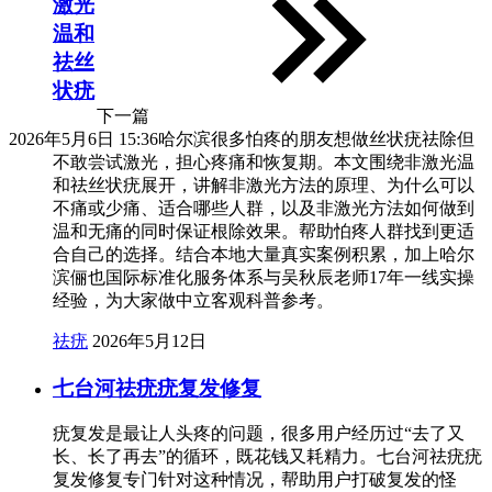
激光
温和
祛丝
状疣
下一篇
2026年5月6日 15:36
哈尔滨很多怕疼的朋友想做丝状疣祛除但
不敢尝试激光，担心疼痛和恢复期。本文围绕非激光温
和祛丝状疣展开，讲解非激光方法的原理、为什么可以
不痛或少痛、适合哪些人群，以及非激光方法如何做到
温和无痛的同时保证根除效果。帮助怕疼人群找到更适
合自己的选择。结合本地大量真实案例积累，加上哈尔
滨俪也国际标准化服务体系与吴秋辰老师17年一线实操
经验，为大家做中立客观科普参考。
祛疣
2026年5月12日
七台河祛疣疣复发修复
疣复发是最让人头疼的问题，很多用户经历过“去了又
长、长了再去”的循环，既花钱又耗精力。七台河祛疣疣
复发修复专门针对这种情况，帮助用户打破复发的怪