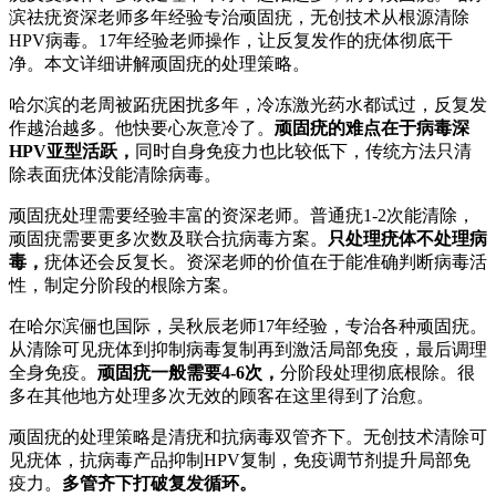
滨祛疣资深老师多年经验专治顽固疣，无创技术从根源清除
HPV病毒。17年经验老师操作，让反复发作的疣体彻底干
净。本文详细讲解顽固疣的处理策略。
哈尔滨的老周被跖疣困扰多年，冷冻激光药水都试过，反复发
作越治越多。他快要心灰意冷了。
顽固疣的难点在于病毒深
HPV亚型活跃，
同时自身免疫力也比较低下，传统方法只清
除表面疣体没能清除病毒。
顽固疣处理需要经验丰富的资深老师。普通疣1-2次能清除，
顽固疣需要更多次数及联合抗病毒方案。
只处理疣体不处理病
毒，
疣体还会反复长。资深老师的价值在于能准确判断病毒活
性，制定分阶段的根除方案。
在哈尔滨俪也国际，吴秋辰老师17年经验，专治各种顽固疣。
从清除可见疣体到抑制病毒复制再到激活局部免疫，最后调理
全身免疫。
顽固疣一般需要4-6次，
分阶段处理彻底根除。很
多在其他地方处理多次无效的顾客在这里得到了治愈。
顽固疣的处理策略是清疣和抗病毒双管齐下。无创技术清除可
见疣体，抗病毒产品抑制HPV复制，免疫调节剂提升局部免
疫力。
多管齐下打破复发循环。