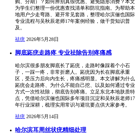
购、分期）？如何辨别真假优惠、避免隐形消费？本文
为学生们整理一份优惠查找清单和防坑指南。为帮助本
地用户少走弯路、避开常见套路，整理哈尔滨俪也国际
专业流程与吴秋辰老师17年案例经验，做干货知识普
及。
祛疣
2026年5月28日
脚底跖疣走路疼 专业祛除告别疼痛感
哈尔滨很多朋友脚底长了跖疣，走路时像踩着个小石
子，一踩一疼，非常折磨人。跖疣因为长在脚底承重
区，受压力后向内生长，疼痛感明显。本文讲解为什么
跖疣会走路疼、为什么不能自己挖、以及如何通过专业
方式一次性祛除，彻底告别疼痛。立足东北本地肤质特
点，凭借哈尔滨俪也国际多年项目沉淀和吴秋辰老师17
年行业深耕，梳理实用常识与避坑要点供大家参考。
祛疣
2026年5月14日
哈尔滨耳周丝状疣精细处理