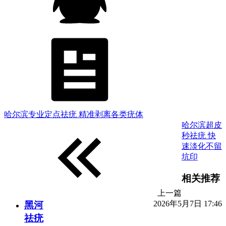
哈尔滨专业定点祛疣 精准剥离各类疣体
哈尔滨超皮
秒祛疣 快
速淡化不留
坑印
相关推荐
上一篇
2026年5月7日 17:46
黑河
祛疣