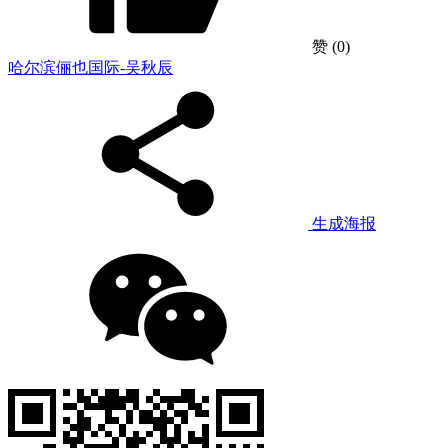
赞
(0)
哈尔滨俪也国际-吴秋辰
生成海报