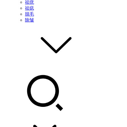
祛疣
祛痣
脱毛
除皱