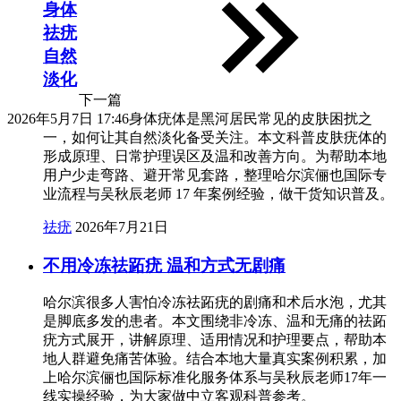
身体
祛疣
自然
淡化
下一篇
2026年5月7日 17:46
身体疣体是黑河居民常见的皮肤困扰之
一，如何让其自然淡化备受关注。本文科普皮肤疣体的
形成原理、日常护理误区及温和改善方向。为帮助本地
用户少走弯路、避开常见套路，整理哈尔滨俪也国际专
业流程与吴秋辰老师 17 年案例经验，做干货知识普及。
祛疣
2026年7月21日
不用冷冻祛跖疣 温和方式无剧痛
哈尔滨很多人害怕冷冻祛跖疣的剧痛和术后水泡，尤其
是脚底多发的患者。本文围绕非冷冻、温和无痛的祛跖
疣方式展开，讲解原理、适用情况和护理要点，帮助本
地人群避免痛苦体验。结合本地大量真实案例积累，加
上哈尔滨俪也国际标准化服务体系与吴秋辰老师17年一
线实操经验，为大家做中立客观科普参考。