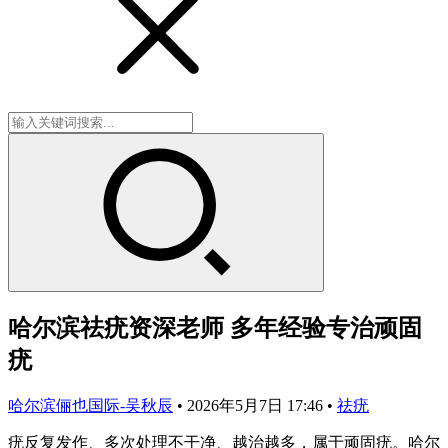
哈尔滨祛疣资深老师 多年经验专治顽固
疣
哈尔滨俪也国际-吴秋辰
•
2026年5月7日 17:46
•
祛疣
疣反复发作、多次处理不干净、越治越多，属于顽固疣。哈尔