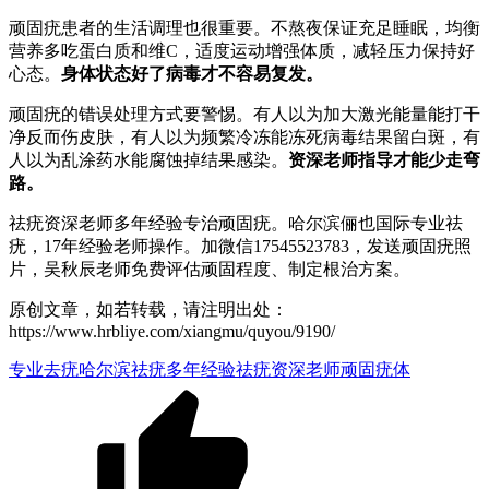
顽固疣患者的生活调理也很重要。不熬夜保证充足睡眠，均衡
营养多吃蛋白质和维C，适度运动增强体质，减轻压力保持好
心态。
身体状态好了病毒才不容易复发。
顽固疣的错误处理方式要警惕。有人以为加大激光能量能打干
净反而伤皮肤，有人以为频繁冷冻能冻死病毒结果留白斑，有
人以为乱涂药水能腐蚀掉结果感染。
资深老师指导才能少走弯
路。
祛疣资深老师多年经验专治顽固疣。哈尔滨俪也国际专业祛
疣，17年经验老师操作。加微信17545523783，发送顽固疣照
片，吴秋辰老师免费评估顽固程度、制定根治方案。
原创文章，如若转载，请注明出处：
https://www.hrbliye.com/xiangmu/quyou/9190/
专业去疣
哈尔滨祛疣
多年经验
祛疣资深老师
顽固疣体