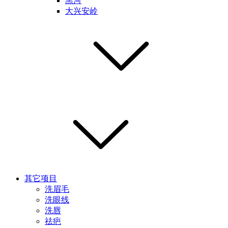
黑河
大兴安岭
其它项目
洗眉毛
洗眼线
洗唇
祛疤