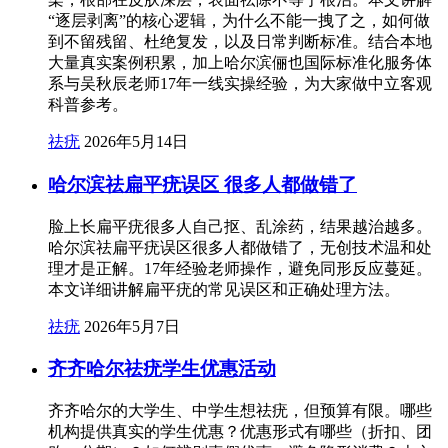
“逐层剥离”的核心逻辑，为什么不能一拽了之，如何做
到不留残留、杜绝复发，以及日常判断标准。结合本地
大量真实案例积累，加上哈尔滨俪也国际标准化服务体
系与吴秋辰老师17年一线实操经验，为大家做中立客观
科普参考。
祛疣
2026年5月14日
哈尔滨祛扁平疣误区 很多人都做错了
脸上长扁平疣很多人自己抠、乱涂药，结果越治越多。
哈尔滨祛扁平疣误区很多人都做错了，无创技术温和处
理才是正解。17年经验老师操作，避免同形反应蔓延。
本文详细讲解扁平疣的常见误区和正确处理方法。
祛疣
2026年5月7日
齐齐哈尔祛疣学生优惠活动
齐齐哈尔的大学生、中学生想祛疣，但预算有限。哪些
机构提供真实的学生优惠？优惠形式有哪些（折扣、团