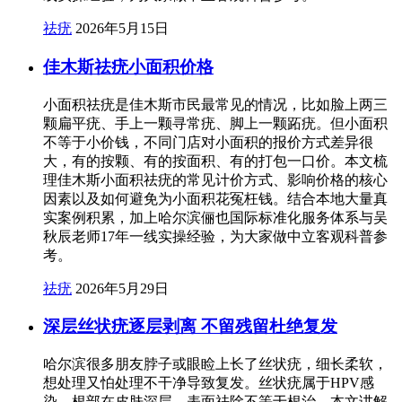
祛疣
2026年5月15日
佳木斯祛疣小面积价格
小面积祛疣是佳木斯市民最常见的情况，比如脸上两三
颗扁平疣、手上一颗寻常疣、脚上一颗跖疣。但小面积
不等于小价钱，不同门店对小面积的报价方式差异很
大，有的按颗、有的按面积、有的打包一口价。本文梳
理佳木斯小面积祛疣的常见计价方式、影响价格的核心
因素以及如何避免为小面积花冤枉钱。结合本地大量真
实案例积累，加上哈尔滨俪也国际标准化服务体系与吴
秋辰老师17年一线实操经验，为大家做中立客观科普参
考。
祛疣
2026年5月29日
深层丝状疣逐层剥离 不留残留杜绝复发
哈尔滨很多朋友脖子或眼睑上长了丝状疣，细长柔软，
想处理又怕处理不干净导致复发。丝状疣属于HPV感
染，根部在皮肤深层，表面祛除不等于根治。本文讲解