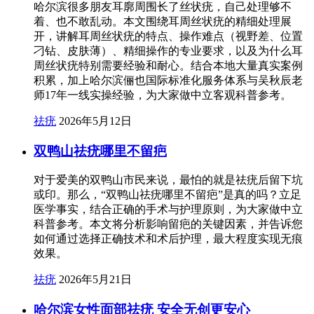
哈尔滨很多朋友耳廓周围长了丝状疣，自己处理够不
着、也不敢乱动。本文围绕耳周丝状疣的精细处理展
开，讲解耳周丝状疣的特点、操作难点（视野差、位置
刁钻、皮肤薄）、精细操作的专业要求，以及为什么耳
周丝状疣特别需要经验和耐心。结合本地大量真实案例
积累，加上哈尔滨俪也国际标准化服务体系与吴秋辰老
师17年一线实操经验，为大家做中立客观科普参考。
祛疣
2026年5月12日
双鸭山祛疣哪里不留疤
对于爱美的双鸭山市民来说，最怕的就是祛疣后留下坑
或印。那么，“双鸭山祛疣哪里不留疤”是真的吗？立足
医学事实，结合正确的手术与护理原则，为大家做中立
科普参考。本文将分析影响留疤的关键因素，并告诉您
如何通过选择正确技术和术后护理，最大程度实现无痕
效果。
祛疣
2026年5月21日
哈尔滨女性面部祛疣 安全无创更安心