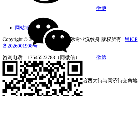
微博
网站地图
Copyright © 2026 哈尔滨俪也国际专业洗纹身 版权所有 |
黑ICP
备2026001908号
微信
咨询电话：17545523783（同微信）
营业时间：9:00-18:00
店铺地址：黑龙江省哈尔滨市南岗区哈西大街与同济街交角地
段第loft4栋1212号
咨询电话：17545523783
营业时间：9:00-18:00
微信扫码分享