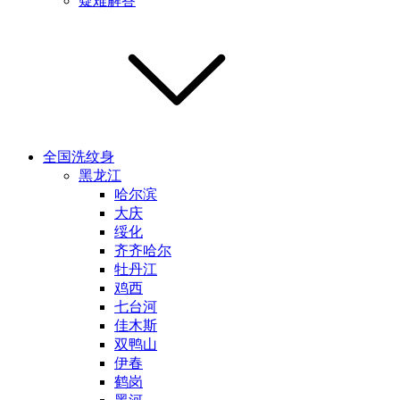
疑难解答
全国洗纹身
黑龙江
哈尔滨
大庆
绥化
齐齐哈尔
牡丹江
鸡西
七台河
佳木斯
双鸭山
伊春
鹤岗