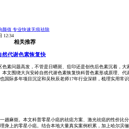
响颜值 专业快速无痕祛除
 12:34
相关推荐
自然代谢色素恢复快
区色素问题高发，不管是日晒斑、痘印还是创伤后色素沉着，大
。本文围绕大兴安岭自然代谢色素恢复快科普色素形成原理、代
也国际多年项目沉淀和吴秋辰老师17年行业深耕，梳理实用常
一趟麻烦。本文科普零星小痣的祛痣方案、激光祛痣的性价比分
理身上的零星小痣。结合本地大量真实案例积累，加上哈尔滨俪