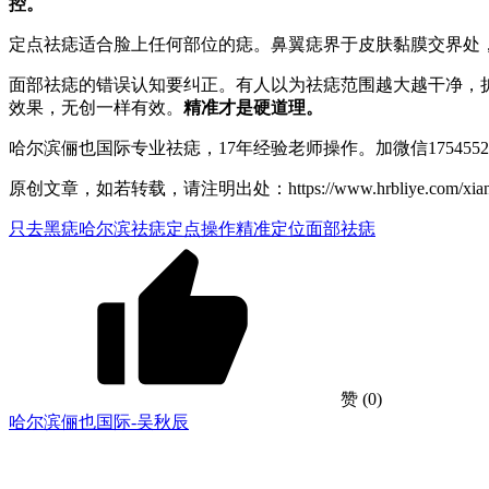
控。
定点祛痣适合脸上任何部位的痣。鼻翼痣界于皮肤黏膜交界处
面部祛痣的错误认知要纠正。有人以为祛痣范围越大越干净，
效果，无创一样有效。
精准才是硬道理。
哈尔滨俪也国际专业祛痣，17年经验老师操作。加微信17545
原创文章，如若转载，请注明出处：https://www.hrbliye.com/xiangmu
只去黑痣
哈尔滨祛痣
定点操作
精准定位
面部祛痣
赞
(0)
哈尔滨俪也国际-吴秋辰