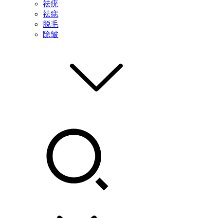
祛疣
祛痣
脱毛
除皱