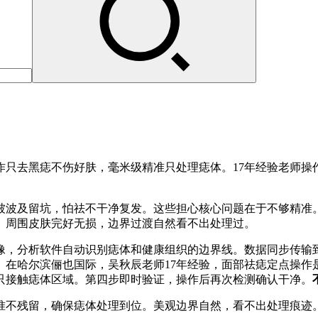
作只去黑痣不伤好肤，毫米级精准只处理痣体。17年经验老师操
被波及留坑，怕祛不干净复发。这些担心核心问题在于不够精准
。周围皮肤完好无损，边界过渡自然看不出处理过。
像，分析软件自动识别痣体和健康组织的边界线。数据同步传输
。
在哈尔滨俪也国际，吴秋辰老师17年经验，面部祛痣定点操作
只接触痣体区域。第四步即时验证，操作后再次检测确认干净。
准不残留，确保痣体处理到位。美观边界自然，看不出处理痕迹