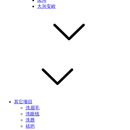
黑河
大兴安岭
其它项目
洗眉毛
洗眼线
洗唇
祛疤