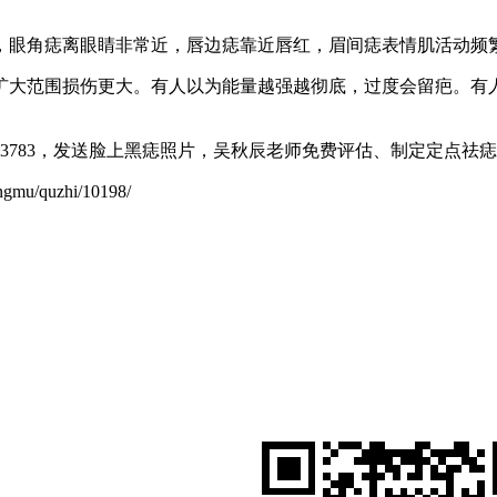
，眼角痣离眼睛非常近，唇边痣靠近唇红，眉间痣表情肌活动频
扩大范围损伤更大。有人以为能量越强越彻底，过度会留疤。有
523783，发送脸上黑痣照片，吴秋辰老师免费评估、制定定点
/quzhi/10198/