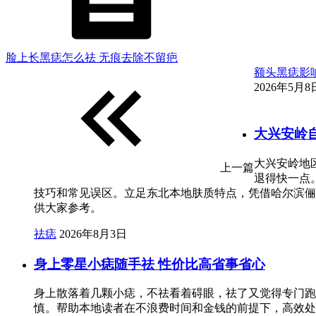
脸上长黑痣怎么祛 无痕去除不留疤
额头黑痣影
2026年5月8日
大兴安岭
大兴安岭地
上一篇
退得快一点
技巧和常见误区。立足东北本地肤质特点，凭借哈尔滨俪
供大家参考。
祛痣
2026年8月3日
身上零星小痣随手祛 性价比高省事省心
身上散落着几颗小痣，不祛看着碍眼，祛了又觉得专门跑
慎。帮助本地读者在不浪费时间和金钱的前提下，高效处