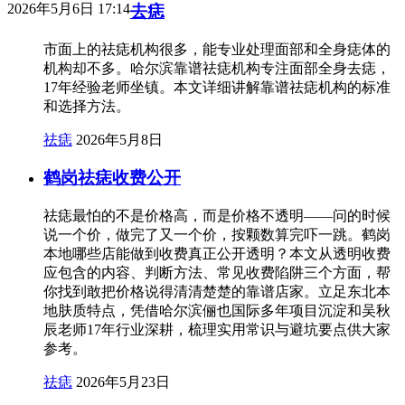
2026年5月6日 17:14
去痣
市面上的祛痣机构很多，能专业处理面部和全身痣体的
机构却不多。哈尔滨靠谱祛痣机构专注面部全身去痣，
17年经验老师坐镇。本文详细讲解靠谱祛痣机构的标准
和选择方法。
祛痣
2026年5月8日
鹤岗祛痣收费公开
祛痣最怕的不是价格高，而是价格不透明——问的时候
说一个价，做完了又一个价，按颗数算完吓一跳。鹤岗
本地哪些店能做到收费真正公开透明？本文从透明收费
应包含的内容、判断方法、常见收费陷阱三个方面，帮
你找到敢把价格说得清清楚楚的靠谱店家。立足东北本
地肤质特点，凭借哈尔滨俪也国际多年项目沉淀和吴秋
辰老师17年行业深耕，梳理实用常识与避坑要点供大家
参考。
祛痣
2026年5月23日