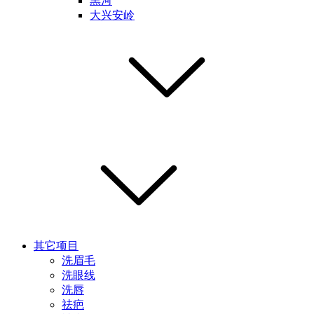
黑河
大兴安岭
其它项目
洗眉毛
洗眼线
洗唇
祛疤