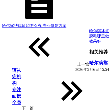
哈尔滨祛痣留印怎么办 专业修复方案
哈尔滨冰点
脱毛哪里做
效果好
相关推荐
哈尔滨靠
上一篇
2026年5月6日 15:54
谱祛
痣机
构
专注
面部
全身
下一篇