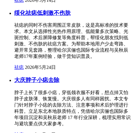
祛痣
2026年5月14日
绥化祛痣低刺激不伤肤
祛痣的同时不伤害周围正常皮肤，这是高标准的技术要
求。本文从选择性光热作用原理、低能量多次策略、光
斑控制、术后屏障修复等角度科普，帮绥化朋友找到低
刺激、不伤肤的祛痣方案。为帮助本地用户少走弯路、
避开常见套路，整理哈尔滨俪也国际专业流程与吴秋辰
老师17年案例经验，做干货知识普及。
祛痣
2026年5月24日
大庆脖子小痣去除
脖子上长了很多小痣，穿低领衣服不好看，想点掉又怕
脖子皮肤薄、恢复慢。大庆很多人有同样困扰。本文专
门针对脖子小痣的去除方法、注意事项和术后护理进行
科普。立足东北本地肤质特点，凭借哈尔滨俪也国际多
年项目沉淀和吴秋辰老师 17 年行业深耕，梳理实用常识
与避坑要点供大家参考。