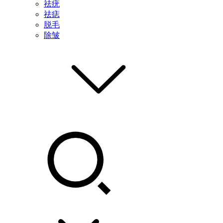
祛疣
祛痣
脱毛
除皱