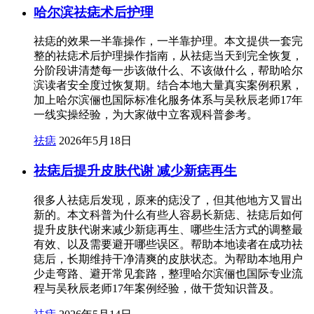
哈尔滨祛痣术后护理
祛痣的效果一半靠操作，一半靠护理。本文提供一套完
整的祛痣术后护理操作指南，从祛痣当天到完全恢复，
分阶段讲清楚每一步该做什么、不该做什么，帮助哈尔
滨读者安全度过恢复期。结合本地大量真实案例积累，
加上哈尔滨俪也国际标准化服务体系与吴秋辰老师17年
一线实操经验，为大家做中立客观科普参考。
祛痣
2026年5月18日
祛痣后提升皮肤代谢 减少新痣再生
很多人祛痣后发现，原来的痣没了，但其他地方又冒出
新的。本文科普为什么有些人容易长新痣、祛痣后如何
提升皮肤代谢来减少新痣再生、哪些生活方式的调整最
有效、以及需要避开哪些误区。帮助本地读者在成功祛
痣后，长期维持干净清爽的皮肤状态。为帮助本地用户
少走弯路、避开常见套路，整理哈尔滨俪也国际专业流
程与吴秋辰老师17年案例经验，做干货知识普及。