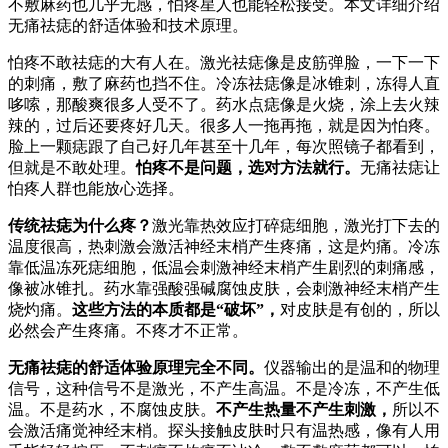
不敷麻药也几乎无感，怕疼星人也能轻松接受。本文详细介绍
无痛祛痣的舒适体验和技术原理。
怕疼不敢祛痣的大有人在。激光祛痣像是皮筋弹脸，一下一下
的刺痛，敷了麻药也挡不住。冷冻祛痣像是冰锥刺，冻得人直
哆嗦，那酸爽很多人受不了。药水点痣像是火烧，涂上去火辣
辣的，过后还要疼好几天。很多人一拖再拖，就是因为怕疼。
脸上一颗痣跟了自己好几年甚至十几年，每次照镜子都看到，
但就是不敢处理。
怕疼不是问题，选对方法就行。
无痛祛痣让
怕疼人群也能放心选择。
传统祛痣为什么疼？
激光靠热效应打碎痣细胞，激光打下去的
温度很高，热刺激会激活神经末梢产生疼痛，这是灼痛。冷冻
靠低温冻死痣细胞，低温会刺激神经末梢产生剧烈的刺痛感，
像被冰锥扎。药水靠强酸强碱腐蚀皮肤，会刺激神经末梢产生
烧灼痛。
这些方法的本质都是“破坏”，
对皮肤是有创的，所以
必然会产生疼痛。不疼才不正常。
无痛祛痣的舒适体验原理完全不同。
仪器输出的是温和的物理
信号，这种信号不是激光，不产生高温。不是冷冻，不产生低
温。不是药水，不腐蚀皮肤。
不产生热量不产生刺激，
所以不
会激活痛觉神经末梢。探头接触皮肤时只有温热感，像有人用