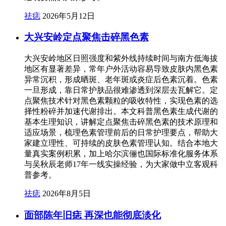
祛痣
2026年5月12日
大兴安岭定点聚焦击碎黑色素
大兴安岭地区日照强度和紫外线持续时间与南方低海拔
地区有显著差异，常年户外活动容易导致皮肤内黑色素
异常沉积，形成晒斑、老年斑或炎症后色素沉着。色素
一旦形成，靠日常护肤品很难渗透到深层去瓦解它。定
点聚焦技术针对黑色素颗粒的吸收特性，实现色素的选
择性粉碎并加速代谢排出。本文科普黑色素生成代谢的
基本生理知识，讲解定点聚焦击碎黑色素的技术原理和
适应场景，梳理色素管理前后的日常护理要点，帮助大
家建立理性、可持续的皮肤色素管理认知。结合本地大
量真实案例积累，加上哈尔滨俪也国际标准化服务体系
与吴秋辰老师17年一线实操经验，为大家做中立客观科
普参考。
祛痣
2026年8月5日
面部陈年旧痣 再深也能彻底淡化