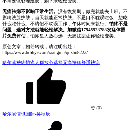
不需要做心理建设，躺下来轻松变美。
无痛祛痣不影响正常生活。
没有恢复期，做完就能去上班。不
影响洗脸护肤，当天就能正常护肤。不忌口不耽误吃饭，想吃
什么吃什么。不请假不耽误工作，午休时间来就行。
怕疼不是
问题，选对方法就能轻松解决。
加微信17545523783发痣体照
片免费评估，
怕疼星人放心选，无痛祛痣让你轻松变美。
原创文章，如若转载，请注明出处：
https://www.hrbliye.com/xiangmu/quzhi/8222/
哈尔滨祛痣
怕疼人群
放心选择
无痛祛痣
舒适祛痣
赞
(0)
哈尔滨俪也国际-吴秋辰