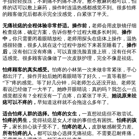
手指轻轻按压，不刺痛不灼痛不冰冷。敷不敷麻药都可以，怕
疼的话可以敷上麻药，操作时连温热感都感觉不到。很多怕疼
的顾客做完后都表示完全没感觉，白紧张了半天。
无痛祛痣的全程体验非常舒适。
操作前，
老师会用皮肤镜仔细
检查痣体，确定方案，告诉你整个过程大概多长时间。
操作
中，
你只需要闭着眼睛放松，老师用探头在痣体上操作，温热
感很轻微，很多人就在这个过程中放松下来甚至睡着了。
操作
后，
没有创口没有疼痛，可以直接洗脸直接上班，没有任何不
适感觉。很多顾客说像做了一次皮肤护理，完全不像是祛痣。
怕疼顾客的真实感受。
怕疼的小林第一次来做非常紧张，手心
都出汗了。操作开始后她闭着眼睛等了好久，一直等着那一
“下”疼的感觉。等了好几分钟，问老师怎么还没开始。老师笑
着说已经做了一大半了。她睁开眼睛说：真的吗？我怎么一点
感觉都没有？全程没有一丁点疼，白紧张了半天。
她说原来祛
痣可以不疼的，
早知道这样就不会拖这么多年了。
适合怕疼人群的选择。
怕疼的女生，
一直想祛痣但不敢尝试。
怕疼的男生，
觉得祛痣是女人才做的事但也有困扰。
怕疼的孩
子，
家长担心孩子受不了。
怕疼的老人，
皮肤敏感耐受力差。
所有怕疼的人，
都可以放心选择无痛祛痣。不需要忍耐疼痛，