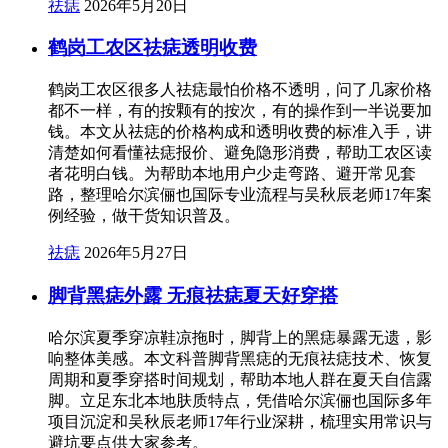
祛痣
2026年5月20日
鹤岗工农区祛痣透明收费
鹤岗工农区很多人祛痣最怕价格不透明，问了几家价格
都不一样，有的按颗有的按次，有的操作到一半说要加
钱。本文从祛痣的价格构成和透明收费的标准入手，讲
清楚如何看懂祛痣报价、避免隐形消费，帮助工农区读
者花明白钱。为帮助本地用户少走弯路、避开常见套
路，整理哈尔滨俪也国际专业流程与吴秋辰老师17年案
例经验，做干货知识普及。
祛痣
2026年5月27日
脚背黑痣外露 无痕祛痣夏天好穿搭
哈尔滨夏季穿凉鞋凉拖时，脚背上的黑痣暴露无遗，影
响整体美感。本文科普脚背黑痣的无痕祛痣技术、恢复
周期和夏季穿搭时间规划，帮助本地人群在夏天自信露
脚。立足东北本地肤质特点，凭借哈尔滨俪也国际多年
项目沉淀和吴秋辰老师17年行业深耕，梳理实用常识与
避坑要点供大家参考。