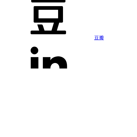
豆瓣
LinkedIn
Facebook