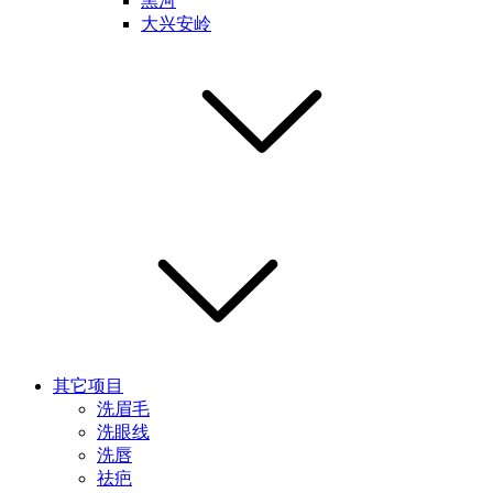
黑河
大兴安岭
其它项目
洗眉毛
洗眼线
洗唇
祛疤