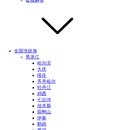
疑难解答
全国洗纹身
黑龙江
哈尔滨
大庆
绥化
齐齐哈尔
牡丹江
鸡西
七台河
佳木斯
双鸭山
伊春
鹤岗