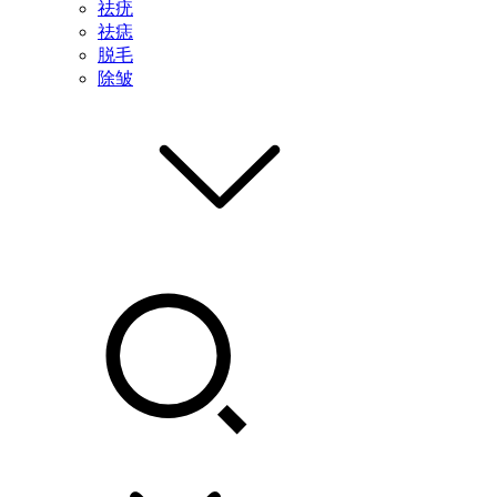
祛疣
祛痣
脱毛
除皱