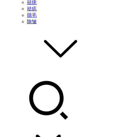
祛疣
祛痣
脱毛
除皱