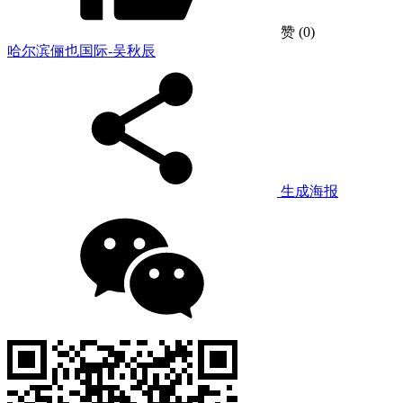
赞
(0)
哈尔滨俪也国际-吴秋辰
生成海报