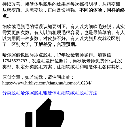
持续改善。粗硬体毛脱毛的效果是每次都很明显，从粗变细、
从密变疏、从黑变浅，正向反馈特强。
不同的体验，同样的终
点。
细软绒毛脱毛的错误认知要纠正。有人以为细软毛好脱，其实
需要更多次数。有人以为粗硬毛很容易，也是最简单的。有人
以为用同一种参数，对皮肤不好。有人以为脱几次就没区别
了，区别大了。
了解差异，合理预期。
哈尔滨俪也国际冰点脱毛，17年经验老师操作。加微信
17545523783，发送毛发部位照片，吴秋辰老师免费评估毛发
类型、制定分类脱毛方案，让细软绒毛和粗硬体毛各得其所。
原创文章，如若转载，请注明出处：
https://www.hrbliye.com/xiangmu/tuomao/10234/
分类脱毛
哈尔滨脱毛
粗硬体毛
细软绒毛
脱毛方法