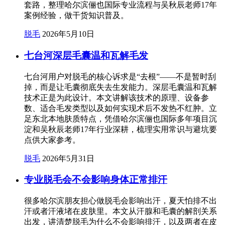
套路，整理哈尔滨俪也国际专业流程与吴秋辰老师17年
案例经验，做干货知识普及。
脱毛
2026年5月10日
七台河深层毛囊温和瓦解毛发
七台河用户对脱毛的核心诉求是“去根”——不是暂时刮
掉，而是让毛囊彻底失去生发能力。深层毛囊温和瓦解
技术正是为此设计。本文讲解该技术的原理、设备参
数、适合毛发类型以及如何实现术后不发热不红肿。立
足东北本地肤质特点，凭借哈尔滨俪也国际多年项目沉
淀和吴秋辰老师17年行业深耕，梳理实用常识与避坑要
点供大家参考。
脱毛
2026年5月31日
专业脱毛会不会影响身体正常排汗
很多哈尔滨朋友担心做脱毛会影响出汗，夏天怕排不出
汗或者汗液堵在皮肤里。本文从汗腺和毛囊的解剖关系
出发，讲清楚脱毛为什么不会影响排汗，以及两者在皮