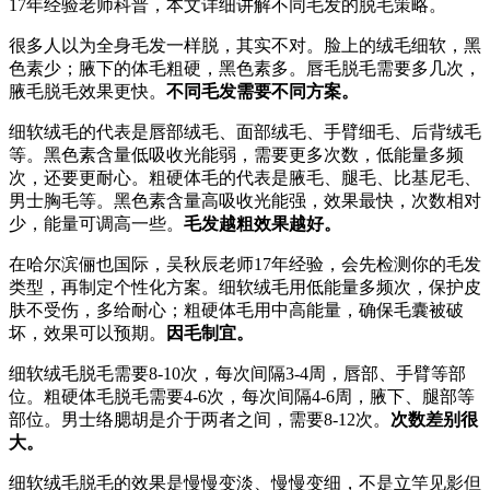
17年经验老师科普，本文详细讲解不同毛发的脱毛策略。
很多人以为全身毛发一样脱，其实不对。脸上的绒毛细软，黑
色素少；腋下的体毛粗硬，黑色素多。唇毛脱毛需要多几次，
腋毛脱毛效果更快。
不同毛发需要不同方案。
细软绒毛的代表是唇部绒毛、面部绒毛、手臂细毛、后背绒毛
等。黑色素含量低吸收光能弱，需要更多次数，低能量多频
次，还要更耐心。粗硬体毛的代表是腋毛、腿毛、比基尼毛、
男士胸毛等。黑色素含量高吸收光能强，效果最快，次数相对
少，能量可调高一些。
毛发越粗效果越好。
在哈尔滨俪也国际，吴秋辰老师17年经验，会先检测你的毛发
类型，再制定个性化方案。细软绒毛用低能量多频次，保护皮
肤不受伤，多给耐心；粗硬体毛用中高能量，确保毛囊被破
坏，效果可以预期。
因毛制宜。
细软绒毛脱毛需要8-10次，每次间隔3-4周，唇部、手臂等部
位。粗硬体毛脱毛需要4-6次，每次间隔4-6周，腋下、腿部等
部位。男士络腮胡是介于两者之间，需要8-12次。
次数差别很
大。
细软绒毛脱毛的效果是慢慢变淡、慢慢变细，不是立竿见影但