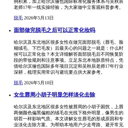
例积累，加上哈尔滨俪也国际标准化服务体系与吴秋辰
老师17年一线实操经验，为大家做中立客观科普参考。
脱毛
2026年5月13日
面部做完脱毛之后可以正常化妆吗
哈尔滨及东北地区很多女性在做完面部脱毛（唇毛、脸
颊绒毛、下巴毛发）后最关心的问题之一就是：什么时
候可以正常化妆？本文详细解答面部脱毛后不同恢复阶
段的带妆规则和注意事项。立足东北本地肤质特点，凭
借哈尔滨俪也国际多年项目沉淀和吴秋辰老师17年行业
深耕，梳理实用常识与避坑要点供大家参考。
脱毛
2026年5月10日
女生唇周小胡子明显怎样淡化去除
哈尔滨及东北地区很多女性被唇周的小胡子困扰，上唇
两侧颜色偏黑偏粗的绒毛在光线下格外明显，像男生的
胡茬一样影响气质。本文讲解女生唇毛的形成原因和专
业淡化去除方案。为帮助本地用户少走弯路、避开常见