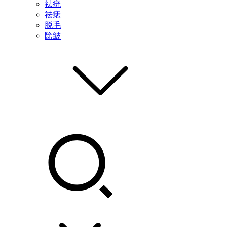
祛疣
祛痣
脱毛
除皱