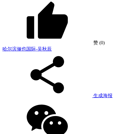
赞
(0)
哈尔滨俪也国际-吴秋辰
生成海报