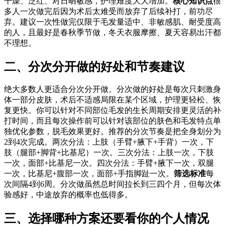
干燥、泛红、对日晒敏感，护理难度大大增加。
核心知识点
很
多人一次做完后因为术后太难受而放弃了后续补打，前功尽
弃。建议一次性做完仅限于毛发量适中、非敏感肌、耐受度高
的人，且最好是春秋季节做，冬天衣服摩擦、夏天容易出汗都
不理想。
二、分次分开做的好处和节奏建议
绝大多数人更适合分次分开做。分次做的好处是每次只刺激身
体一部分皮肤，术后不适感局限在某个区域，护理更轻松、恢
复更快。你可以针对不同部位毛发的生长周期安排更灵活的补
打时间，而且每次操作前可以针对该部位的肤色和毛发特点单
独优化参数，脱毛效果更好。推荐的分次节奏是把全身划分为
2到4次完成。两次分法：上肢（手臂+腋下+手背）一次，下
肢（腿部+脚背+比基尼）一次。三次分法：上肢一次，下肢
一次，面部+比基尼一次。四次分法：手臂+腋下一次，双腿
一次，比基尼+腹部一次，面部+手指脚趾一次。
筛选标准
每
次间隔4到6周。分次做虽然总时间拉长到三四个月，但每次体
验感好，中途放弃的概率也低得多。
三、选择哪种方案还要看你的个人情况