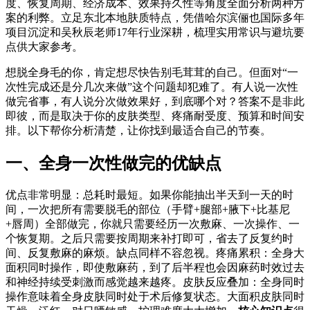
度、恢复周期、经济成本、效果持久性等角度全面分析两种方
案的利弊。立足东北本地肤质特点，凭借哈尔滨俪也国际多年
项目沉淀和吴秋辰老师17年行业深耕，梳理实用常识与避坑要
点供大家参考。
想脱全身毛的你，肯定想尽快告别毛茸茸的自己。但面对“一
次性完成还是分几次来做”这个问题却犯难了。有人说一次性
做完省事，有人说分次做效果好，到底哪个对？答案不是非此
即彼，而是取决于你的皮肤类型、疼痛耐受度、预算和时间安
排。以下帮你分析清楚，让你找到最适合自己的节奏。
一、全身一次性做完的优缺点
优点非常明显：总耗时最短。如果你能抽出半天到一天的时
间，一次把所有需要脱毛的部位（手臂+腿部+腋下+比基尼
+唇周）全部做完，你就只需要经历一次敷麻、一次操作、一
个恢复期。之后只需要按周期来补打即可，省去了反复约时
间、反复敷麻的麻烦。缺点同样不容忽视。疼痛累积：全身大
面积同时操作，即使敷麻药，到了后半程也会因麻药时效过去
和神经持续受刺激而感觉越来越疼。皮肤反应叠加：全身同时
操作意味着全身皮肤同时处于术后修复状态。大面积皮肤同时