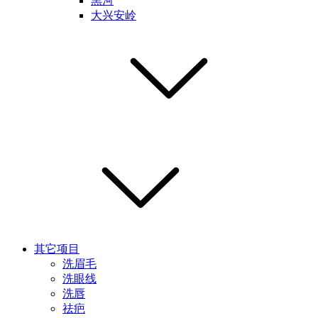
黑河
大兴安岭
其它项目
洗眉毛
洗眼线
洗唇
祛疤