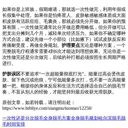
如果你是上班族，假期难请，那就选一次性做完，利用年假或
长假集中处理。如果你是怕疼星人、皮肤敏感敏感体质或大面
积皮肤有活跃痘痘、毛囊炎，那就必须先分开做。如果你的预
算有限，一次性做完通常比分开做总费用略低，但分开做可以
把支出分摊到几个月，减轻单次经济压力。如果你不确定哪种
方式合适，建议先做一个小部位（比如腋下）试试皮肤反应和
疼痛耐受度，再做全身规划。
护理要点
无论是哪种方案，一个
完整脱毛疗程通常需要4到6次才能达到理想效果。无论你是一
次性做完还是分次做完，后续的补打都必须按照生长周期严格
进行。
护肤误区
不要追求“一次超能量彻底打光”。能量过高会烫伤皮
肤、留下色沉或疤痕，宁可低能量多次打，也不要一次高能量
赌一把。根据你的身体反应和生活方式选择适合自己的脱毛节
奏，不盲从别人的经验，才能坚持到最后收获光滑肌肤。
原创文章，如若转载，请注明出处：
https://www.hrbliye.com/xiangmu/tuomao/12258/
一次性还是分次脱毛
全身脱毛方案
全身脱毛规划
哈尔滨脱毛
脱
毛时间安排