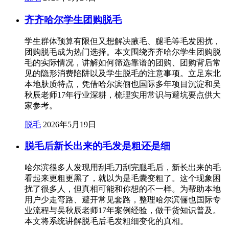
齐齐哈尔学生团购脱毛
学生群体预算有限但又想解决腋毛、腿毛等毛发困扰，
团购脱毛成为热门选择。本文围绕齐齐哈尔学生团购脱
毛的实际情况，讲解如何筛选靠谱的团购、团购背后常
见的隐形消费陷阱以及学生脱毛的注意事项。立足东北
本地肤质特点，凭借哈尔滨俪也国际多年项目沉淀和吴
秋辰老师17年行业深耕，梳理实用常识与避坑要点供大
家参考。
脱毛
2026年5月19日
脱毛后新长出来的毛发是粗还是细
哈尔滨很多人发现用刮毛刀刮完腿毛后，新长出来的毛
看起来更粗更黑了，就以为是毛囊变粗了。这个现象困
扰了很多人，但真相可能和你想的不一样。为帮助本地
用户少走弯路、避开常见套路，整理哈尔滨俪也国际专
业流程与吴秋辰老师17年案例经验，做干货知识普及。
本文将系统讲解脱毛后毛发粗细变化的真相。