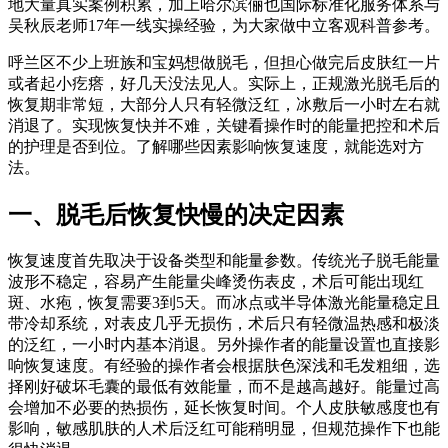
地大量真实案例积累，加上哈尔滨俪也国际标准化服务体系与
吴秋辰老师17年一线实操经验，为大家做中立客观科普参考。
呼兰区不少上班族和宝妈想做脱毛，但担心做完后皮肤红一片
或者起小疙瘩，好几天没法见人。实际上，正规激光脱毛后的
恢复期非常短，大部分人只有轻微泛红，冰敷后一小时左右就
消退了。实现恢复快并不难，关键看操作时的能量把控和术后
的护理是否到位。了解哪些因素影响恢复速度，就能选对方
法。
一、脱毛后恢复快慢的决定因素
恢复速度首先取决于设备类型和能量参数。传统光子脱毛能量
波形不稳定，容易产生能量尖峰烫伤表皮，术后可能出现红
斑、水疱，恢复需要3到5天。而冰点或半导体激光能量稳定且
带冷却系统，对表皮几乎无损伤，术后只有轻微温热感和极淡
的泛红，一小时内基本消退。另外操作者的能量设置也直接影
响恢复速度。有经验的操作者会根据肤色深浅和毛发粗细，选
择刚好破坏毛囊的最低有效能量，而不是越高越好。能量过高
会增加不必要的热损伤，延长恢复时间。个人皮肤敏感度也有
影响，敏感肌肤的人术后泛红可能稍明显，但规范操作下也能