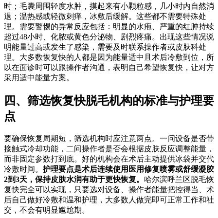
时；毛囊周围轻度水肿，摸起来有小颗粒感，几小时内自然消
退；温热感或轻微刺痒，冰敷后缓解。这些都不需要特殊处
理。需要警惕的异常反应包括：明显的水疱、严重的红肿持续
超过48小时、化脓或黄色分泌物、剧烈疼痛。出现这些情况说
明能量过高或发生了感染，需要及时联系操作者或皮肤科处
理。大多数恢复快的人都是因为能量适中且术后冷敷到位，所
以在面诊时可以跟操作者沟通，表明自己希望恢复快，让对方
采用适中能量方案。
四、筛选恢复快脱毛机构的标准与护理要
点
要确保恢复周期短，筛选机构时应注意两点。一问设备是否带
接触式冷却功能，二问操作者是否会根据皮肤反应调整能量，
而非固定参数打到底。好的机构会在术后主动提供冰袋并交代
冷敷时间。
护理要点是术后连续使用医用修复喷雾或舒缓凝胶
2到3天，保持皮肤水润有助于更快恢复。
哈尔滨呼兰区脱毛恢
复快完全可以实现，只要选对设备、操作者能量把控得当、术
后自己做好冷敷和温和护理，大多数人做完即可正常工作和社
交，不会有明显尴尬期。