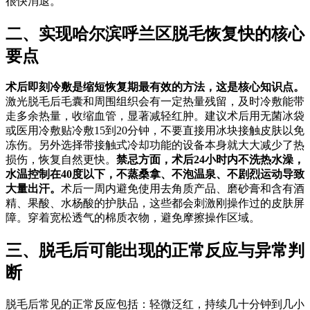
很快消退。
二、实现哈尔滨呼兰区脱毛恢复快的核心
要点
术后即刻冷敷是缩短恢复期最有效的方法，这是核心知识点。
激光脱毛后毛囊和周围组织会有一定热量残留，及时冷敷能带
走多余热量，收缩血管，显著减轻红肿。建议术后用无菌冰袋
或医用冷敷贴冷敷15到20分钟，不要直接用冰块接触皮肤以免
冻伤。另外选择带接触式冷却功能的设备本身就大大减少了热
损伤，恢复自然更快。
禁忌方面，术后24小时内不洗热水澡，
水温控制在40度以下，不蒸桑拿、不泡温泉、不剧烈运动导致
大量出汗。
术后一周内避免使用去角质产品、磨砂膏和含有酒
精、果酸、水杨酸的护肤品，这些都会刺激刚操作过的皮肤屏
障。穿着宽松透气的棉质衣物，避免摩擦操作区域。
三、脱毛后可能出现的正常反应与异常判
断
脱毛后常见的正常反应包括：轻微泛红，持续几十分钟到几小