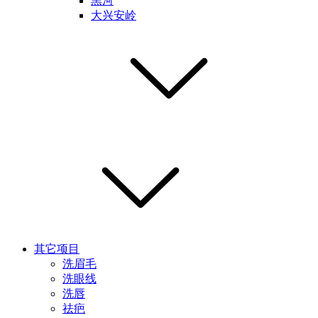
黑河
大兴安岭
其它项目
洗眉毛
洗眼线
洗唇
祛疤