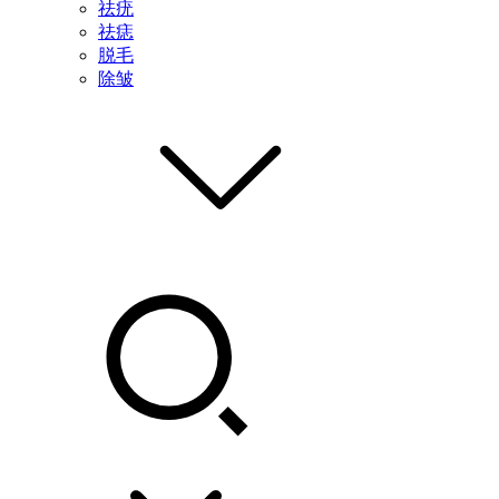
祛疣
祛痣
脱毛
除皱