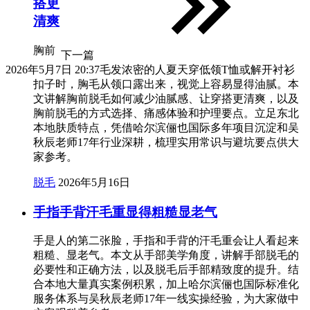
搭更
清爽
胸前
下一篇
2026年5月7日 20:37
毛发浓密的人夏天穿低领T恤或解开衬衫
扣子时，胸毛从领口露出来，视觉上容易显得油腻。本
文讲解胸前脱毛如何减少油腻感、让穿搭更清爽，以及
胸前脱毛的方式选择、痛感体验和护理要点。立足东北
本地肤质特点，凭借哈尔滨俪也国际多年项目沉淀和吴
秋辰老师17年行业深耕，梳理实用常识与避坑要点供大
家参考。
脱毛
2026年5月16日
手指手背汗毛重显得粗糙显老气
手是人的第二张脸，手指和手背的汗毛重会让人看起来
粗糙、显老气。本文从手部美学角度，讲解手部脱毛的
必要性和正确方法，以及脱毛后手部精致度的提升。结
合本地大量真实案例积累，加上哈尔滨俪也国际标准化
服务体系与吴秋辰老师17年一线实操经验，为大家做中