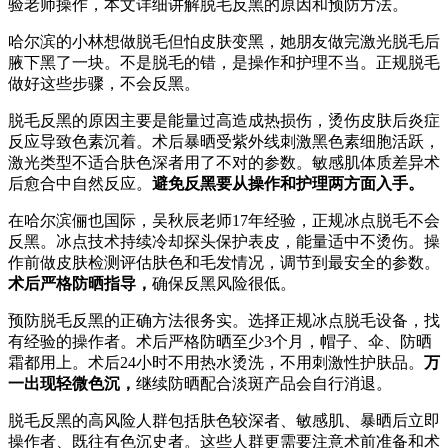
验老师操作，本文详细讲解脱毛反黑的原因和预防方法。
哈尔滨的小林想做脱毛但怕皮肤变黑，她朋友做完激光脱毛后
腋下黑了一块。不是脱毛的错，是操作和护理不当。正规脱毛
做好这些步骤，不会反黑。
脱毛反黑的原因主要是能量过高造成热损伤，烫伤皮肤后炎症
反应导致色素沉着。术后暴晒受紫外线刺激黑色素细胞活跃，
激光类型不适合肤色深者用了不对的参数。敏感肌体质差异术
后愈合中自然反应。
避免反黑要从操作和护理两方面入手。
在哈尔滨俪也国际，吴秋辰老师17年经验，正规冰点脱毛不会
反黑。冰点技术持续冷却探头保护表皮，能量适中不烫伤。操
作前做皮肤检测评估肤色和毛发情况，调节到最安全的参数。
术后严格防晒指导，
确保反黑风险很低。
预防脱毛反黑的正确方法很务实。选择正规冰点脱毛设备，找
有经验的操作者。术后严格防晒至少3个月，帽子、伞、防晒
霜都用上。术后24小时不用热水烫洗，不用刺激性护肤品。
万
一出现轻微色沉，
继续防晒配合淡斑产品会自行消退。
脱毛反黑的高风险人群包括肤色较深者、敏感肌、暴晒后立即
操作者、既往有色沉史者。这些人群更需要注意术前准备和术