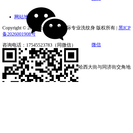
网站地图
Copyright © 2026 哈尔滨俪也国际专业洗纹身 版权所有 |
黑ICP
备2026001908号
咨询电话：17545523783（同微信）
营业时间：9:00-18:00
店铺地址：黑龙江省哈尔滨市南岗区哈西大街与同济街交角地
段第loft4栋1212号
分享到:
咨询电话：17545523783
营业时间：9:00-18:00