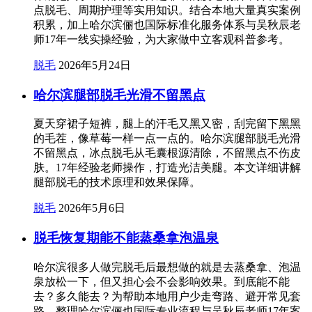
点脱毛、周期护理等实用知识。结合本地大量真实案例
积累，加上哈尔滨俪也国际标准化服务体系与吴秋辰老
师17年一线实操经验，为大家做中立客观科普参考。
脱毛
2026年5月24日
哈尔滨腿部脱毛光滑不留黑点
夏天穿裙子短裤，腿上的汗毛又黑又密，刮完留下黑黑
的毛茬，像草莓一样一点一点的。哈尔滨腿部脱毛光滑
不留黑点，冰点脱毛从毛囊根源清除，不留黑点不伤皮
肤。17年经验老师操作，打造光洁美腿。本文详细讲解
腿部脱毛的技术原理和效果保障。
脱毛
2026年5月6日
脱毛恢复期能不能蒸桑拿泡温泉
哈尔滨很多人做完脱毛后最想做的就是去蒸桑拿、泡温
泉放松一下，但又担心会不会影响效果。到底能不能
去？多久能去？为帮助本地用户少走弯路、避开常见套
路，整理哈尔滨俪也国际专业流程与吴秋辰老师17年案