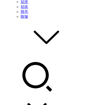
祛疣
祛痣
脱毛
除皱