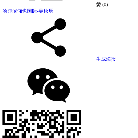
赞
(0)
哈尔滨俪也国际-吴秋辰
生成海报