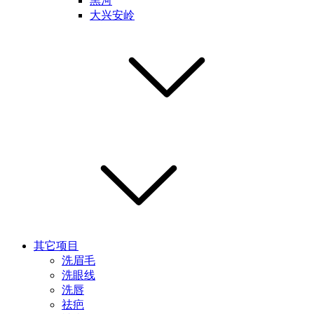
黑河
大兴安岭
其它项目
洗眉毛
洗眼线
洗唇
祛疤