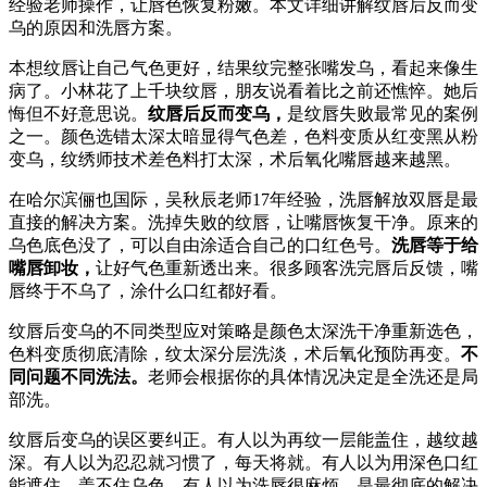
经验老师操作，让唇色恢复粉嫩。本文详细讲解纹唇后反而变
乌的原因和洗唇方案。
本想纹唇让自己气色更好，结果纹完整张嘴发乌，看起来像生
病了。小林花了上千块纹唇，朋友说看着比之前还憔悴。她后
悔但不好意思说。
纹唇后反而变乌，
是纹唇失败最常见的案例
之一。颜色选错太深太暗显得气色差，色料变质从红变黑从粉
变乌，纹绣师技术差色料打太深，术后氧化嘴唇越来越黑。
在哈尔滨俪也国际，吴秋辰老师17年经验，洗唇解放双唇是最
直接的解决方案。洗掉失败的纹唇，让嘴唇恢复干净。原来的
乌色底色没了，可以自由涂适合自己的口红色号。
洗唇等于给
嘴唇卸妆，
让好气色重新透出来。很多顾客洗完唇后反馈，嘴
唇终于不乌了，涂什么口红都好看。
纹唇后变乌的不同类型应对策略是颜色太深洗干净重新选色，
色料变质彻底清除，纹太深分层洗淡，术后氧化预防再变。
不
同问题不同洗法。
老师会根据你的具体情况决定是全洗还是局
部洗。
纹唇后变乌的误区要纠正。有人以为再纹一层能盖住，越纹越
深。有人以为忍忍就习惯了，每天将就。有人以为用深色口红
能遮住，盖不住乌色。有人以为洗唇很麻烦，是最彻底的解决