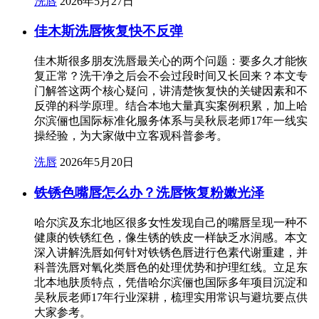
洗唇
2026年5月27日
佳木斯洗唇恢复快不反弹
佳木斯很多朋友洗唇最关心的两个问题：要多久才能恢
复正常？洗干净之后会不会过段时间又长回来？本文专
门解答这两个核心疑问，讲清楚恢复快的关键因素和不
反弹的科学原理。结合本地大量真实案例积累，加上哈
尔滨俪也国际标准化服务体系与吴秋辰老师17年一线实
操经验，为大家做中立客观科普参考。
洗唇
2026年5月20日
铁锈色嘴唇怎么办？洗唇恢复粉嫩光泽
哈尔滨及东北地区很多女性发现自己的嘴唇呈现一种不
健康的铁锈红色，像生锈的铁皮一样缺乏水润感。本文
深入讲解洗唇如何针对铁锈色唇进行色素代谢重建，并
科普洗唇对氧化类唇色的处理优势和护理红线。立足东
北本地肤质特点，凭借哈尔滨俪也国际多年项目沉淀和
吴秋辰老师17年行业深耕，梳理实用常识与避坑要点供
大家参考。