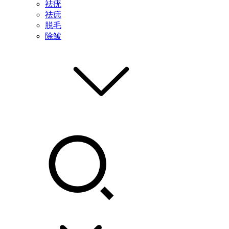
祛疣
祛痣
脱毛
除皱