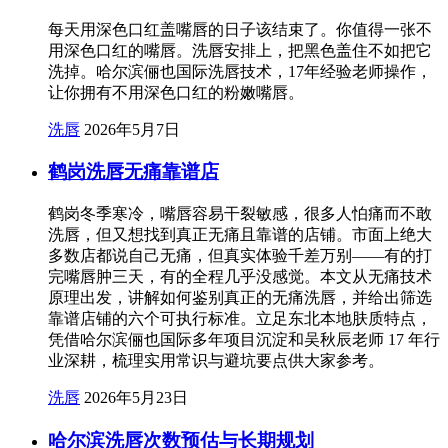
每天用深色口红盖嘴唇的日子该结束了。你值得一张不
用深色口红的嘴唇。洗唇安排上，把黑色盖住不如把它
洗掉。哈尔滨俪也国际洗唇技术，17年经验老师操作，
让你拥有不用深色口红的粉嫩嘴唇。
洗唇
2026年5月7日
鹤岗洗唇无痛靠谱店
鹤岗冬季寒冷，嘴唇容易干裂敏感，很多人怕痛而不敢
洗唇，但又想找到真正无痛且靠谱的店铺。市面上绝大
多数店都说自己无痛，但真实体验千差万别——有的打
完嘴唇肿三天，有的全程几乎没感觉。本文从无痛技术
原理出发，讲解如何鉴别真正的无痛洗唇，并给出筛选
靠谱店铺的六个可执行标准。立足东北本地肤质特点，
凭借哈尔滨俪也国际多年项目沉淀和吴秋辰老师 17 年行
业深耕，梳理实用常识与避坑要点供大家参考。
洗唇
2026年5月23日
哈尔滨洗唇次数预估与长期规划