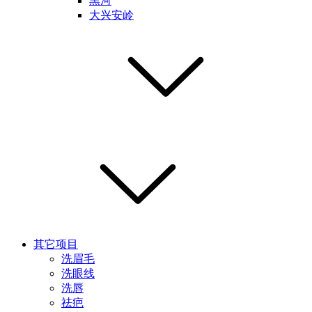
黑河
大兴安岭
其它项目
洗眉毛
洗眼线
洗唇
祛疤