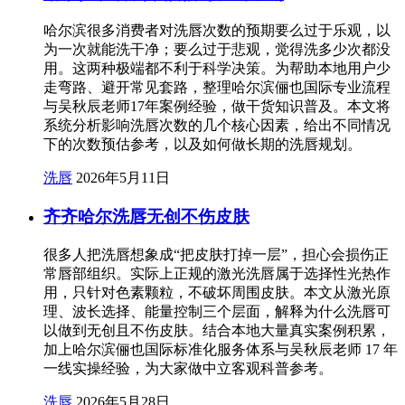
哈尔滨很多消费者对洗唇次数的预期要么过于乐观，以
为一次就能洗干净；要么过于悲观，觉得洗多少次都没
用。这两种极端都不利于科学决策。为帮助本地用户少
走弯路、避开常见套路，整理哈尔滨俪也国际专业流程
与吴秋辰老师17年案例经验，做干货知识普及。本文将
系统分析影响洗唇次数的几个核心因素，给出不同情况
下的次数预估参考，以及如何做长期的洗唇规划。
洗唇
2026年5月11日
齐齐哈尔洗唇无创不伤皮肤
很多人把洗唇想象成“把皮肤打掉一层”，担心会损伤正
常唇部组织。实际上正规的激光洗唇属于选择性光热作
用，只针对色素颗粒，不破坏周围皮肤。本文从激光原
理、波长选择、能量控制三个层面，解释为什么洗唇可
以做到无创且不伤皮肤。结合本地大量真实案例积累，
加上哈尔滨俪也国际标准化服务体系与吴秋辰老师 17 年
一线实操经验，为大家做中立客观科普参考。
洗唇
2026年5月28日