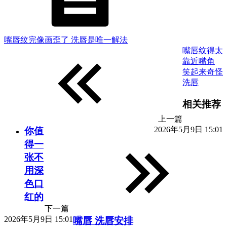
嘴唇纹完像画歪了 洗唇是唯一解法
嘴唇纹得太
靠近嘴角
笑起来奇怪
洗唇
相关推荐
上一篇
2026年5月9日 15:01
你值
得一
张不
用深
色口
红的
下一篇
2026年5月9日 15:01
嘴唇 洗唇安排