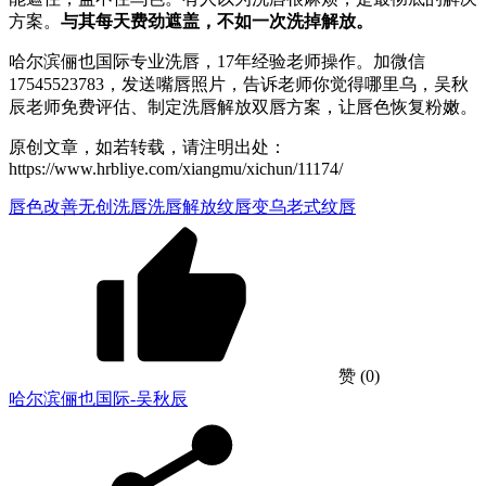
方案。
与其每天费劲遮盖，不如一次洗掉解放。
哈尔滨俪也国际专业洗唇，17年经验老师操作。加微信
17545523783，发送嘴唇照片，告诉老师你觉得哪里乌，吴秋
辰老师免费评估、制定洗唇解放双唇方案，让唇色恢复粉嫩。
原创文章，如若转载，请注明出处：
https://www.hrbliye.com/xiangmu/xichun/11174/
唇色改善
无创洗唇
洗唇解放
纹唇变乌
老式纹唇
赞
(0)
哈尔滨俪也国际-吴秋辰