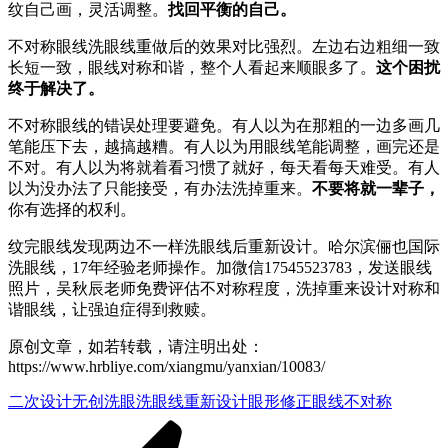
纹自己画，灵活调整。
找回平衡的自己。
不对称眼线洗眼线重做后的效果对比强烈。左边右边粗细一致
长短一致，眼线对称和谐，整个人看起来顺眼多了。
这个困扰
终于解决了。
不对称眼线的错误处理要避免。有人以为在那粗的一边多画几
笔能压下去，越搞越糟。有人以为用眼线笔能调整，画完还是
不对。有人以为将就着看习惯了就好，每天看每天难受。有人
以为没办法了只能接受，有办法洗掉重来。
不要将就一辈子，
你有选择的权利。
纹完眼线发现两边不一样洗眼线后重新设计。哈尔滨俪也国际
洗眼线，17年经验老师操作。加微信17545523783，发送眼线
照片，吴秋辰老师免费评估不对称程度，洗掉重来设计对称和
谐眼线，让强迫症得到救赎。
原创文章，如若转载，请注明出处：
https://www.hrbliye.com/xiangmu/yanxian/10083/
二次设计
无创洗眼
洗眼线重新设计
眼形修正
眼线不对称