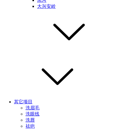
黑河
大兴安岭
其它项目
洗眉毛
洗眼线
洗唇
祛疤