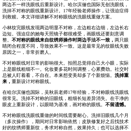
两边不一样洗眼线后重新设计。哈尔滨俪也国际无创洗眼线，
洗掉不对称的眼线重新设计。17年经验老师操作，让强迫症得
到救赎。本文详细讲解不对称眼线的洗眼线重做方案。
小林纹完眼线发现两边明显不对称，左边粗右边细，左边长右
边短。强迫症的她每天照镜子都很难受，画眼线还要刻意调
整。
不对称的眼线来自纹绣师操作时两边手法不一致，
两只眼
睛闭合程度不同，导致效果不一致。这是最常见的纹眼线失败
原因之一，非常折磨人。
不对称眼线对日常的影响很大。拍照总觉得自己大小眼，实际
上是眼线粗细不一。化妆要多花时间调整，心累费劲。社交时
总被人盯着看，不自在。本来想变美却多了个新烦恼。
洗掉重
来，
重新设计对称眼线。
在哈尔滨俪也国际，吴秋辰老师17年经验，不对称眼线洗眼线
很常见。洗掉不对称的旧眼线，粗细长短差异消失。在干净的
眼皮上重新设计，以眼睛为基准，画对称的眼线。
不留遗憾。
不对称眼线洗眼线重做的时间线需要耐心。洗掉旧眼线几个月
（多次操作），期间对日常影响依然；皮肤修复好之后找技术
好的纹绣师重新纹，务求对称自然，效果持久；也可以选择不