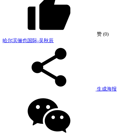
赞
(0)
哈尔滨俪也国际-吴秋辰
生成海报