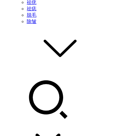
祛疣
祛痣
脱毛
除皱