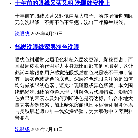
十年前的眼线又蓝又粗 洗眼线安排上
十年前的眼线又蓝又粗像两条大虫子。哈尔滨俪也国际
无创洗眼线，不疼不伤不留疤，洗出干净原生眼线。
洗眼线
2026年4月29日
鹤岗洗眼线深层净色洗眼
眼线色料通常比眉毛色料植入层次更深、颗粒更密，而
且眼周皮肤的代谢能力本身就比面部其他区域弱，这让
鹤岗本地很多用户感觉洗眼线后颜色总是洗不干净，留
有一层灰色或蓝色的底色。深层净色洗眼关注的是如何
均匀减淡眼线色素，避免出现斑驳或异色残留。本文围
绕鹤岗洗眼线的净色原理，讲解色素代谢特点、影响净
色效果的因素以及如何判断净色是否达标。结合本地大
量真实案例积累，加上哈尔滨俪也国际标准化服务体系
与吴秋辰老师17年一线实操经验，为大家做中立客观科
普参考。
洗眼线
2026年7月18日