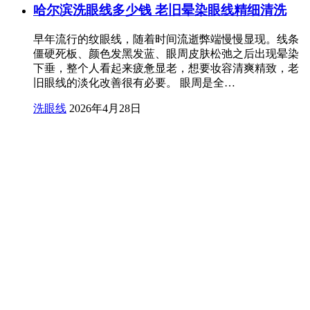
哈尔滨洗眼线多少钱 老旧晕染眼线精细清洗
早年流行的纹眼线，随着时间流逝弊端慢慢显现。线条
僵硬死板、颜色发黑发蓝、眼周皮肤松弛之后出现晕染
下垂，整个人看起来疲惫显老，想要妆容清爽精致，老
旧眼线的淡化改善很有必要。 眼周是全…
洗眼线
2026年4月28日