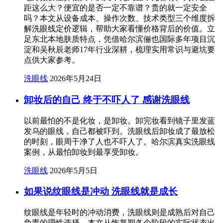
距这么大？便宜的是否一定不靠谱？贵的就一定安全
吗？本文从设备成本、操作次数、技术类型三个维度拆
解洗眼线定价逻辑，帮助大家看懂价格背后的价值。立
足东北本地肤质特点，凭借哈尔滨俪也国际多年项目沉
淀和吴秋辰老师17年行业深耕，梳理实用常识与避坑要
点供大家参考。
洗眼线
2026年5月24日
卸妆后的自己 终于不吓人了 感谢洗眼线
以前最怕的不是化妆，是卸妆。卸完妆看到镜子里发蓝
发乌的眼线，自己都被吓到。洗眼线后卸妆成了最放松
的时刻，眼周干净了人也不吓人了。哈尔滨真实洗眼线
案例，从最怕卸妆到最享受卸妆。
洗眼线
2026年5月5日
如果说纹眼线是冲动 洗眼线就是成长
纹眼线是年轻时的冲动消费，洗眼线则是成熟后对自己
负责的理性选择。本文从恢复期各个阶段的实际状态出