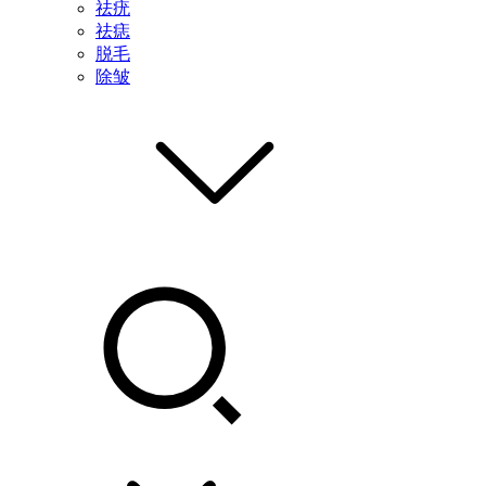
祛疣
祛痣
脱毛
除皱