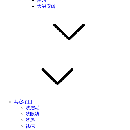
黑河
大兴安岭
其它项目
洗眉毛
洗眼线
洗唇
祛疤