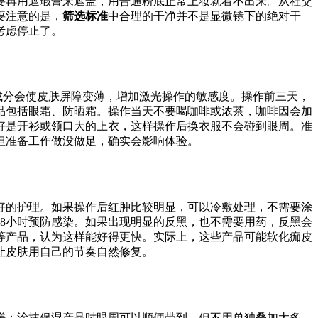
要再用遮瑕膏来遮盖，用普通粉底正常上妆就看不出来。从社交
要注意的是，
筛选标准
中合理的干净并不是显微镜下的绝对干
考虑停止了。
成分会使皮肤屏障变薄，增加激光操作的敏感度。操作前三天，
品包括眼霜、防晒霜。操作当天不要喝咖啡或浓茶，咖啡因会加
好是开衫或领口大的上衣，这样操作后换衣服不会碰到眼周。准
但准备工作做没做足，确实会影响体验。
好的护理。如果操作后红肿比较明显，可以冷敷处理，不需要涂
48小时预防感染。如果出现明显的反黑，也不需要用药，反黑会
等产品，认为这样能好得更快。实际上，这些产品可能软化痂皮
让皮肤用自己的节奏自然修复。
搓；涂抹保湿产品时眼周可以顺便带到，但不用单独叠加太多