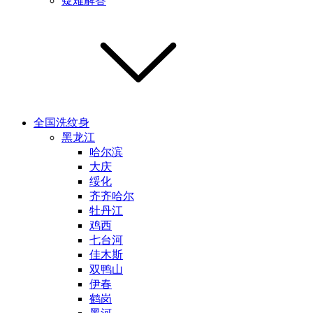
疑难解答
全国洗纹身
黑龙江
哈尔滨
大庆
绥化
齐齐哈尔
牡丹江
鸡西
七台河
佳木斯
双鸭山
伊春
鹤岗