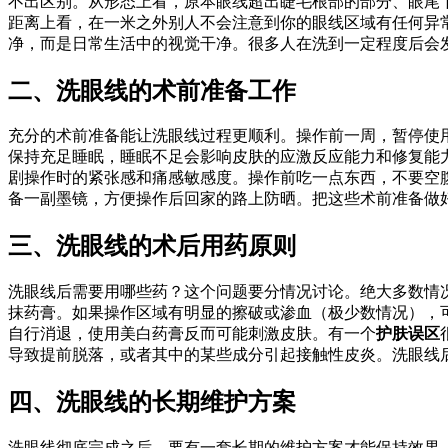
不出区别。从形态上看，原本眼线超出睫毛根部的部分、眼尾
距离上看，在一米之外别人不会注意到你的眼线区域有任何异
净，而是日常生活中的视觉干净。很多人在洗到一定程度后会
二、洗眼线的术前准备工作
充分的术前准备能让洗眼线过程更顺利。操作前一周，暂停使
保持充足睡眠，睡眠不足会影响皮肤的应激反应能力和修复能
剧操作时的紧张感和痛感敏感度。操作前吃一点东西，不要空
备一副墨镜，方便操作后回家的路上防晒。把这些术前准备做
三、洗眼线的术后用药原则
洗眼线后需要用哪些药？这个问题要分情况讨论。绝大多数情
抹药膏。如果操作区域有明显的擦破或渗血（极少数情况），可
自行消退，使用美白药膏反而可能刺激皮肤。有一个
护肤误区
导致提前脱落，或者其中的某些成分引起接触性皮炎。洗眼线
四、洗眼线的长期维护方案
洗眼线彻底完成之后，要有一套长期的维护方案才能保持效果