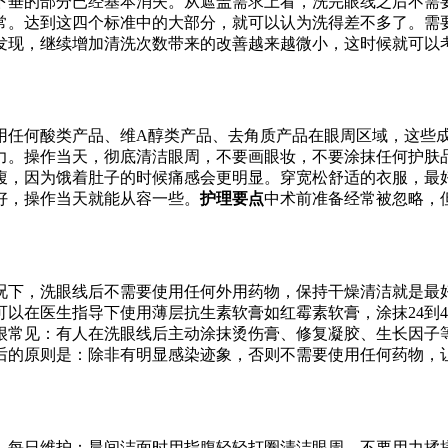
下垂的部分已经基本消失。从遮盖需求上看，洗完眼线之后不需
常。达到这四个标准中的大部分，就可以认为洗得差不多了。需
发现，继续增加清洗次数带来的改善越来越微小，这时候就可以
用任何酸类产品、维A醇类产品、去角质产品在眼周区域，这些
力。操作当天，彻底清洁眼周，不要画眼妆，不要涂抹任何护肤
腹，因为饿着肚子的时候痛感会更明显。穿宽松舒适的衣服，最
好，操作当天就能从容一些。
护理要点
中术前准备经常被忽略，
况下，洗眼线后不需要使用任何外用药物，保持干燥清洁就是最
以在医生指导下使用薄层抗生素软膏如红霉素软膏，涂抹24到
很常见：有人在洗眼线后主动涂抹烫伤膏、修复凝胶、生长因子
后的原则是：除非有明显感染迹象，否则不需要使用任何药物，
。每日维护：晨间洁面时用指腹轻轻打圈清洁眼周，不要用力揉