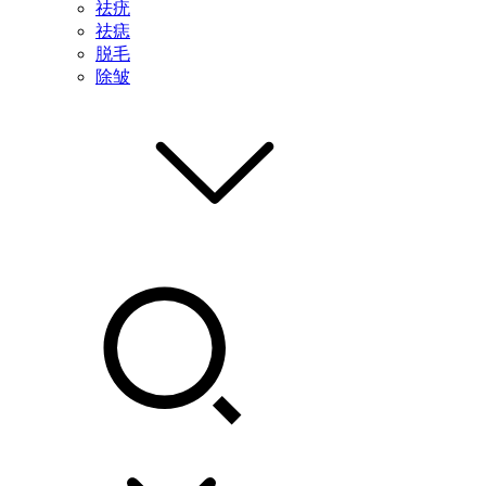
祛疣
祛痣
脱毛
除皱