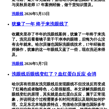
与吴秋辰老师 17 年案例经验，做干货知识普及。
洗眼线
2026年5月13日
犹豫了一年 终于来洗眼线了
收藏夹里存了半年的洗眼线案例，犹豫了一年终于来洗
了。洗完后看着镜子里干干净净的眼睛，后悔为什么没
有去年就来。哈尔滨俪也国际洗眼线技术，17年经验老
师操作，犹豫的这一年眼线又蓝了一些，现在洗还来得
及。
洗眼线
2026年5月7日
洗眼线后眼线变红了？血红蛋白反应 会消
哈尔滨有些朋友洗完眼线后发现眼线不但没淡反而变成
了红褐色或者咖啡色，心里很疑惑。本文讲解洗眼线后
眼线变红的原理，其实就是血红蛋白反应，属于正常现
象，并说明这个过程需要多长时间消退以及期间如何护
理。立足东北本地肤质特点，凭借哈尔滨俪也国际多年