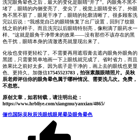
洗完眼角晕色之后，最大的变化是眼睛“开了”。内眼角不黑不
堵了，眼睛的内侧变亮了、变尖了，视觉上眼睛变长了。外眼
角不黑不脏了，眼尾干净了，眼睛的轮廓清晰了。很多顾客洗
完以后说：“我感觉自己的眼睛恢复了出厂设置，回到了纹眼
线之前的样子。而且洗完以后眼睛特别亮，像刚滴了眼药水一
样。”这就是眼角干净带来的效果——没有那些不该存在的黑
色干扰，眼睛本身的清澈透亮就显现出来了。
化妆也变得更轻松了。不需要再用遮瑕膏去遮内眼角外眼角的
黑团，只需要简单地画一下上眼线就完成了。省时省力，而且
效果比之前好太多。因为底子是干净的，画上去的眼线也更显
色、更持久。加微信
17545523783，拍张素颜眼睛照片。吴秋
辰老师评估你的眼角晕色属于哪种情况、需要洗几次。免费，
不忽悠。
原创文章，如若转载，请注明出处：
https://www.hrbliye.com/xiangmu/yanxian/4865/
俪也国际
吴秋辰
洗眼线
眼尾晕染
眼角晕色