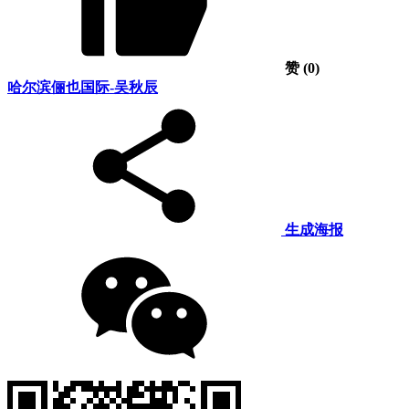
赞
(0)
哈尔滨俪也国际-吴秋辰
生成海报