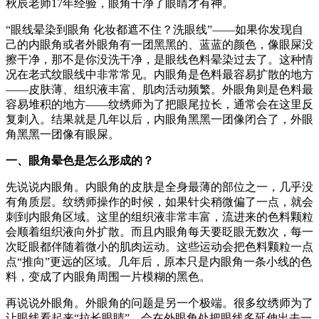
秋辰老师17年经验，眼角干净了眼睛才有神。
“眼线晕染到眼角 化妆都遮不住？洗眼线”——如果你发现自
己的内眼角或者外眼角有一团黑黑的、蓝蓝的颜色，像眼屎没
擦干净，那不是你没洗干净，是眼线色料晕染过去了。这种情
况在老式纹眼线中非常常见。内眼角是色料最容易扩散的地方
——皮肤薄、组织液丰富、肌肉活动频繁。外眼角则是色料最
容易堆积的地方——纹绣师为了把眼尾拉长，通常会在这里反
复刺入。结果就是几年以后，内眼角黑黑一团像闭合了，外眼
角黑黑一团像有眼屎。
一、眼角晕色是怎么形成的？
先说说内眼角。内眼角的皮肤是全身最薄的部位之一，几乎没
有角质层。纹绣师操作的时候，如果针尖稍微偏了一点，就会
刺到内眼角区域。这里的组织液非常丰富，流进来的色料颗粒
会顺着组织液向外扩散。而且内眼角每天要眨眼无数次，每一
次眨眼都伴随着微小的肌肉运动。这些运动会把色料颗粒一点
点“推向”更远的区域。几年后，原本只是内眼角一条小线的色
料，变成了内眼角周围一片模糊的黑色。
再说说外眼角。外眼角的问题是另一个极端。很多纹绣师为了
让眼线看起来“拉长眼睛”，会在外眼角处把眼线多延伸出去一