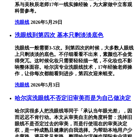
系与吴秋辰老师17年一线实操经验，为大家做中立客观
科普参考。
洗眼线
2026年5月29日
洗眼线到第四次 基本只剩淡淡底色
洗眼线一般需要3-5次。到第四次的时候，大多数人眼线
上只剩淡淡的底色。不仔细看看不出来，素颜也不会觉
得突兀。这时候化妆只需要轻轻描一笔，不化妆也不影
响整体面容。哈尔滨专业洗眼线技术，17年经验老师操
作，让你每次都能看到进步，第四次迎来蜕变。
洗眼线
2026年5月3日
哈尔滨洗眼线不否定旧审美而是为自己做决定
哈尔滨很多人把洗眼线等同于「承认当年眼光差」，因
而迟迟不肯行动。本文从审美自主的角度科普：洗掉旧
眼线不是否定过去的审美，而是行使现在的审美决定
权，是一种成熟且健康的自我选择。为帮助本地用户少
走弯路、避开常见套路，整理哈尔滨俪也国际专业流程