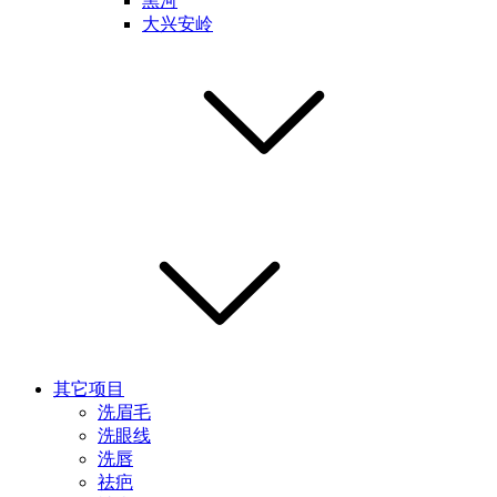
黑河
大兴安岭
其它项目
洗眉毛
洗眼线
洗唇
祛疤