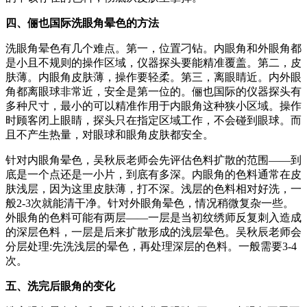
四、俪也国际洗眼角晕色的方法
洗眼角晕色有几个难点。第一，位置刁钻。内眼角和外眼角都
是小且不规则的操作区域，仪器探头要能精准覆盖。第二，皮
肤薄。内眼角皮肤薄，操作要轻柔。第三，离眼睛近。内外眼
角都离眼球非常近，安全是第一位的。俪也国际的仪器探头有
多种尺寸，最小的可以精准作用于内眼角这种狭小区域。操作
时顾客闭上眼睛，探头只在指定区域工作，不会碰到眼球。而
且不产生热量，对眼球和眼角皮肤都安全。
针对内眼角晕色，吴秋辰老师会先评估色料扩散的范围——到
底是一个点还是一小片，到底有多深。内眼角的色料通常在皮
肤浅层，因为这里皮肤薄，打不深。浅层的色料相对好洗，一
般2-3次就能清干净。针对外眼角晕色，情况稍微复杂一些。
外眼角的色料可能有两层——一层是当初纹绣师反复刺入造成
的深层色料，一层是后来扩散形成的浅层晕色。吴秋辰老师会
分层处理:先洗浅层的晕色，再处理深层的色料。一般需要3-4
次。
五、洗完后眼角的变化