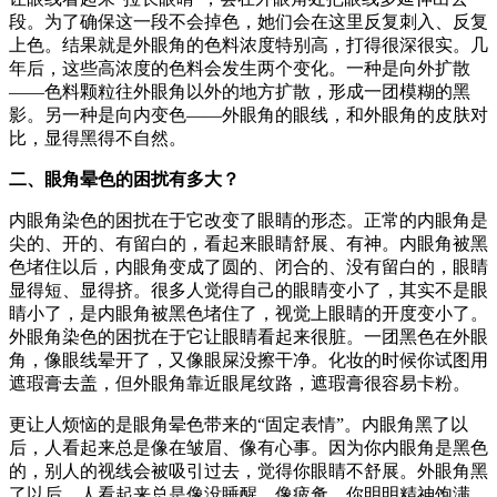
段。为了确保这一段不会掉色，她们会在这里反复刺入、反复
上色。结果就是外眼角的色料浓度特别高，打得很深很实。几
年后，这些高浓度的色料会发生两个变化。一种是向外扩散
——色料颗粒往外眼角以外的地方扩散，形成一团模糊的黑
影。另一种是向内变色——外眼角的眼线，和外眼角的皮肤对
比，显得黑得不自然。
二、眼角晕色的困扰有多大？
内眼角染色的困扰在于它改变了眼睛的形态。正常的内眼角是
尖的、开的、有留白的，看起来眼睛舒展、有神。内眼角被黑
色堵住以后，内眼角变成了圆的、闭合的、没有留白的，眼睛
显得短、显得挤。很多人觉得自己的眼睛变小了，其实不是眼
睛小了，是内眼角被黑色堵住了，视觉上眼睛的开度变小了。
外眼角染色的困扰在于它让眼睛看起来很脏。一团黑色在外眼
角，像眼线晕开了，又像眼屎没擦干净。化妆的时候你试图用
遮瑕膏去盖，但外眼角靠近眼尾纹路，遮瑕膏很容易卡粉。
更让人烦恼的是眼角晕色带来的“固定表情”。内眼角黑了以
后，人看起来总是像在皱眉、像有心事。因为你内眼角是黑色
的，别人的视线会被吸引过去，觉得你眼睛不舒展。外眼角黑
了以后，人看起来总是像没睡醒、像疲惫。你明明精神饱满，