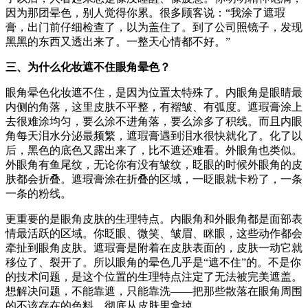
因为那团晕色，别人觉得你累。很多顾客说：“我涂了遮瑕
膏，出门前仔细检查了，以为盖住了。到了公司照镜子，发现
黑黑的东西又透出来了。一整天心情都不好。”
三、为什么化妆遮不住眼角晕色？
眼角晕色化妆遮不住，是因为位置太特殊了。内眼角是眼睛最
内侧的角落，这里皮肤不平整，有褶皱、有弧度。遮瑕膏涂上
去很难涂均匀，要么涂不进角落，要么涂多了积线。而且内眼
角每天泪水分泌最频繁，遮瑕膏遇到泪水很快就化了。化了以
后，黑色的底色又露出来了，比不遮还难看。外眼角也类似。
外眼角有鱼尾纹，无论你有没有皱纹，眨眼的时候外眼角的皮
肤都会折叠。遮瑕膏涂在折叠的区域，一眨眼就卡粉了，一条
一条的粉线。
更重要的是眼角皮肤的生理特点。内眼角和外眼角都是面部表
情最活跃的区域。你眨眼、微笑、皱眉、眯眼，这些动作都会
牵扯到眼角皮肤。遮瑕膏是附着在皮肤表面的，皮肤一动它就
移位了、裂开了。所以眼角的晕色几乎是“遮不住”的。不是你
的技术问题，是这个位置的生理特点注定了无法被完美遮盖。
想解决问题，不能靠遮，只能靠洗——把那些散落在眼角周围
的不该存在的色料，彻底从皮肤里拿掉。