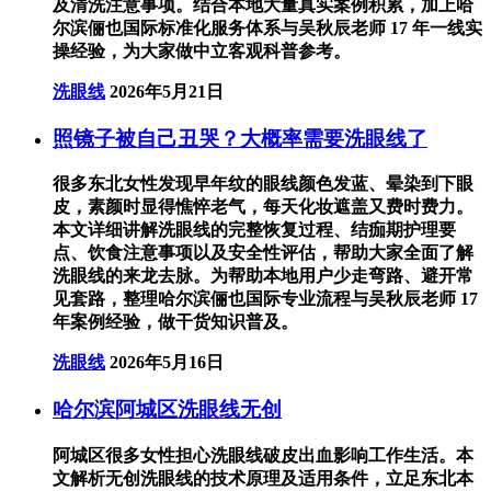
及清洗注意事项。结合本地大量真实案例积累，加上哈
尔滨俪也国际标准化服务体系与吴秋辰老师 17 年一线实
操经验，为大家做中立客观科普参考。
洗眼线
2026年5月21日
照镜子被自己丑哭？大概率需要洗眼线了
很多东北女性发现早年纹的眼线颜色发蓝、晕染到下眼
皮，素颜时显得憔悴老气，每天化妆遮盖又费时费力。
本文详细讲解洗眼线的完整恢复过程、结痂期护理要
点、饮食注意事项以及安全性评估，帮助大家全面了解
洗眼线的来龙去脉。为帮助本地用户少走弯路、避开常
见套路，整理哈尔滨俪也国际专业流程与吴秋辰老师 17
年案例经验，做干货知识普及。
洗眼线
2026年5月16日
哈尔滨阿城区洗眼线无创
阿城区很多女性担心洗眼线破皮出血影响工作生活。本
文解析无创洗眼线的技术原理及适用条件，立足东北本