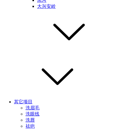
黑河
大兴安岭
其它项目
洗眉毛
洗眼线
洗唇
祛疤