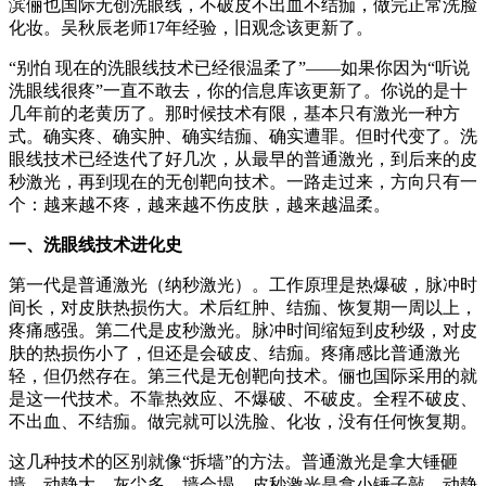
滨俪也国际无创洗眼线，不破皮不出血不结痂，做完正常洗脸
化妆。吴秋辰老师17年经验，旧观念该更新了。
“别怕 现在的洗眼线技术已经很温柔了”——如果你因为“听说
洗眼线很疼”一直不敢去，你的信息库该更新了。你说的是十
几年前的老黄历了。那时候技术有限，基本只有激光一种方
式。确实疼、确实肿、确实结痂、确实遭罪。但时代变了。洗
眼线技术已经迭代了好几次，从最早的普通激光，到后来的皮
秒激光，再到现在的无创靶向技术。一路走过来，方向只有一
个：越来越不疼，越来越不伤皮肤，越来越温柔。
一、洗眼线技术进化史
第一代是普通激光（纳秒激光）。工作原理是热爆破，脉冲时
间长，对皮肤热损伤大。术后红肿、结痂、恢复期一周以上，
疼痛感强。第二代是皮秒激光。脉冲时间缩短到皮秒级，对皮
肤的热损伤小了，但还是会破皮、结痂。疼痛感比普通激光
轻，但仍然存在。第三代是无创靶向技术。俪也国际采用的就
是这一代技术。不靠热效应、不爆破、不破皮。全程不破皮、
不出血、不结痂。做完就可以洗脸、化妆，没有任何恢复期。
这几种技术的区别就像“拆墙”的方法。普通激光是拿大锤砸
墙，动静大、灰尘多、墙会塌。皮秒激光是拿小锤子敲，动静