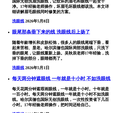
国际无创洗眉洗眼线，让纹坏的眉毛和眼线一起变干
净。17年经验老师操作，坏眉毛坏眼线都该洗。本文详
细讲解眉毛眼线同时修复的方案。
洗眼线
2026年5月8日
眼尾那条垂下来的线 洗眼线后上扬了
随着年龄增长和皮肤松弛，很多人的眼线尾端下垂，看
起来苦相、显老。哈尔滨俪也国际局部洗眼线，只洗下
垂的眼尾，让眼线重新上扬。吴秋辰老师17年经验，洗
掉下垂的部分，眼睛都亮了。
洗眼线
2026年5月1日
每天两分钟遮眼线 一年就是十小时 不如洗眼线
每天花两分钟遮瑕画眼线，一年就是十小时。十年就是
一百小时。每天两分钟遮眼线一年就是十小时不如洗眼
线。哈尔滨俪也国际无创洗眼线，一次性投资省下几百
小时。17年经验老师操作，把时间还给自己。