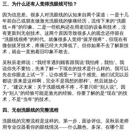
三、为什么还有人觉得洗眼线可怕？
因为信息差。很多人对洗眼线的认知来自两个渠道：一是十几
年前自己或朋友做激光洗眼线的惨痛经历，流传下来的“洗眼
线＝疼”的印象。二是一些机构还在用老旧的设备和技术，没
有更新到无创技术。这两个原因导致很多人的观念还停留在
“洗眼线很疼”的时代。就像很多人觉得“拔牙很疼”，但现在有
微创拔牙技术，疼痛已经大大降低了。但你如果不去了解新技
术，就会一直抱着旧印象不敢去。
吴秋辰老师说：“我经常遇到顾客跟我说‘我怕疼，我怕’。我
说你先不要怕，先来了解一下现在的技术是什么样的。我可以
先在你眼皮上试一下，让你感受一下这个感觉。她们试完以后
都说‘原来是这样啊，完全不是我想的那样’。然后就放心
了。”建议大家：关于洗眼线疼不疼，不要只听“别人说”。因
为“别人”的经验可能是激光的经验。你要了解的是“现在”的技
术，不是“当年”的技术。
四、无创洗眼线的完整流程
洗眼线的完整流程是这样的。第一步，面诊评估。吴秋辰老师
用专业仪器看你的眼线情况——什么颜色、多深、在哪个层