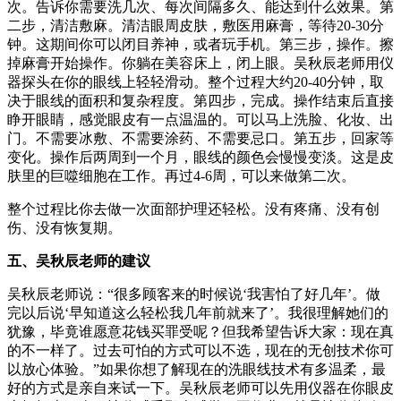
次。告诉你需要洗几次、每次间隔多久、能达到什么效果。第
二步，清洁敷麻。清洁眼周皮肤，敷医用麻膏，等待20-30分
钟。这期间你可以闭目养神，或者玩手机。第三步，操作。擦
掉麻膏开始操作。你躺在美容床上，闭上眼。吴秋辰老师用仪
器探头在你的眼线上轻轻滑动。整个过程大约20-40分钟，取
决于眼线的面积和复杂程度。第四步，完成。操作结束后直接
睁开眼睛，感觉眼皮有一点温温的。可以马上洗脸、化妆、出
门。不需要冰敷、不需要涂药、不需要忌口。第五步，回家等
变化。操作后两周到一个月，眼线的颜色会慢慢变淡。这是皮
肤里的巨噬细胞在工作。再过4-6周，可以来做第二次。
整个过程比你去做一次面部护理还轻松。没有疼痛、没有创
伤、没有恢复期。
五、吴秋辰老师的建议
吴秋辰老师说：“很多顾客来的时候说‘我害怕了好几年’。做
完以后说‘早知道这么轻松我几年前就来了’。我很理解她们的
犹豫，毕竟谁愿意花钱买罪受呢？但我希望告诉大家：现在真
的不一样了。过去可怕的方式可以不选，现在的无创技术你可
以放心体验。”如果你想了解现在的洗眼线技术有多温柔，最
好的方式是亲自来试一下。吴秋辰老师可以先用仪器在你眼皮