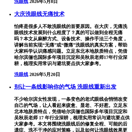
洗眼线
2026年5月8日
大庆洗眼线无痛技术
怕疼是很多人不敢洗眼线的首要原因。在大庆，无痛洗
眼线技术发展到什么程度了？真的可以做到全程无痛
吗？本文从麻醉方式、设备技术、操作手法三个角度，
讲解当前实现“无痛”或“微痛”洗眼线的真实方案，帮助
大家科学认识痛感问题。立足东北本地肤质特点，凭借
哈尔滨俪也国际多年项目沉淀和吴秋辰老师17年行业深
耕，梳理实用常识与避坑要点供大家参考。
洗眼线
2026年5月20日
别让一条线影响你的气场 洗眼线重新出发
不少哈尔滨女性发现，一条变色的老式眼线会悄悄改变
自己的气场，让人看起来疲惫、显老、不好惹。立足东
北本地肤质特点，凭借哈尔滨俪也国际多年项目沉淀和
吴秋辰老师 17 年行业深耕，梳理实用常识与避坑要点供
大家参考。本文将围绕洗眼线后的修复全程、可能的后
遗症、洗不干净的应对策略，以及如何让洗眼线效果更