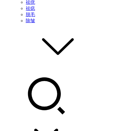
祛疣
祛痣
脱毛
除皱