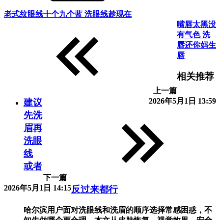
老式纹眼线十个九个蓝 洗眼线趁现在
嘴唇太黑没
有气色 洗
唇还你妈生
唇
相关推荐
上一篇
2026年5月1日 13:59
建议
先洗
眉再
洗眼
线
或者
下一篇
2026年5月1日 14:15
反过来都行
哈尔滨用户面对洗眼线和洗眉的顺序选择常感困惑，不