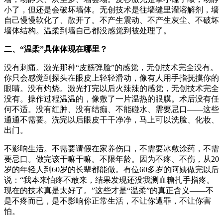
小了，但还是会破坏墙体。无创技术是往墙缝里灌溶解剂，墙
自己慢慢软化了、散开了。不产生震动、不产生灰尘、不破坏
墙体结构。温柔到墙自己都没感觉到被处理了。
二、“温柔”具体体现在哪里？
没有刺痛。激光那种“皮筋弹脸”的感觉，无创技术完全没有。
你只会感觉到探头在眼皮上轻轻滑动，像有人用手指抚摸你的
眼睛。没有灼烧。激光打完以后火辣辣的感觉，无创技术完全
没有。操作过程温温的，像敷了一片温热的眼膜。术后没有任
何不适。没有红肿、没有结痂、不能碰水、需要忌口——这些
通通不需要。洗完以后眼皮干干净净，马上可以洗脸、化妆、
出门。
不影响生活。不需要请假在家养伤口，不需要冰敷涂药，不需
要忌口。做完该干嘛干嘛。不限年龄。因为不疼、不伤，从20
岁的年轻人到60岁的长辈都能做。有位60多岁的阿姨做完以后
说：“我本来怕疼不敢来，结果发现还没我测血糖扎手指疼。
现在的技术真是太好了。”这些才是“温柔”的真正含义——不
是不疼而已，是不影响你正常生活，不让你遭罪，不让你害
怕。