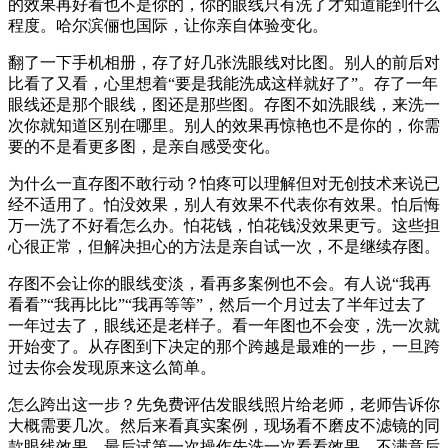
的效果再好看也不是你的，你的眼线只有洗了才知道能到什么
程度。哈尔滨俪也国际，让你亲自体验变化。
翻了一下手机相册，存了好几张洗眼线对比图。别人的前后对
比看了又看，心里想着“要是我能洗成这样就好了”。存了一年
眼线还是那个眼线，图还是那些图。存图不如洗眼线，来洗一
次你就知道区别在哪里。别人的效果再惊艳也不是你的，你需
要的不是看更多图，是亲自感受变化。
为什么一直存图不敢行动？怕疼可以理解但对无创技术来说已
经不适用了。怕没效果，别人有效果不代表你有效果。怕后悔
万一洗了不好看怎么办。怕花钱，怕花钱没效果更亏。这些担
心很正常，但解决担心的方法是亲自试一次，不是继续存图。
存图不会让你的眼线变淡，看再多案例也不会。有人说“我再
看看”“我再比比”“我再等等”，然后一个月过去了半年过去了
一年过去了，眼线还是老样子。看一年图也不会变，洗一次就
开始变了。从存图到下决定的那个跨越是最难的一步，一旦跨
过去你会发现原来这么简单。
怎么跨出这一步？先免费评估发眼线照片给老师，老师告诉你
大概需要几次。然后来看真实案例，现场看不磨皮不滤镜的同
款眼线效果。最后试第一次操作先洗一次看看效果，不满意后