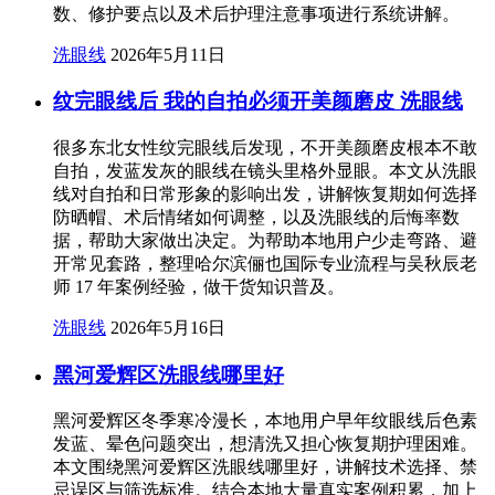
数、修护要点以及术后护理注意事项进行系统讲解。
洗眼线
2026年5月11日
纹完眼线后 我的自拍必须开美颜磨皮 洗眼线
很多东北女性纹完眼线后发现，不开美颜磨皮根本不敢
自拍，发蓝发灰的眼线在镜头里格外显眼。本文从洗眼
线对自拍和日常形象的影响出发，讲解恢复期如何选择
防晒帽、术后情绪如何调整，以及洗眼线的后悔率数
据，帮助大家做出决定。为帮助本地用户少走弯路、避
开常见套路，整理哈尔滨俪也国际专业流程与吴秋辰老
师 17 年案例经验，做干货知识普及。
洗眼线
2026年5月16日
黑河爱辉区洗眼线哪里好
黑河爱辉区冬季寒冷漫长，本地用户早年纹眼线后色素
发蓝、晕色问题突出，想清洗又担心恢复期护理困难。
本文围绕黑河爱辉区洗眼线哪里好，讲解技术选择、禁
忌误区与筛选标准。结合本地大量真实案例积累，加上