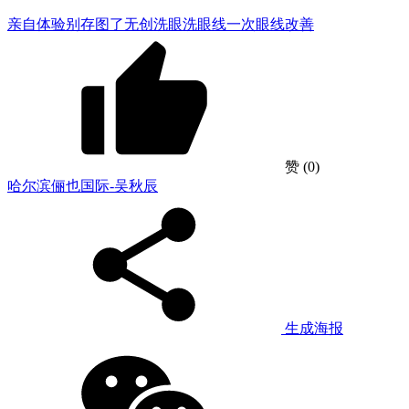
亲自体验
别存图了
无创洗眼
洗眼线一次
眼线改善
赞
(0)
哈尔滨俪也国际-吴秋辰
生成海报