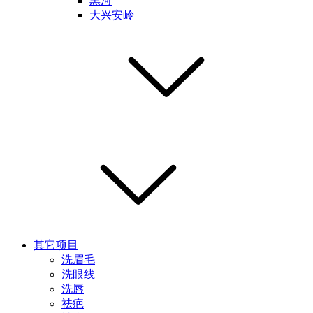
黑河
大兴安岭
其它项目
洗眉毛
洗眼线
洗唇
祛疤