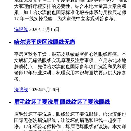
规律以及安全性三个角度解释8周间隔的科学依据，帮助
大家理解疗程安排的必要性。结合本地大量真实案例积
累，加上哈尔滨俪也国际标准化服务体系与吴秋辰老师
17 年一线实操经验，为大家做中立客观科普参考。
洗眼线
2026年5月15日
哈尔滨平房区洗眼线无痛
平房区秋冬干燥，眼部皮肤敏感者担心洗眼线疼痛。本
文解析无痛洗眼线实现原理及注意事项，立足东北本地
肤质特点，凭借哈尔滨俪也国际多年项目沉淀和吴秋辰
老师17年行业深耕，梳理实用常识与避坑要点供大家参
考。
洗眼线
2026年5月26日
眉毛纹坏了要洗眉 眼线纹坏了要洗眼线
眉毛纹坏了要洗眉，眼线纹坏了要洗眼线。哈尔滨俪也
国际无创洗眉洗眼线，让纹坏的眉毛和眼线一起变干
净。17年经验老师操作，坏眉毛坏眼线都该洗。本文详