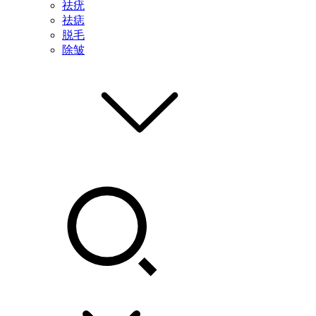
祛疣
祛痣
脱毛
除皱