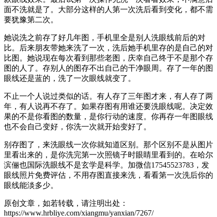
面不洗就是了。大部分这样的人第一次洗后看到变化，都不需
要犹豫第二次。
她说洗之前存了好几年图，手机里全是别人洗眼线前后的对
比。后来朋友带她来洗了一次，洗后她手机里存的是自己的对
比图。她说现在每次看到那些老图，庆幸自己终于不是那个存
图的人了。存别人的图存不出自己的干净眼周。存了一年的图
眼线还是蓝的，洗了一次眼线就变了。
不止一个人说过类似的话。有人存了三年图才来，有人存了两
年，有人说再不存了。如果存图有用谁还要洗眼线呢。决定效
果的不是你看图的数量，是你行动的速度。你再存一年图眼线
也不会自己变好，你洗一次就开始变好了。
别存图了，来洗眼线一次你就知道区别。那个区别不是从图片
里看出来的，是你洗完第一次照镜子时眼睛里看到的。在哈尔
滨俪也国际洗眼线不是玄学是科学。加微信17545523783，发
眼线照片免费评估，不用存图直接来洗，看看第一次洗后你的
眼线能淡多少。
原创文章，如若转载，请注明出处：
https://www.hrbliye.com/xiangmu/yanxian/7267/