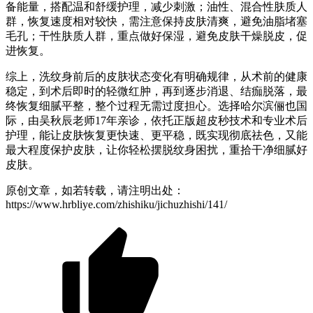
备能量，搭配温和舒缓护理，减少刺激；油性、混合性肤质人
群，恢复速度相对较快，需注意保持皮肤清爽，避免油脂堵塞
毛孔；干性肤质人群，重点做好保湿，避免皮肤干燥脱皮，促
进恢复。
综上，洗纹身前后的皮肤状态变化有明确规律，从术前的健康
稳定，到术后即时的轻微红肿，再到逐步消退、结痂脱落，最
终恢复细腻平整，整个过程无需过度担心。选择哈尔滨俪也国
际，由吴秋辰老师17年亲诊，依托正版超皮秒技术和专业术后
护理，能让皮肤恢复更快速、更平稳，既实现彻底祛色，又能
最大程度保护皮肤，让你轻松摆脱纹身困扰，重拾干净细腻好
皮肤。
原创文章，如若转载，请注明出处：
https://www.hrbliye.com/zhishiku/jichuzhishi/141/