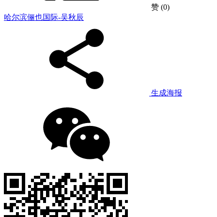
赞
(0)
哈尔滨俪也国际-吴秋辰
生成海报