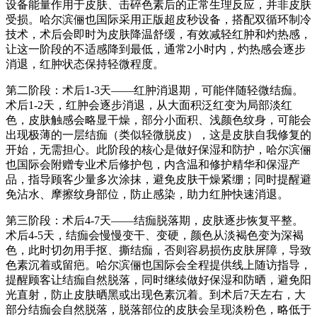
设备能量作用于皮肤、击碎色素后的正常生理反应，并非皮肤
受损。哈尔滨俪也国际采用正版超皮秒设备，搭配双循环制冷
技术，术后会即时为皮肤降温舒缓，有效减轻红肿和灼热感，
让这一阶段的不适感降到最低，通常2小时内，灼热感会逐步
消退，红肿状态保持轻微程度。
第二阶段：术后1-3天——红肿消退期，可能伴随轻微结痂。
术后1-2天，红肿会逐步消退，从大面积泛红变为局部淡红
色，皮肤触感会略显干燥，部分小面积、浅颜色纹身，可能会
出现极薄的一层结痂（类似轻微脱皮），这是皮肤自我修复的
开始，无需担心。此阶段的核心是做好保湿和防护，哈尔滨俪
也国际会附赠专业术后修护包，内含温和修护精华和保湿产
品，指导顾客少量多次涂抹，避免皮肤干燥紧绷；同时提醒避
免沾水、摩擦纹身部位，防止感染，助力红肿快速消退。
第三阶段：术后4-7天——结痂脱落期，皮肤逐步恢复平整。
术后4-5天，结痂会慢慢变干、变硬，颜色从淡褐色变为深褐
色，此时切勿用手抠、撕结痂，否则容易损伤皮肤屏障，导致
色素沉着或留疤。哈尔滨俪也国际会全程提供线上随访指导，
提醒顾客让结痂自然脱落，同时继续做好保湿和防晒，避免阳
光直射，防止皮肤晒黑或出现色素沉着。到术后7天左右，大
部分结痂会自然脱落，脱落部位的皮肤会呈现淡粉色，略低于