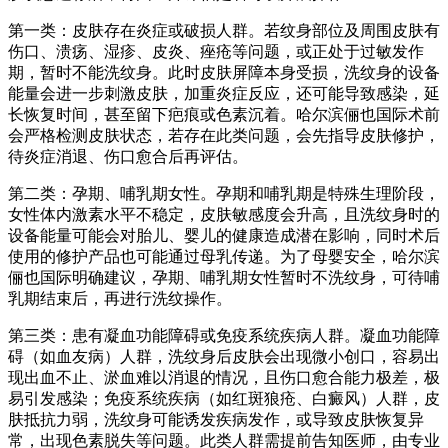
第一类：皮肤存在炎症或破损人群。若纹身部位及周围皮肤有
伤口、溃疡、湿疹、皮炎、痤疮等问题，或正处于过敏发作
期，暂时不能洗纹身。此时皮肤屏障本身受损，洗纹身的设备
能量会进一步刺激皮肤，加重炎症反应，还可能导致感染，延
长恢复时间，甚至留下疤痕或色素沉着。哈尔滨俪也国际术前
会严格检测皮肤状态，若存在此类问题，会先指导皮肤修护，
待炎症消退、伤口愈合后再评估。
第二类：孕期、哺乳期女性。孕期和哺乳期是特殊生理阶段，
女性体内激素水平不稳定，皮肤敏感度会升高，且洗纹身时的
设备能量可能会对胎儿、婴儿的健康造成潜在影响，同时术后
使用的修护产品也可能通过母乳传递。为了母婴安全，哈尔滨
俪也国际明确建议，孕期、哺乳期女性暂时不洗纹身，可待哺
乳期结束后，再进行洗纹操作。
第三类：患有凝血功能障碍或免疫系统疾病人群。凝血功能障
碍（如血友病）人群，洗纹身后皮肤会出现微小创口，容易出
现出血不止、淤血难以消退的情况，且伤口愈合能力极差，极
易引发感染；免疫系统疾病（如红斑狼疮、白癜风）人群，皮
肤抵抗力弱，洗纹身可能诱发疾病发作，或导致皮肤恢复异
常，出现色素脱失等问题。此类人群需提前告知医师，由专业