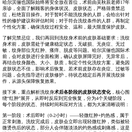
哈尔滨俪也国际始终将安全放在首位，术前由吴秋辰老师17年
亲诊，全面了解顾客的身体状况、皮肤状态，严格筛查禁忌
症，杜绝盲目操作。对于暂时不能洗纹身的人群，会给出针对
性的修护建议和评估时间；对于符合洗纹条件的人群，再制定
个性化方案，确保洗纹过程安全、温和，最大限度保护皮肤。
了解完禁忌症，我们再回到洗纹身术前的皮肤基础要求：洗纹
身术前，皮肤需处于健康稳定状态，无破损、无炎症、无过
敏，纹身部位无红肿、瘙痒、脱皮等问题。哈尔滨俪也国际术
前，会对皮肤进行全面检测，确认皮肤屏障完好、无异常后，
再结合纹身颜色、大小、肤质，制定个性化洗纹方案，避免因
皮肤状态不佳，影响术后恢复。若术前皮肤存在炎症、过敏等
问题，会先指导进行皮肤修护，待状态稳定后再开展洗纹操
作，从源头保障恢复效果。
接下来，重点解析洗纹身
术后各阶段的皮肤状态变化
，核心围
绕“红肿”展开，从即时反应到完全恢复，分为4个关键阶段，
每个阶段的状态、持续时间和应对方法，都为大家清晰说明：
第一阶段：术后即时（0-2小时）——轻微红肿+灼热感，属于
正常刺激。洗纹完成后，皮肤会立即出现轻微红肿，类似被轻
微烫伤后的状态，部分人会伴随淡淡的灼热感或刺痛感，这是