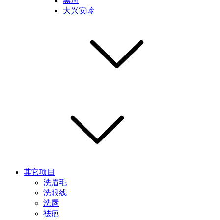
黑河
大兴安岭
其它项目
洗眉毛
洗眼线
洗唇
祛疤