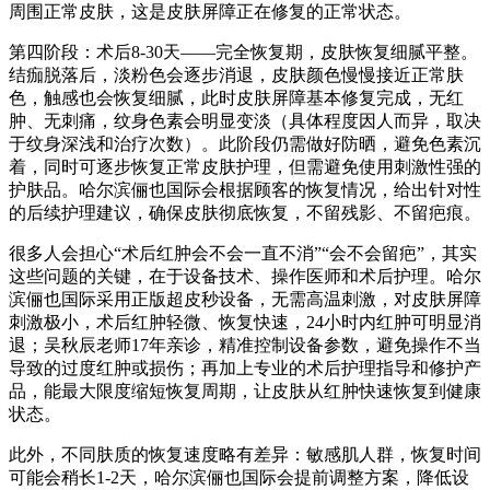
周围正常皮肤，这是皮肤屏障正在修复的正常状态。
第四阶段：术后8-30天——完全恢复期，皮肤恢复细腻平整。
结痂脱落后，淡粉色会逐步消退，皮肤颜色慢慢接近正常肤
色，触感也会恢复细腻，此时皮肤屏障基本修复完成，无红
肿、无刺痛，纹身色素会明显变淡（具体程度因人而异，取决
于纹身深浅和治疗次数）。此阶段仍需做好防晒，避免色素沉
着，同时可逐步恢复正常皮肤护理，但需避免使用刺激性强的
护肤品。哈尔滨俪也国际会根据顾客的恢复情况，给出针对性
的后续护理建议，确保皮肤彻底恢复，不留残影、不留疤痕。
很多人会担心“术后红肿会不会一直不消”“会不会留疤”，其实
这些问题的关键，在于设备技术、操作医师和术后护理。哈尔
滨俪也国际采用正版超皮秒设备，无需高温刺激，对皮肤屏障
刺激极小，术后红肿轻微、恢复快速，24小时内红肿可明显消
退；吴秋辰老师17年亲诊，精准控制设备参数，避免操作不当
导致的过度红肿或损伤；再加上专业的术后护理指导和修护产
品，能最大限度缩短恢复周期，让皮肤从红肿快速恢复到健康
状态。
此外，不同肤质的恢复速度略有差异：敏感肌人群，恢复时间
可能会稍长1-2天，哈尔滨俪也国际会提前调整方案，降低设