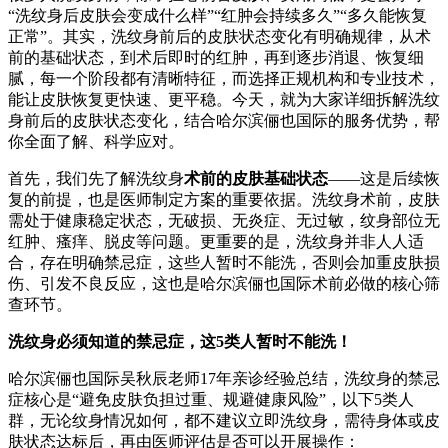
“洗纹身后皮肤会变成什么样”“红肿会持续多久”“多久能恢复
正常”。其实，洗纹身前后的皮肤状态变化有明确规律，从术
前的基础状态，到术后即时的红肿，再到逐步消退、恢复细
腻，每一个阶段都有清晰特征，而选择正规机构和专业技术，
能让皮肤恢复更快速、更平稳。今天，就为大家详细拆解洗纹
身前后的皮肤状态变化，结合哈尔滨俪也国际的服务优势，帮
你全面了解、科学应对。
首先，我们先了解洗纹身
术前的皮肤基础状态
——这是后续恢
复的前提，也是医师制定方案的重要依据。洗纹身术前，皮肤
需处于健康稳定状态，无破损、无炎症、无过敏，纹身部位无
红肿、瘙痒、脱皮等问题。更重要的是，洗纹身并非人人适
合，存在明确禁忌症，这些人暂时不能洗，否则会加重皮肤损
伤、引发不良反应，这也是哈尔滨俪也国际术前必做的核心筛
查环节。
洗纹身必须知道的禁忌症，这5类人暂时不能洗！
哈尔滨俪也国际吴秋辰老师17年亲诊经验总结，洗纹身的禁忌
症核心是“避免皮肤负担过重、规避健康风险”，以下5类人
群，无论纹身情况如何，都不建议立即洗纹身，需待身体或皮
肤状态达标后，再由医师评估是否可以开展操作：