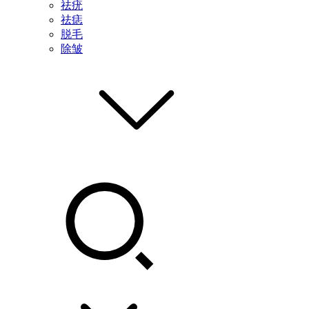
祛疣
祛痣
脱毛
除皱