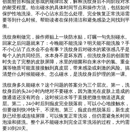
创面愈合和痂皮形成的规律出发，解释洗纹身后不同阶段对水
的耐受程度。给出碰水的具体时间节点和操作方法，包括如何
保护性地洗澡、不小心沾水后怎么处理、完全恢复正常洗浴需
要等到什么时候。帮助读者在保持清洁和避免感染之间找到平
衡。
洗纹身刚做完，操作师贴上一块防水贴，叮嘱一句先别碰水。
回家之后问题就来了：今晚能不能洗澡？明天能不能洗脸？手
不小心沾了点水会不会有事？洗纹身后对碰水的紧张感几乎是
每个人的共同经历。水本身不是坏东西，但洗纹身后的创面暂
时失去了完整的皮肤屏障，水里的细菌和自来水中的氯、重金
属等物质可能直接接触到真皮层，带来感染或刺激的风险。搞
清楚什么时候能碰水、怎么碰水，是洗纹身后护理的第一课。
洗纹身多久能碰水？这个问题的答案分为三个层次。第一，洗
纹身后的头24小时内绝对不要碰水，因为激光在皮肤上造成的
微通道还没有闭合，这时候沾水等于直接把微生物送进真皮
层。第二，24小时后到痂皮完全脱落前，可以小心地接触水，
但要做到快冲快干、不浸泡。第三，痂皮自然脱落后，新生皮
肤已经形成连续屏障，可以恢复正常洗浴，但仍需避免长时间
泡澡和搓洗。整个从不能碰水到完全正常洗浴的过程，大约需
要10到20天。