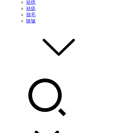
祛疣
祛痣
脱毛
除皱