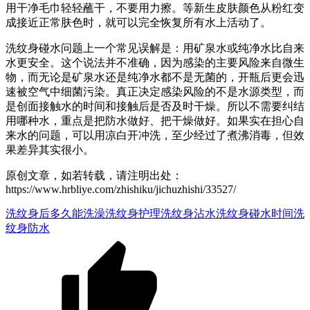
用干净毛巾轻轻蘸干，不要用力擦。等新生皮肤颜色从粉红变
成接近正常肤色时，就可以完全恢复所有水上活动了。
洗纹身碰水问题上一个常见误解是：用矿泉水或纯净水比自来
水更安全。这个说法并不准确，因为感染的主要风险来自微生
物，而无论是矿泉水还是纯净水都不是无菌的，开瓶后更会迅
速被空气中细菌污染。真正决定感染风险的不是水源类型，而
是创面接触水的时间和接触后是否及时干燥。所以不需要纠结
用哪种水，重点是把防水做好、把干燥做好。如果实在担心自
来水的问题，可以用凉白开冲洗，至少经过了煮沸消毒，但效
果差异其实很小。
原创文章，如若转载，请注明出处：
https://www.hrbliye.com/zhishiku/jichuzhishi/33527/
洗纹身后多久能洗澡
洗纹身护理
洗纹身沾水
洗纹身碰水时间
洗
纹身防水