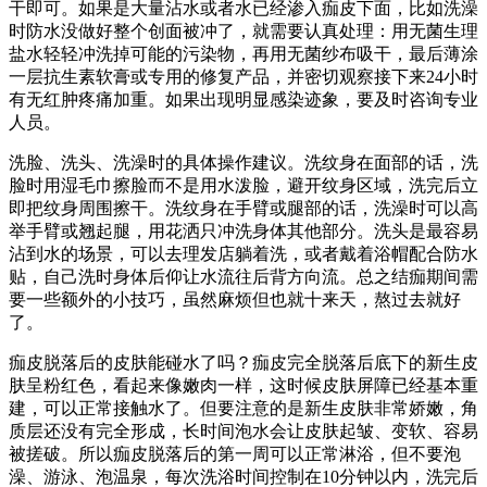
干即可。如果是大量沾水或者水已经渗入痂皮下面，比如洗澡
时防水没做好整个创面被冲了，就需要认真处理：用无菌生理
盐水轻轻冲洗掉可能的污染物，再用无菌纱布吸干，最后薄涂
一层抗生素软膏或专用的修复产品，并密切观察接下来24小时
有无红肿疼痛加重。如果出现明显感染迹象，要及时咨询专业
人员。
洗脸、洗头、洗澡时的具体操作建议。洗纹身在面部的话，洗
脸时用湿毛巾擦脸而不是用水泼脸，避开纹身区域，洗完后立
即把纹身周围擦干。洗纹身在手臂或腿部的话，洗澡时可以高
举手臂或翘起腿，用花洒只冲洗身体其他部分。洗头是最容易
沾到水的场景，可以去理发店躺着洗，或者戴着浴帽配合防水
贴，自己洗时身体后仰让水流往后背方向流。总之结痂期间需
要一些额外的小技巧，虽然麻烦但也就十来天，熬过去就好
了。
痂皮脱落后的皮肤能碰水了吗？痂皮完全脱落后底下的新生皮
肤呈粉红色，看起来像嫩肉一样，这时候皮肤屏障已经基本重
建，可以正常接触水了。但要注意的是新生皮肤非常娇嫩，角
质层还没有完全形成，长时间泡水会让皮肤起皱、变软、容易
被搓破。所以痂皮脱落后的第一周可以正常淋浴，但不要泡
澡、游泳、泡温泉，每次洗浴时间控制在10分钟以内，洗完后