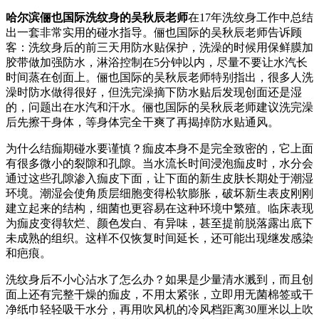
哈尔滨俪也国际洗纹身的吴秋辰老师
在17年洗纹身工作中总结
出一套非常实用的碰水指导。俪也国际的吴秋辰老师告诉顾
客：洗纹身后的前三天用防水贴保护，洗澡的时候用保鲜膜加
胶带做加强防水，淋浴控制在5分钟以内，尽量不要让水汽长
时间蒸在创面上。俪也国际的吴秋辰老师特别指出，很多人洗
澡时防水做得很好，但洗完澡摘下防水贴后发现创面还是湿
的，问题出在水汽和汗水。俪也国际的吴秋辰老师建议洗完澡
后先擦干身体，等身体完全干爽了再揭掉防水贴通风。
为什么结痂期碰水要谨慎？痂皮本身不是完全致密的，它上面
有很多微小的裂隙和孔隙。当水流长时间浸泡痂皮时，水分会
通过这些孔隙渗入痂皮下面，让下面的新生皮肤长期处于潮湿
环境。潮湿会使角质层细胞变得松软膨胀，破坏新生表皮刚刚
建立起来的结构，细菌也更容易在这种环境中繁殖。临床表现
为痂皮变得软烂、颜色发白、有异味，甚至提前脱落露出底下
未成熟的组织。这样不仅恢复时间延长，还可能出现继发感染
和疤痕。
洗纹身后不小心沾水了怎么办？如果是少量清水溅到，而且创
面上还有完整干燥的痂皮，不用太紧张，立即用无菌棉签或干
净纸巾轻轻吸干水分，再用吹风机的冷风档距离30厘米以上吹