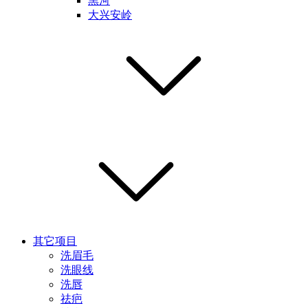
黑河
大兴安岭
其它项目
洗眉毛
洗眼线
洗唇
祛疤