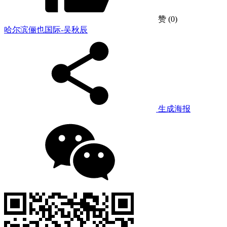
赞
(0)
哈尔滨俪也国际-吴秋辰
生成海报