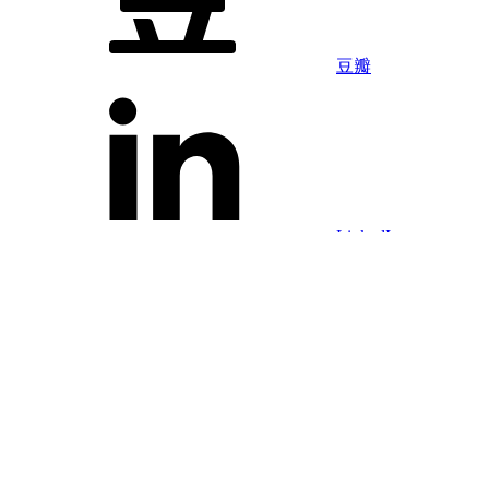
豆瓣
LinkedIn
Facebook