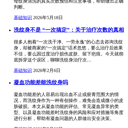
母纹身清洗的真实次数预估和注意事项，帮助做出正确
判断。
基础知识
2026年5月18日
洗纹身不是 “一次搞定”：关于治疗次数的真相
很多人抱着“一次洗干净、一劳永逸”的心态去咨询洗纹
身，却被商家的“一次搞定”话术忽悠，要么治疗后效果
不佳，要么因过度治疗损伤皮肤、留下疤痕。今天就彻
底拆穿这个误区，聊聊洗纹身治疗次…
基础知识
2026年2月6日
凝血功能差能洗纹身吗
凝血功能差的人容易出现出血不止或瘀青范围大的情
况，而洗纹身作为一种有创操作，难免会造成微小的皮
肤破损。本文从凝血功能的评估、常见凝血异常的类
型、以及凝血功能差时洗纹身的风险和应对措施等角度
进行分析，帮助有凝血问题的人群做出安全决策。