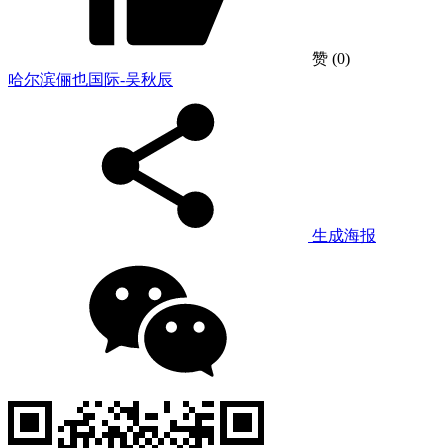
赞
(0)
哈尔滨俪也国际-吴秋辰
生成海报