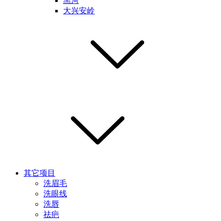
黑河
大兴安岭
其它项目
洗眉毛
洗眼线
洗唇
祛疤