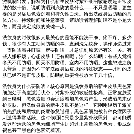
激机制出发，解释为什么新生皮肤对紫外线的敏感度是正常皮
肤的数十倍。说明防晒到底防的是什么——不只是晒黑，更主
要的是炎症后色素沉着和持久性白斑。给出洗纹身后防晒的具
体方法、持续时间和注意事项，帮助读者理解防晒不是小题大
做，而是决定成败的关键一步。
洗纹身的时候很多人最关心的是能不能洗干净、疼不疼、多少
钱，很少有人主动问防晒的事。直到洗完纹身，操作师递过来
一支防晒霜并叮嘱一定要防晒，才意识到原来还有这一关。有
些人嫌麻烦，心想皮肤上还有痂呢，涂什么防晒；有些人觉得
冬天不用防晒、阴天不用防晒、室内不用防晒。这些想法之所
以普遍，是因为不了解洗纹身后皮肤的特殊状态——此时的皮
肤已经不是正常皮肤，防晒的重要性被放大了几十倍。
洗纹身为什么要防晒？核心原因是洗纹身后的新生皮肤黑色素
细胞处于高度激活状态，对紫外线的敏感性极高。正常皮肤受
到日晒时，黑色素细胞会适度增加黑色素产生，形成晒黑来保
护皮肤。但洗纹身后的新生皮肤不是这样，它刚刚经历了激光
的热损伤和后续的炎症修复过程，黑色素细胞被各种炎症因子
刺激得异常活跃。这时候哪怕只是少量紫外线照射，都可能诱
发这些活跃的黑色素细胞产生远超过正常量的黑色素，形成深
褐色甚至黑色的色素沉着斑。