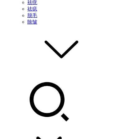
祛疣
祛痣
脱毛
除皱