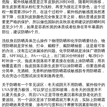
危险，紫外线敏感度是正常皮肤的20到30倍。随着时间推移，
新生皮肤逐渐从粉红变为浅粉、再变为接近正常肤色，这个过
程一般需要2到4个月。在这个过程中，紫外线的敏感度虽然逐
渐下降，但直到皮肤颜色完全恢复正常之前，都比普通皮肤需
要更严格的保护。所以俪也国际的吴秋辰老师建议的防晒时间
是至少3个月，如果是容易长斑的体质或者纹身在常年暴露的
部位，建议防晒6个月。
洗纹身后防晒具体怎么操作？物理防晒和化学防晒要结合。物
理防晒就是穿长袖、打伞、戴帽子、戴防晒袖套，这是最可靠
的办法，没有忘记涂漏涂的问题。化学防晒就是涂抹广谱防晒
霜，SPF30以上、PA+++以上，出门前20分钟涂好，每2到3小
时补涂一次。痂皮未脱落前不要直接在创面上涂防晒霜，用衣
物覆盖遮挡；痂皮脱落后新生皮肤可以涂防晒霜，但要选择成
分简单、无酒精、无香料的物理防晒霜或敏感肌专用防晒霜，
先在旁边小范围试涂没有刺激再使用。
关于防晒有一个常见误区：冬天或阴天不用防晒。紫外线中的
UVA穿透力极强，可以穿过云层和玻璃，在冬天的强度并不
比夏天低多少。而且UVA正是导致色素沉着和皮肤老化的主
要波段。另一个误区是涂了防晒霜就万事大吉，实际上防晒霜
的防晒效果受用量、涂布均匀度和出汗摩擦等因素影响很大，