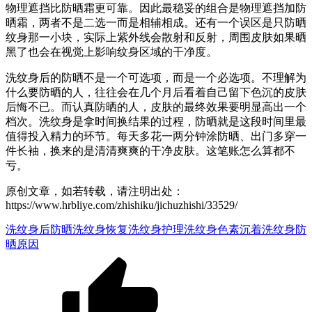
物理遮挡比防晒霜更可靠。因此最稳妥的组合是物理遮挡加防
晒霜，两者不是二选一而是相辅相成。还有一个误区是只防晒
纹身那一小块，实际上紫外线会散射和反射，周围皮肤如果晒
黑了也会在视觉上影响纹身区域的干净度。
洗纹身后的防晒不是一个可选项，而是一个必选项。不理解为
什么要防晒的人，往往会在几个月后看着自己留下色沉的皮肤
后悔不已。而认真防晒的人，皮肤的最终效果要明显高出一个
档次。洗纹身是拿时间换结果的过程，防晒就是这段时间里最
值得投入精力的环节。每天多花一两分钟涂防晒、出门多穿一
件长袖，换来的是清清爽爽的干净皮肤。这笔账怎么算都不
亏。
原创文章，如若转载，请注明出处：
https://www.hrbliye.com/zhishiku/jichuzhishi/33529/
洗纹身后防晒
洗纹身恢复
洗纹身护理
洗纹身色素沉着
洗纹身防
晒原因