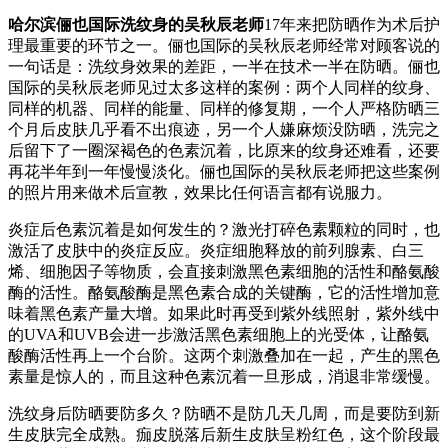
哈尔滨俪也国际洗纹身的吴秋辰老师
17年来把防晒作为术后护
理最重要的环节之一。俪也国际的吴秋辰老师经常对顾客说的
一句话是：洗纹身效果的差距，一半在技术一半在防晒。俪也
国际的吴秋辰老师见过太多这样的案例：两个人同样的纹身、
同样的机器、同样的能量、同样的修复期，一个人严格防晒三
个月后皮肤几乎看不出痕迹，另一个人嫌麻烦没防晒，洗完之
后留下了一圈深褐色的色素沉着，比原来的纹身还难看，还要
再花半年到一年慢慢淡化。俪也国际的吴秋辰老师把这些案例
的照片用来做术后宣教，效果比任何语言都有说服力。
炎症后色素沉着是如何发生的？激光打碎色素颗粒的同时，也
激活了皮肤中的炎症反应。炎症细胞释放的前列腺素、白三
烯、细胞因子等物质，会直接刺激黑色素细胞的活性和酪氨酸
酶的活性。酪氨酸酶是黑色素合成的关键酶，它的活性增加意
味着黑色素产量大增。如果此时再受到紫外线照射，紫外线中
的UVA和UVB会进一步激活黑色素细胞上的光受体，让酪氨
酸酶活性再上一个台阶。这两个刺激叠加在一起，产生的黑色
素量是惊人的，而且这种色素沉着一旦形成，消退非常缓慢。
洗纹身后防晒要防多久？防晒不是防几天几周，而是要防到新
生皮肤完全成熟。痂皮脱落后新生皮肤呈粉红色，这个阶段最