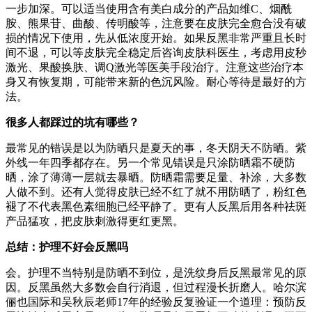
一步加深。可以适当使用含有美白成分的产品如维C、烟酰
胺、熊果苷、曲酸、传明酸等，注意要在皮肤完全愈合没有破
损的情况下使用，先从低浓度开始。如果反黑非常严重且长时
间不退，可以等皮肤完全稳定后咨询皮肤科医生，考虑用皮秒
激光、果酸换肤、调Q激光等医美手段治疗。注意这些治疗本
身又有恢复期，可能带来新的色沉风险。耐心等待是最好的方
法。
很多人都踩过的坑有哪些？
最常见的错误是以为防晒只是夏天的事，冬天阴天不防晒。紫
外线一年四季都存在。另一个常见错误是只涂防晒霜不硬防
晒，涂了薄薄一层就去暴晒。防晒霜需要足量、补涂，大多数
人做不到。还有人觉得皮肤已经不红了就不用防晒了，粉红色
褪了不代表黑色素细胞已经平静了。更有人反黑后用各种祛斑
产品猛攻，把皮肤刺激得更红更黑。
总结：护理不好会反黑吗
会。护理不当特别是防晒不到位，是洗纹身后反黑最常见的原
因。反黑虽然大多数会自行消退，但过程漫长折磨人。哈尔滨
俪也国际和吴秋辰老师17年的经验反复验证一个道理：预防反