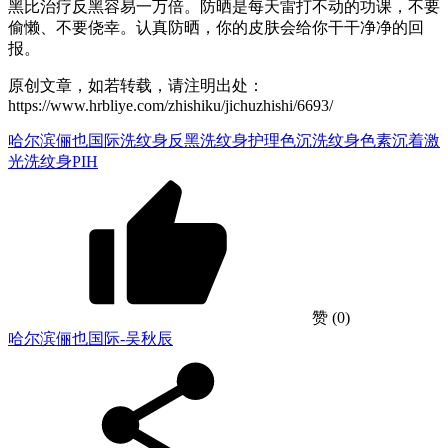
黑比治疗反黑容易一万倍。防晒是每天雷打不动的功课，不要
偷懒、不要侥幸。认真防晒，你的皮肤会给你干干净净的回
报。
原创文章，如若转载，请注明出处：
https://www.hrbliye.com/zhishiku/jichuzhishi/6693/
哈尔滨俪也国际
洗纹身反黑
洗纹身护理色沉
洗纹身色素沉着
激
光洗纹身PIH
赞
(0)
哈尔滨俪也国际-吴秋辰