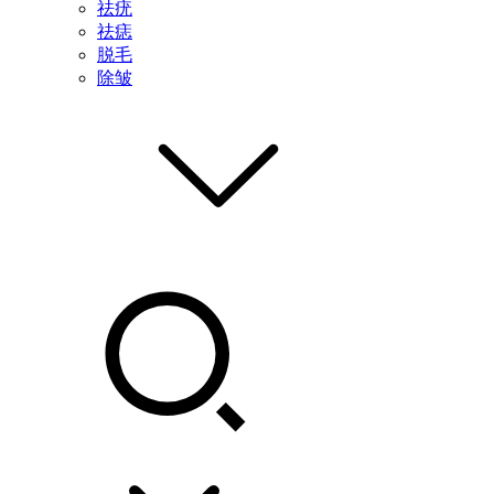
祛疣
祛痣
脱毛
除皱