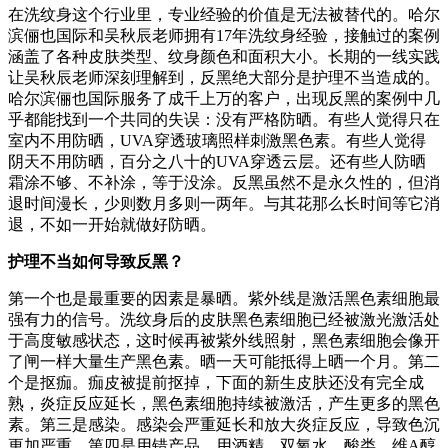
在洗纹身这个行业里，专业经验的价值是无法被替代的。哈尔
滨俪也国际和吴秋辰老师拥有17年洗纹身经验，接触过的案例
涵盖了各种皮肤类型、纹身颜色和面积大小。长期的一线实践
让吴秋辰老师深刻理解到，反黑绝大部分是护理不当造成的。
哈尔滨俪也国际服务了成千上万的客户，出现反黑的案例中几
乎都能找到一个共同的失误：没有严格防晒。有些人觉得只在
室内不用防晒，UVA穿透玻璃照样刺激黑色素。有些人觉得
阴天不用防晒，百分之八十的UVA穿透云层。还有些人防晒
霜涂不够、不补涂，等于没涂。反黑虽然不是永久性的，但消
退时间漫长，少则数月多则一两年。与其花那么长时间等它消
退，不如一开始就做好防晒。
护理不当如何导致反黑？
第一个也是最重要的因素是暴晒。紫外线是激活黑色素细胞最
强有力的信号。洗纹身后的皮肤黑色素细胞已经被激光激活处
于高度敏感状态，这时候再被紫外线照射，黑色素细胞会像开
了闸一样大量生产黑色素。晒一天可能抵得上晒一个月。第二
个是抠痂。痂皮被提前抠掉，下面的新生皮肤还没有完全成
熟，炎症反应延长，黑色素细胞持续被激活，产生更多的黑色
素。第三是感染。感染会严重延长和放大炎症反应，导致色沉
更加严重。第四是用错产品。用酒精、双氧水、酸类、维A醇