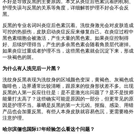
不好是导致反黑的主要原因。本文从炎症后色素沉着的机制、
护理失误与反黑的关系等角度，详细解答护理不好会不会反
黑。
反黑的专业名词叫炎症后色素沉着。洗纹身激光会对皮肤造成
可控的热损伤，皮肤启动炎症反应来修复自己。在炎症过程中
黑色素细胞会被激活，产生大量的黑色素。如果炎症控制得
好、后续护理得当，产生的多余黑色素会随着角质层代谢掉。
如果炎症过重或者护理不当，这些黑色素就会沉淀下来，形成
一块褐色的斑。
为什么有人洗完后一片黑？
洗纹身反黑表现为洗纹身的区域颜色变深，黄褐色、灰褐色或
咖啡色，边界通常比较清晰，跟原来的纹身形状差不多。出现
反黑的人第一反应往往是：是不是激光出问题了？是不是技师
能量打太高了？这些确实可能是原因的一部分，但更常见的原
因是护理不当。暴晒是反黑的第一大元凶。抠痂、感染、用错
产品也会加重反黑。有些人本身皮肤就容易色沉，更需要格外
注意护理。
哈尔滨俪也国际17年经验怎么看这个问题？