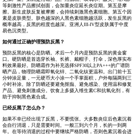
等刺激性产品擦拭创面，会加重炎症延长炎症期。第五是摩
擦。新生皮肤反复被摩擦，会持续刺激黑色素细胞。第五个因
素是皮肤类型。肤色越深的人黑色素细胞越活跃，发生反黑的
概率越高，反黑的程度也越深。亚洲人III-IV型皮肤属于中度
易色沉类型。
如何通过正确护理预防反黑？
预防反黑的核心是防晒。术后一个月内是预防反黑的黄金窗
口。硬防晒是首选穿长袖、长裤、戴帽子、打伞，深色厚实布
料效果最好。防晒霜作为补充选择SPF30以上PA+++的广谱防
晒产品，物理防晒霜即氧化锌、二氧化钛更温和。出门前十五
分钟涂足量，一元硬币大小涂一个手掌面积，户外每隔两到三
小时补涂。除了防晒还要避免抠痂、避免感染、使用温和修复
产品、避免刺激成分。饮食上多摄入维生素C和抗氧化剂，有
助于抑制黑色素合成。
已经反黑了怎么办？
如果不幸已经出现了反黑，不要慌张。大多数炎症后色素沉着
会自行消退，只是需要时间。一般三到六个月，长的一到两
年。在等待消退的过程中要继续严格防晒，否则色素沉着会进