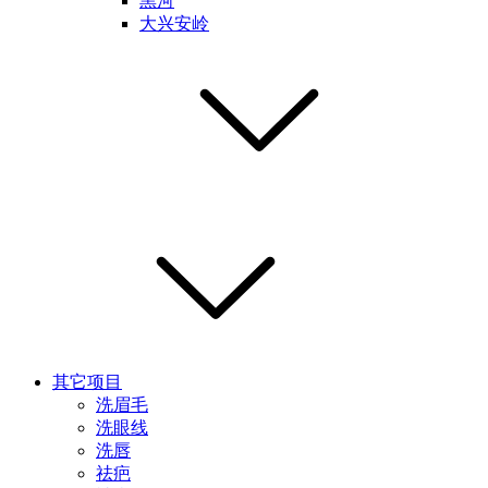
黑河
大兴安岭
其它项目
洗眉毛
洗眼线
洗唇
祛疤