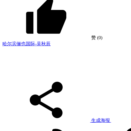
赞
(0)
哈尔滨俪也国际-吴秋辰
生成海报