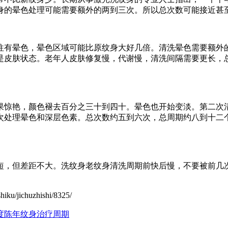
身的晕色处理可能需要额外的两到三次。所以总次数可能接近甚
往有晕色，晕色区域可能比原纹身大好几倍。清洗晕色需要额外
是皮肤状态。老年人皮肤修复慢，代谢慢，清洗间隔需要更长，
果惊艳，颜色褪去百分之三十到四十。晕色也开始变淡。第二次
次处理晕色和深层色素。总次数约五到六次，总周期约八到十二
短，但差距不大。洗纹身老纹身清洗周期前快后慢，不要被前几
jichuzhishi/8325/
度
陈年纹身治疗周期