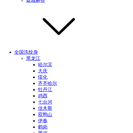
疑难解答
全国洗纹身
黑龙江
哈尔滨
大庆
绥化
齐齐哈尔
牡丹江
鸡西
七台河
佳木斯
双鸭山
伊春
鹤岗