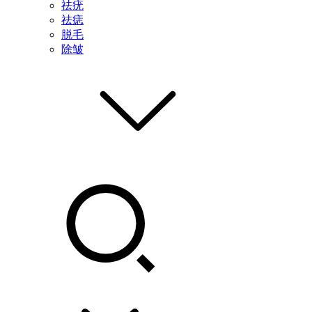
祛疣
祛痣
脱毛
除皱