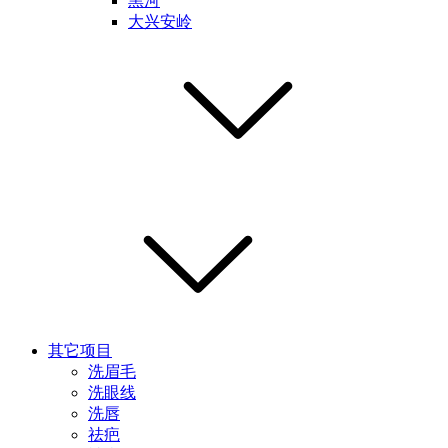
黑河
大兴安岭
其它项目
洗眉毛
洗眼线
洗唇
祛疤