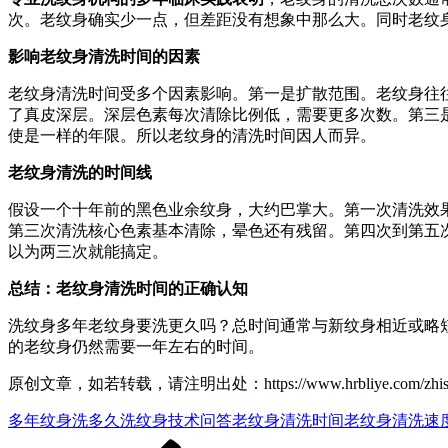
次。老纹身确实少一点，但差距没有想象中那么大。同时老纹
影响老纹身清洗时间的因素
老纹身清洗时间受多个因素影响。第一是扩散范围。老纹身往
了真皮深层。深层色素每次清除比例低，需要更多次数。第三
使是一样的年限。所以老纹身的清洗时间因人而异。
老纹身清洗的时间线
假设一个十年前的黑色业余纹身，大约巴掌大。第一次清洗效
第三次清洗核心色素基本清除，晕色还有残留。第四次到第五
以为两三次就能搞定。
总结：老纹身清洗时间的正确认知
洗纹身多年老纹身要洗更久吗？总时间通常与新纹身相近或略
的老纹身仍然需要一年左右的时间。
原创文章，如若转载，请注明出处：https://www.hrbliye.com/zhishiku/
多年纹身洗多久
洗纹身技术问答
老纹身清洗时间
老纹身清洗速