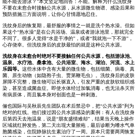
能不能去游泳？”本文坚定地回答：不能。解释为什么洗纹身
不要在未愈合时接触公共水源，从水源微生物谱、感染后果和
预防措施三方面说明，让你心甘情愿地忍住。
洗纹身后的恢复期，最舒服的事情之一就是洗个热水澡。但如
果这个“热水澡”是在公共浴场、温泉或者游泳池里，那就完全
不同了。很多人觉得“水是干净的”，或者“我就泡一下不游”，
心存侥幸。但洗纹身后的皮肤最怕的就是这种公共水源。
洗纹身在未愈合时绝对不要接触任何公共水源，包括游泳池、
温泉、水疗池、桑拿池、公共浴室、海水、湖泊、河流、水上
乐园等。
这些水体中含有大量的微生物，包括细菌、病毒、真
菌、原生动物（如隐孢子虫、贾第鞭毛虫）。洗纹身后的皮肤
屏障不完整，微生物可以长驱直入，引发严重的皮肤软组织感
染，甚至造成菌血症。即使水体经过加氯消毒，也无法杀灭所
有病原体，而且氯本身对创面也是一种刺激。
俪也国际与吴秋辰先生团队在术后禁忌中，把“公共水源”列为
绝对的红线。他们接过因公共水源感染的案例：有人在洗纹身
后第四天去泡温泉，说是“朋友盛情难却”，结果当天晚上操作
区域就红肿发热，第二天出现大量脓疱，最后诊断为嗜水气单
胞菌感染，住院静脉抗生素治疗了一周。原本只需要两周恢复