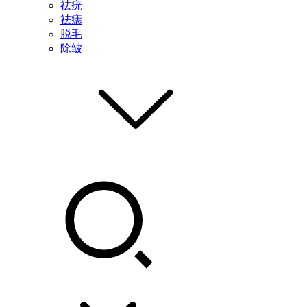
祛疣
祛痣
脱毛
除皱