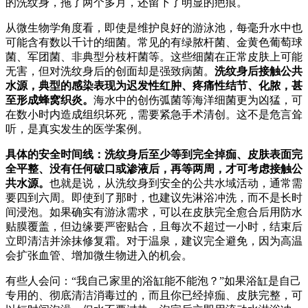
的洗纹身，拖了两个多月，还留下了明显的疤痕。
从微生物学角度看，即使是维护良好的游泳池，每毫升水中也
可能含有数以千计的细菌。常见的有绿脓杆菌、金黄色葡萄球
菌、军团菌、非典型分枝杆菌等。这些细菌在正常皮肤上可能
无害，但对洗纹身后的创面却是强致病菌。
洗纹身后接触公共
水源，典型的感染表现为迟发性红肿、疼痛性结节、化脓，甚
至形成蜂窝织炎。
海水中的创伤弧菌等海洋细菌更为凶猛，可
在数小时内造成组织坏死，需要紧急手术清创。这不是危言耸
听，是真实发生的医学案例。
具体的安全时间线：洗纹身后至少等到完全掉痂、皮肤表面完
全平整、没有任何破口或渗液后，再等两周，才可考虑接触公
共水源。
也就是说，从洗纹身到安全的公共水域活动，通常需
要四到六周。即使到了那时，也建议先淋浴冲洗，而不是长时
间浸泡。如果确实有游泳需求，可以在皮肤完全愈合后用防水
贴膜覆盖，但边缘要严密贴合，且每次不超过一小时，结束后
立即清洁并涂抹修复霜。对于温泉，建议完全避免，因为高温
会扩张血管、增加微生物进入的机会。
有些人会问：“我自己家里的浴缸能不能泡？”如果浴缸是自己
专用的、彻底清洁消毒过的，而且你已经掉痂、皮肤完整，可