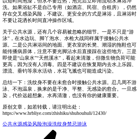
以短时间泡澡，但水不要过热，泡完后立即用流动水淋浴冲
洗。如果浴缸不是自己专用（如酒店、民宿、合租房），仍然
存在交叉感染风险，不建议。更安全的方式是淋浴，且淋浴时
不要让花洒长时间直冲操作区域。
关于公共水源，还有几个容易被忽略的细节。一是不只是“游
泳”，在水边玩、脚丫泡水、水枪大战同样属于接触公共水
源。二是公共淋浴间的地面、更衣室的长凳、潮湿的拖鞋也可
能传播病原体，注意不要光脚沾水后直接踩在这些地方。三是
即使是“山泉水”“天然溪水”，看起来清澈，但微生物负荷可能
更高，因为没有人消毒。四是不建议在恢复期内去水上乐园、
漂流、垂钓等亲水活动，水花飞溅也可能造成污染。
总结一下：洗纹身不要在未愈合时接触公共水源。忍几周不游
泳、不泡温泉，换来的是干净、平整、无感染的愈合。一旦感
染，代价远超想象。水再清澈，也没有你的健康重要。
原创文章，如若转载，请注明出处：
https://www.hrbliye.com/zhishiku/shuhouhuli/12430/
公共水源
感染风险
泡澡
洗纹身禁忌
游泳