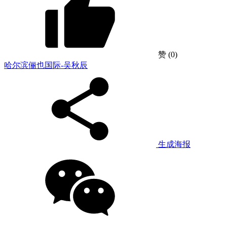
赞
(0)
哈尔滨俪也国际-吴秋辰
生成海报