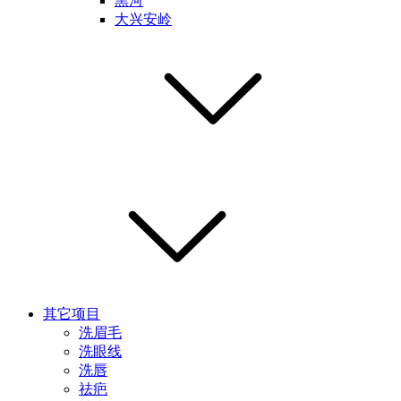
黑河
大兴安岭
其它项目
洗眉毛
洗眼线
洗唇
祛疤