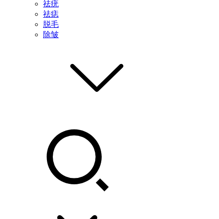
祛疣
祛痣
脱毛
除皱