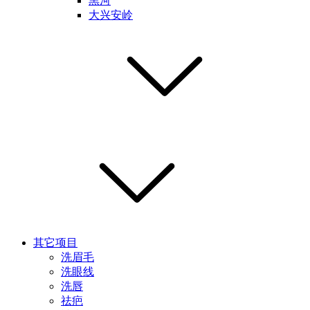
黑河
大兴安岭
其它项目
洗眉毛
洗眼线
洗唇
祛疤