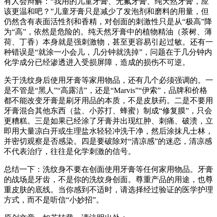
有人会辩解：“我用的儿童牙膏、无氟牙膏、纯天然牙膏，应
该更温和吧？”儿童牙膏只是减少了发泡剂和磨料的用量，但
仍然含有表面活性剂和香精，对创面的刺激性只是从“极高”降
为“高”，依然是危险的。纯天然牙膏中的植物精油（茶树、薄
荷、丁香）本身就是强刺激物，甚至更容易引起过敏。还有一
种错误是“就涂一小会儿，几分钟就洗掉”，问题在于几分钟内
化学成分已经渗透进入受损屏障，造成的损伤不可逆。
关于洗纹身后使用牙膏等家用物品，还有几个必须强调的。一
是不管是“黑人”“高露洁”，还是“Marvis”“伊索”，品牌和价格
都不能改变牙膏是刷牙用品的本质，不是皮肤药。二是不要用
牙膏混合其他东西（盐、小苏打、蜂蜜）制成“修复膜”，只会
更糟糕。三是如果已经涂了牙膏并出现红肿、刺痛、破溃，立
即用大量凉白开或生理盐水轻轻冲洗干净，然后涂抹凡士林，
并密切观察是否感染。四是要破除对“清凉感”的迷恋，清凉感
不代表治疗，往往是化学刺激的信号。
总结一下：洗纹身不要在创面使用牙膏等任何家用物品。牙膏
的战场是牙齿，不是你的洗纹身创面。尊重产品的用途，也尊
重皮肤的底线。当你感到不适时，请选择经过验证的医学护理
方式，而不是听信“小妙招”。