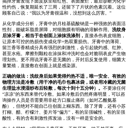
揭掉牙膏发现下面皮肤呈暗红色、表面糜烂，最后诊断为化学
性灼伤，恢复期延长了三周，还留下了片状的色素沉着。这位
顾客自己说：“我以为牙膏很温和，没想到这么厉害。”
从化学成分分析，牙膏中的月桂基硫酸钠是一种强效的表面活
性剂，能破坏脂质屏障，对细胞膜有明确的溶解作用。
洗纹身
后涂牙膏，相当于在创面上涂抹洗涤剂，
直接杀伤表皮细胞，
让原本可控的热损伤变成化学+热双重损伤。牙膏中的薄荷、
留兰香等香精成分具有强烈的刺激性，会引起烧灼感、红肿、
甚至水疱。摩擦剂颗粒在涂抹和冲洗时也会对脆弱表皮产生物
理划伤。更不用说牙膏不是无菌的，开封后反复使用，细菌大
量繁殖，直接敷在创面上就是感染源。
正确的做法：洗纹身后如果觉得灼热不适，唯一安全、有效的
物理方法是冷敷（用干净的毛巾包裹冰袋，或者用冷藏的无菌
生理盐水浸湿纱布后轻敷，每次十到十五分钟）。
不要涂任何
“凉凉”的东西来替代冷敷。如果冷敷后仍然疼痛明显，可以咨
询操作人员是否需要用非处方口服止痛药（如对乙酰氨基
酚），但绝对不能自己往创面上糊东西。除了牙膏，还有小苏
打糊、醋、柠檬汁、姜片等“偏方”，有的呈强碱性，有的呈强
酸性，有的含有刺激性挥发油，没有一样是安全的。