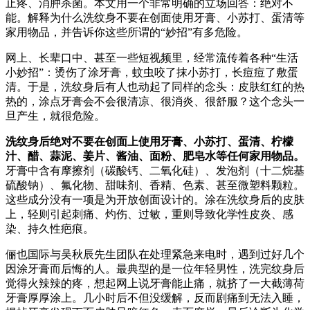
止疼、消肿杀菌。本文用一个非常明确的立场回答：绝对不
能。解释为什么洗纹身不要在创面使用牙膏、小苏打、蛋清等
家用物品，并告诉你这些所谓的“妙招”有多危险。
网上、长辈口中、甚至一些短视频里，经常流传着各种“生活
小妙招”：烫伤了涂牙膏，蚊虫咬了抹小苏打，长痘痘了敷蛋
清。于是，洗纹身后有人也动起了同样的念头：皮肤红红的热
热的，涂点牙膏会不会很清凉、很消炎、很舒服？这个念头一
旦产生，就很危险。
洗纹身后绝对不要在创面上使用牙膏、小苏打、蛋清、柠檬
汁、醋、蒜泥、姜片、酱油、面粉、肥皂水等任何家用物品。
牙膏中含有摩擦剂（碳酸钙、二氧化硅）、发泡剂（十二烷基
硫酸钠）、氟化物、甜味剂、香精、色素、甚至微塑料颗粒。
这些成分没有一项是为开放创面设计的。涂在洗纹身后的皮肤
上，轻则引起刺痛、灼伤、过敏，重则导致化学性皮炎、感
染、持久性疤痕。
俪也国际与吴秋辰先生团队在处理紧急来电时，遇到过好几个
因涂牙膏而后悔的人。最典型的是一位年轻男性，洗完纹身后
觉得火辣辣的疼，想起网上说牙膏能止痛，就挤了一大截薄荷
牙膏厚厚涂上。几小时后不但没缓解，反而剧痛到无法入睡，