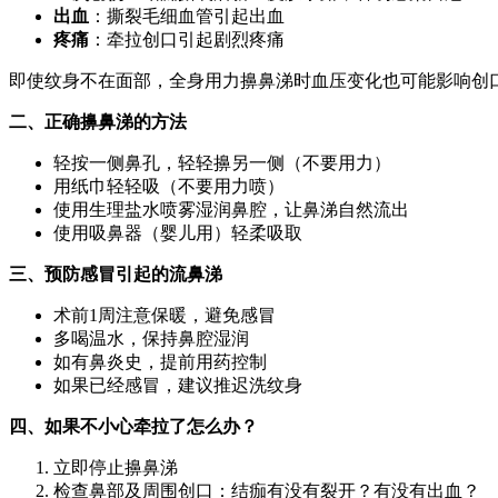
出血
：撕裂毛细血管引起出血
疼痛
：牵拉创口引起剧烈疼痛
即使纹身不在面部，全身用力擤鼻涕时血压变化也可能影响创
二、正确擤鼻涕的方法
轻按一侧鼻孔，轻轻擤另一侧（不要用力）
用纸巾轻轻吸（不要用力喷）
使用生理盐水喷雾湿润鼻腔，让鼻涕自然流出
使用吸鼻器（婴儿用）轻柔吸取
三、预防感冒引起的流鼻涕
术前1周注意保暖，避免感冒
多喝温水，保持鼻腔湿润
如有鼻炎史，提前用药控制
如果已经感冒，建议推迟洗纹身
四、如果不小心牵拉了怎么办？
立即停止擤鼻涕
检查鼻部及周围创口：结痂有没有裂开？有没有出血？