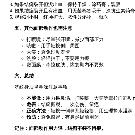
如果结痂裂开但没出血：保持干燥，涂药膏，观察
如果结痂裂开且有出血：用无菌棉签吸干，涂抗生素药膏
观察24小时：红肿扩大、脓性分泌物 → 就医
五、其他面部动作也需注意
打喷嚏：尽量张开嘴，减少面部压力
咳嗽：用手轻按创口周围
大笑：避免过度表情
洗脸：轻轻拍干，不要用力擦
敷面膜：牵拉皮肤，恢复期内不要敷
六、总结
洗纹身后擤鼻涕注意事项：
不能做
：用力擤鼻涕、打喷嚏、大笑等牵拉面部动
危害
：结痂撕裂、二次创伤、留疤
正确方法
：轻按一侧鼻孔轻轻擤、用生理盐水湿润
预防
：避免感冒，有鼻炎提前用药
记住：
面部动作用力轻，结痂不裂不留痕。