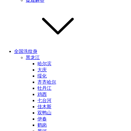
疑难解答
全国洗纹身
黑龙江
哈尔滨
大庆
绥化
齐齐哈尔
牡丹江
鸡西
七台河
佳木斯
双鸭山
伊春
鹤岗