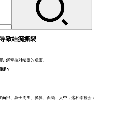
拉导致结痂撕裂
细讲解牵拉对结痂的危害。
围呢？
在面部、鼻子周围、鼻翼、面颊、人中，这种牵拉会：