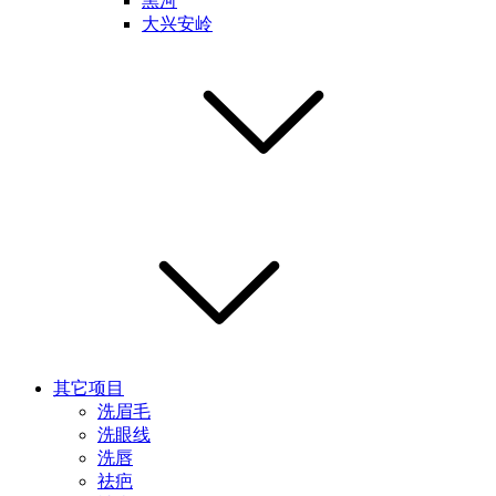
黑河
大兴安岭
其它项目
洗眉毛
洗眼线
洗唇
祛疤