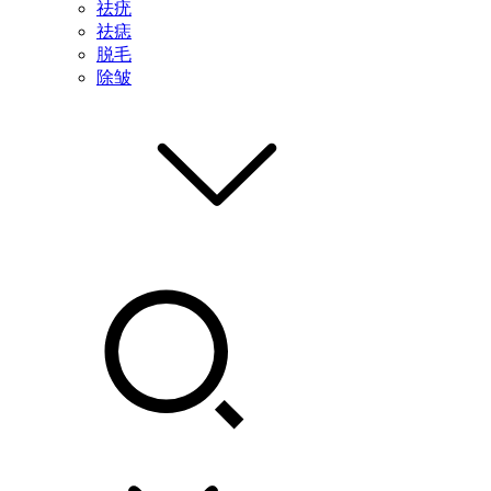
祛疣
祛痣
脱毛
除皱