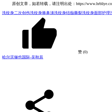
原创文章，如若转载，请注明出处：https://www.hrbliye.com/zhis
洗纹身二次创伤
洗纹身擤鼻涕
洗纹身结痂撕裂
洗纹身面部护理
赞
(0)
哈尔滨俪也国际-吴秋辰