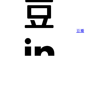
豆瓣
LinkedIn
Facebook