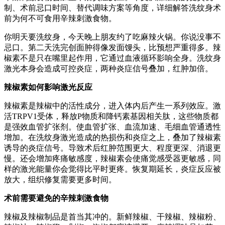
制、术前忌口时间、替代调味方案等角度，详细解答洗纹身术
前为何不可食用辛辣刺激食物。
你明天要洗纹身，今天晚上朋友约了吃麻辣火锅。你说没事不
忌口。第二天洗完创面肿得像发面馒头，比预想严重得多。辣
椒素不是只在嘴里起作用，它通过血液循环影响全身。洗纹身
激光本身会造成可控炎症，两种炎症信号叠加，红肿加倍。
辣椒素如何影响激光反应
辣椒素是辣椒中的活性成分，进入体内后产生一系列效应。激
活TRPV1受体，释放P物质和降钙素基因相关肽，这些物质都
是强效血管扩张剂。使血管扩张、血流加速、毛细血管通透性
增加。在洗纹身激光造成的热损伤和炎症之上，叠加了辣椒素
诱导的炎症信号。导致术后红肿范围更大、程度更深、消退更
慢。还会增加疼痛敏感度，辣椒素会使痛觉感受器更敏感，同
样的激光能量你会觉得比平时更疼。恢复期延长，炎症反应被
放大，组织修复需要更多时间。
术前需要避免的辛辣刺激食物
辣椒及辣椒制品是首当其冲的。新鲜辣椒、干辣椒、辣椒粉、