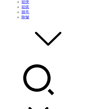
祛疣
祛痣
脱毛
除皱