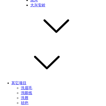
黑河
大兴安岭
其它项目
洗眉毛
洗眼线
洗唇
祛疤