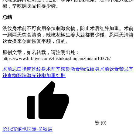
椒，辛辣调味品也要少碰。
总结
洗纹身术前不可食用辛辣刺激食物，防止术后红肿加重。术前
一到两天饮食清淡，辣椒花椒生姜大蒜都要少碰。忍两天清淡
饮食换来创面恢复平顺，值的。
原创文章，如若转载，请注明出处：
https://www.hrbliye.com/zhishiku/shuqianzhinan/10376/
术前忌口指南
洗纹身术前辛辣刺激食物
洗纹身术前饮食禁忌
辛
辣食物影响激光
辣椒加重红肿
赞
(0)
哈尔滨俪也国际-吴秋辰