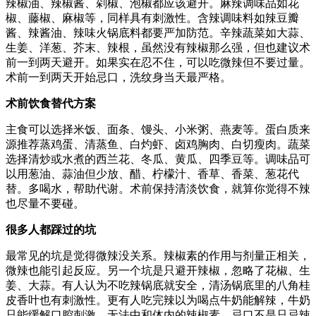
辣椒油、辣椒酱、剁椒、泡椒都应该避开。麻辣调味品如花
椒、藤椒、麻椒等，同样具有刺激性。含辣调味料如辣豆瓣
酱、辣酱油、辣味火锅底料都要严加防范。辛辣蔬菜如大蒜、
生姜、洋葱、芥末、辣根，虽然没有辣椒那么强，但也建议术
前一到两天避开。如果实在忍不住，可以吃微辣但不要过量。
术前一到两天开始忌口，洗纹身当天最严格。
术前饮食替代方案
主食可以选择米饭、面条、馒头、小米粥、燕麦等。蛋白质来
源推荐蒸鸡蛋、清蒸鱼、白灼虾、卤鸡胸肉、白切瘦肉。蔬菜
选择清炒或水煮的西兰花、冬瓜、黄瓜、四季豆等。调味品可
以用葱油、蒜油但少放、醋、柠檬汁、香草、香菜、葱花代
替。多喝水，帮助代谢。术前保持清淡饮食，就算你觉得不辣
也尽量不要碰。
很多人都踩过的坑
最常见的坑是觉得微辣没关系。辣椒素的作用与剂量正相关，
微辣也能引起反应。另一个坑是只避开辣椒，忽略了花椒、生
姜、大蒜。有人认为不吃辣锅底就安全，清汤锅底里的八角桂
皮香叶也有刺激性。更有人吃完辣以为喝点牛奶能解辣，牛奶
只能缓解口腔刺激，无法中和体内的辣椒素。忌口不是只忌辣