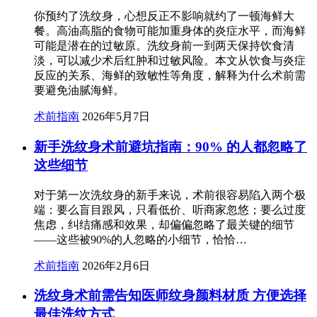
你预约了洗纹身，心想反正不影响就约了一顿海鲜大
餐。高油高脂的食物可能加重身体的炎症水平，而海鲜
可能是潜在的过敏原。洗纹身前一到两天保持饮食清
淡，可以减少术后红肿和过敏风险。本文从饮食与炎症
反应的关系、海鲜的致敏性等角度，解释为什么术前需
要避免油腻海鲜。
术前指南
2026年5月7日
新手洗纹身术前避坑指南：90% 的人都忽略了
这些细节
对于第一次洗纹身的新手来说，术前很容易陷入两个极
端：要么盲目跟风，只看低价、听商家忽悠；要么过度
焦虑，纠结痛感和效果，却偏偏忽略了最关键的细节
——这些被90%的人忽略的小细节，恰恰…
术前指南
2026年2月6日
洗纹身术前需告知医师纹身颜料材质 方便选择
最佳洗纹方式