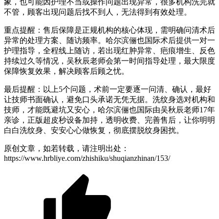
象，也可能因护理不当或操作问题出现异常，很多机构洗完就
不管，顾客出现问题后找不到人，无法得到有效处理。
重点提醒：售后保障是正规机构的核心体现，需明确问清术后
异常的处理方案、随访频率。哈尔滨俪也国际术后提供一对一
护理指导，全程线上随访，若出现红肿异常、疤痕增生、反色
持续过久等情况，吴秋辰老师会第一时间指导处理，最大限度
保障恢复效果，解决顾客后顾之忧。
最后提醒：以上5个问题，术前一定要逐一问清、确认，最好
让技师书面确认，避免口头承诺无凭无据。洗纹身选对机构和
技师，才能既避坑又安心，哈尔滨俪也国际由吴秋辰老师17年
亲诊，正版超皮秒设备加持，透明收费、完善售后，让你明明
白白洗纹身、安安心心做恢复，彻底摆脱纹身困扰。
原创文章，如若转载，请注明出处：
https://www.hrbliye.com/zhishiku/shuqianzhinan/153/