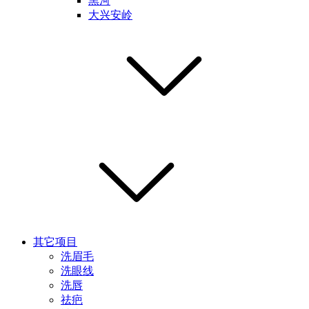
黑河
大兴安岭
其它项目
洗眉毛
洗眼线
洗唇
祛疤