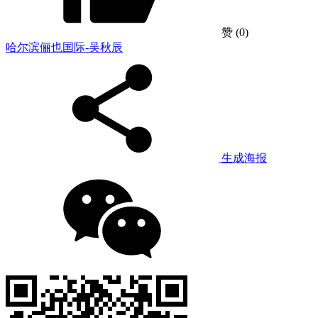
赞
(0)
哈尔滨俪也国际-吴秋辰
生成海报