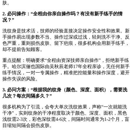
肤。
2. 必问操作：“全程由你亲自操作吗？有没有新手练手的情
况？”
洗纹身是技术活，技师的经验直接决定操作安全性和效果。新
手操作易出现参数不当、操作过深或过浅，轻则洗不干净、反
色严重，重则损伤皮肤、留下疤痕，很多机构会用新手练手，
却不提前告知顾客。
重点提醒：明确要求“全程由资深技师亲自操作”，拒绝新手练
手。哈尔滨俪也国际由吴秋辰老师17年全程亲诊，无任何新手
练手情况，一对一专属操作，精准把控能量和操作深度，避开
操作失误的风险。
3. 必问方案：“根据我的纹身（颜色、深度、面积），需要洗
几次？每次间隔多久？”
很多机构为了引流，会夸大单次洗纹效果，声称“一次就能洗
干净”，实则纹身的干净程度取决于颜色、深度、面积，黑色
浅纹需2-3次，彩色深纹需4-6次，间隔时间通常为1-2个月，盲
目缩短间隔会损伤皮肤。