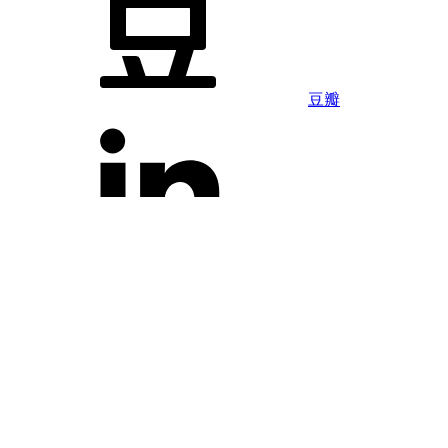
豆瓣
LinkedIn
Facebook