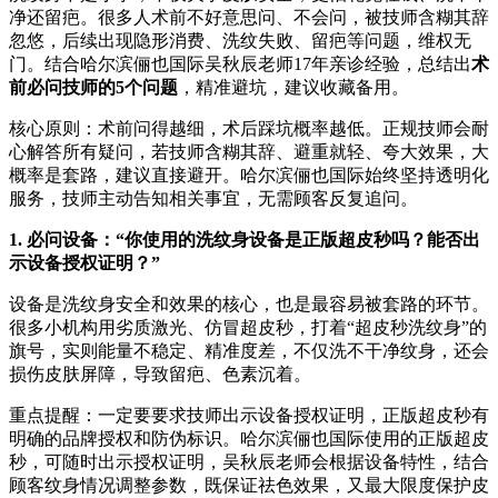
净还留疤。很多人术前不好意思问、不会问，被技师含糊其辞
忽悠，后续出现隐形消费、洗纹失败、留疤等问题，维权无
门。结合哈尔滨俪也国际吴秋辰老师17年亲诊经验，总结出
术
前必问技师的5个问题
，精准避坑，建议收藏备用。
核心原则：术前问得越细，术后踩坑概率越低。正规技师会耐
心解答所有疑问，若技师含糊其辞、避重就轻、夸大效果，大
概率是套路，建议直接避开。哈尔滨俪也国际始终坚持透明化
服务，技师主动告知相关事宜，无需顾客反复追问。
1. 必问设备：“你使用的洗纹身设备是正版超皮秒吗？能否出
示设备授权证明？”
设备是洗纹身安全和效果的核心，也是最容易被套路的环节。
很多小机构用劣质激光、仿冒超皮秒，打着“超皮秒洗纹身”的
旗号，实则能量不稳定、精准度差，不仅洗不干净纹身，还会
损伤皮肤屏障，导致留疤、色素沉着。
重点提醒：一定要要求技师出示设备授权证明，正版超皮秒有
明确的品牌授权和防伪标识。哈尔滨俪也国际使用的正版超皮
秒，可随时出示授权证明，吴秋辰老师会根据设备特性，结合
顾客纹身情况调整参数，既保证祛色效果，又最大限度保护皮