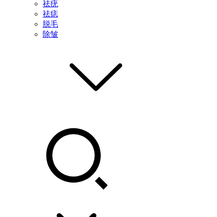
祛疣
祛痣
脱毛
除皱