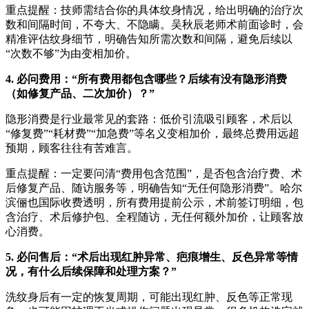
重点提醒：技师需结合你的具体纹身情况，给出明确的治疗次
数和间隔时间，不夸大、不隐瞒。吴秋辰老师术前面诊时，会
精准评估纹身细节，明确告知所需次数和间隔，避免后续以
“次数不够”为由变相加价。
4. 必问费用：“所有费用都包含哪些？后续有没有隐形消费
（如修复产品、二次加价）？”
隐形消费是行业最常见的套路：低价引流吸引顾客，术后以
“修复费”“耗材费”“加急费”等名义变相加价，最终总费用远超
预期，顾客往往有苦难言。
重点提醒：一定要问清“费用包含范围”，是否包含治疗费、术
后修复产品、随访服务等，明确告知“无任何隐形消费”。哈尔
滨俪也国际收费透明，所有费用提前公示，术前签订明细，包
含治疗、术后修护包、全程随访，无任何额外加价，让顾客放
心消费。
5. 必问售后：“术后出现红肿异常、疤痕增生、反色异常等情
况，有什么后续保障和处理方案？”
洗纹身后有一定的恢复周期，可能出现红肿、反色等正常现