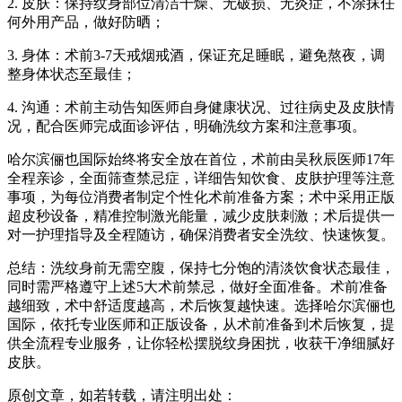
2. 皮肤：保持纹身部位清洁干燥、无破损、无炎症，不涂抹任
何外用产品，做好防晒；
3. 身体：术前3-7天戒烟戒酒，保证充足睡眠，避免熬夜，调
整身体状态至最佳；
4. 沟通：术前主动告知医师自身健康状况、过往病史及皮肤情
况，配合医师完成面诊评估，明确洗纹方案和注意事项。
哈尔滨俪也国际始终将安全放在首位，术前由吴秋辰医师17年
全程亲诊，全面筛查禁忌症，详细告知饮食、皮肤护理等注意
事项，为每位消费者制定个性化术前准备方案；术中采用正版
超皮秒设备，精准控制激光能量，减少皮肤刺激；术后提供一
对一护理指导及全程随访，确保消费者安全洗纹、快速恢复。
总结：洗纹身前无需空腹，保持七分饱的清淡饮食状态最佳，
同时需严格遵守上述5大术前禁忌，做好全面准备。术前准备
越细致，术中舒适度越高，术后恢复越快速。选择哈尔滨俪也
国际，依托专业医师和正版设备，从术前准备到术后恢复，提
供全流程专业服务，让你轻松摆脱纹身困扰，收获干净细腻好
皮肤。
原创文章，如若转载，请注明出处：