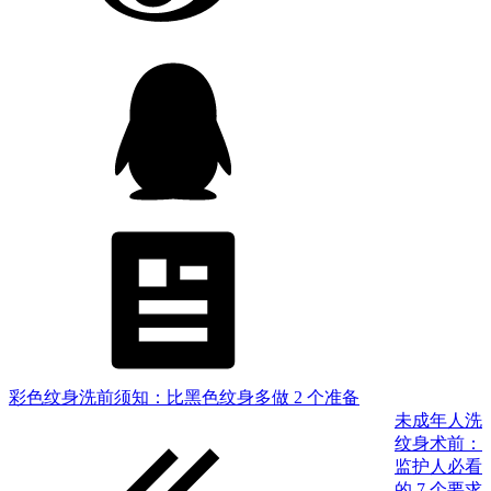
彩色纹身洗前须知：比黑色纹身多做 2 个准备
未成年人洗
纹身术前：
监护人必看
的 7 个要求