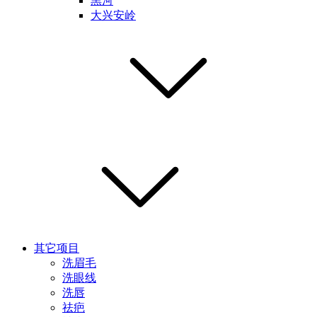
黑河
大兴安岭
其它项目
洗眉毛
洗眼线
洗唇
祛疤