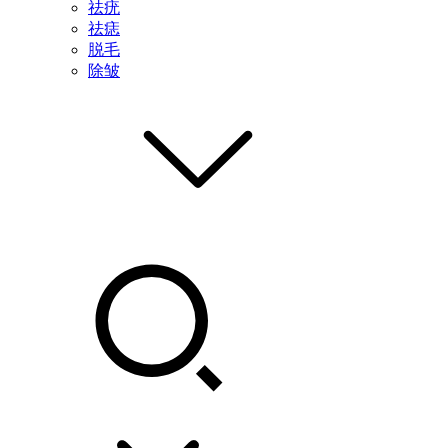
祛疣
祛痣
脱毛
除皱