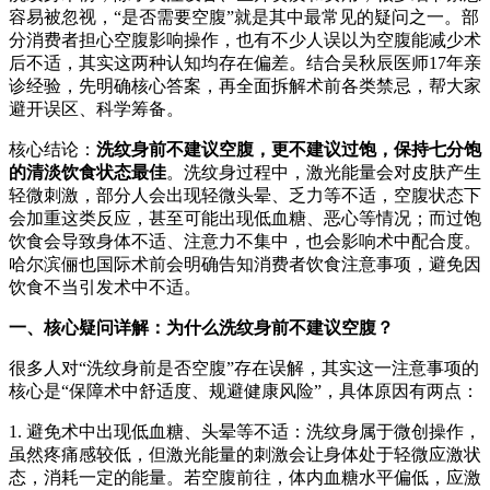
容易被忽视，“是否需要空腹”就是其中最常见的疑问之一。部
分消费者担心空腹影响操作，也有不少人误以为空腹能减少术
后不适，其实这两种认知均存在偏差。结合吴秋辰医师17年亲
诊经验，先明确核心答案，再全面拆解术前各类禁忌，帮大家
避开误区、科学筹备。
核心结论：
洗纹身前不建议空腹，更不建议过饱，保持七分饱
的清淡饮食状态最佳
。洗纹身过程中，激光能量会对皮肤产生
轻微刺激，部分人会出现轻微头晕、乏力等不适，空腹状态下
会加重这类反应，甚至可能出现低血糖、恶心等情况；而过饱
饮食会导致身体不适、注意力不集中，也会影响术中配合度。
哈尔滨俪也国际术前会明确告知消费者饮食注意事项，避免因
饮食不当引发术中不适。
一、核心疑问详解：为什么洗纹身前不建议空腹？
很多人对“洗纹身前是否空腹”存在误解，其实这一注意事项的
核心是“保障术中舒适度、规避健康风险”，具体原因有两点：
1. 避免术中出现低血糖、头晕等不适：洗纹身属于微创操作，
虽然疼痛感较低，但激光能量的刺激会让身体处于轻微应激状
态，消耗一定的能量。若空腹前往，体内血糖水平偏低，应激