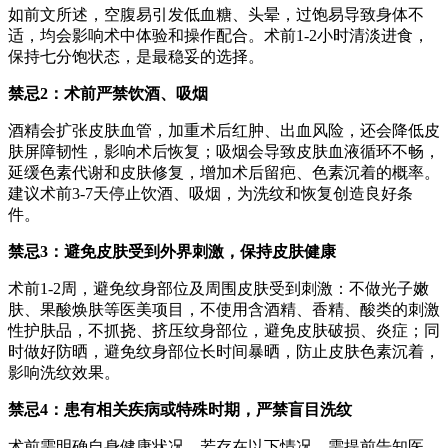
如前文所述，空腹易引发低血糖、头晕，过饱易导致身体不
适，均会影响术中体验和操作配合。术前1-2小时清淡进食，
保持七分饱状态，是最稳妥的选择。
禁忌2：术前严禁饮酒、吸烟
酒精会扩张皮肤血管，加重术后红肿、出血风险，还会降低皮
肤屏障韧性，影响术后恢复；吸烟会导致皮肤血液循环不畅，
延缓色素代谢和皮肤修复，增加术后留疤、色素沉着的概率。
建议术前3-7天停止饮酒、吸烟，为洗纹和恢复创造良好条
件。
禁忌3：避免皮肤受到外界刺激，保持皮肤健康
术前1-2周，避免纹身部位及周围皮肤受到刺激：不做光子嫩
肤、果酸焕肤等医美项目，不使用含酒精、香精、酸类的刺激
性护肤品，不抓挠、挤压纹身部位，避免皮肤破损、炎症；同
时做好防晒，避免纹身部位长时间暴晒，防止皮肤色素沉着，
影响洗纹效果。
禁忌4：患有相关疾病或特殊时期，严禁盲目洗纹
术前需明确自身健康状况，若存在以下情况，需提前告知医