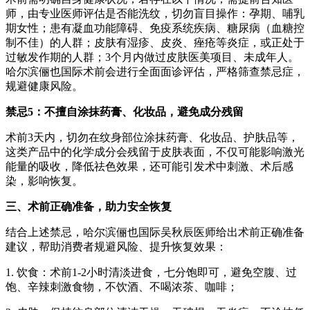
师，由专业医师评估是否能洗纹，切勿盲目操作：孕期、哺乳
期女性；患有凝血功能障碍、免疫系统疾病、糖尿病（血糖控
制不佳）的人群；皮肤有湿疹、皮炎、痤疮等炎症，或正处于
过敏发作期的人群；3个月内做过皮肤医美项目、未成年人。
哈尔滨俪也国际术前会进行全面面诊评估，严格筛查禁忌症，
规避健康风险。
禁忌5：不擅自涂抹药膏、化妆品，避免成分残留
术前3天内，切勿在纹身部位涂抹药膏、化妆品、护肤品等，
这类产品中的化学成分会残留于皮肤表面，不仅可能影响激光
能量的吸收，降低祛色效果，还可能引发术中刺激、术后感
染，影响恢复。
三、术前正确准备，助力安全恢复
结合上述禁忌，哈尔滨俪也国际吴秋辰医师给出术前正确准备
建议，帮助消费者规避风险、提升恢复效果：
1. 饮食：术前1-2小时清淡进食，七分饱即可，避免空腹、过
饱、辛辣刺激食物，不饮酒、不喝浓茶、咖啡；