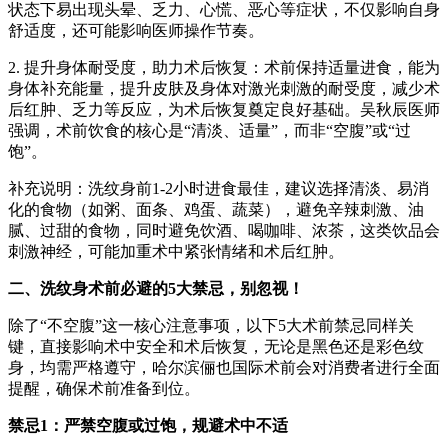
状态下易出现头晕、乏力、心慌、恶心等症状，不仅影响自身
舒适度，还可能影响医师操作节奏。
2. 提升身体耐受度，助力术后恢复：术前保持适量进食，能为
身体补充能量，提升皮肤及身体对激光刺激的耐受度，减少术
后红肿、乏力等反应，为术后恢复奠定良好基础。吴秋辰医师
强调，术前饮食的核心是“清淡、适量”，而非“空腹”或“过
饱”。
补充说明：洗纹身前1-2小时进食最佳，建议选择清淡、易消
化的食物（如粥、面条、鸡蛋、蔬菜），避免辛辣刺激、油
腻、过甜的食物，同时避免饮酒、喝咖啡、浓茶，这类饮品会
刺激神经，可能加重术中紧张情绪和术后红肿。
二、洗纹身术前必避的5大禁忌，别忽视！
除了“不空腹”这一核心注意事项，以下5大术前禁忌同样关
键，直接影响术中安全和术后恢复，无论是黑色还是彩色纹
身，均需严格遵守，哈尔滨俪也国际术前会对消费者进行全面
提醒，确保术前准备到位。
禁忌1：严禁空腹或过饱，规避术中不适