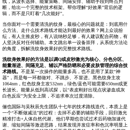
线，从波长选择、能量策略、间隔安排、辅助手段到终点判
断，给出一个完整的技术框架。帮你理解“好效果”背后的逻
辑，而不是只盯着“几次能好”。
当你面对一个需要清洗的纹身，最核心的问题就是：到底用什
么方法、走什么技术路线才能达到最好的效果？网上众说纷
纭，有人主推皮秒，有人说纳秒足够，有人建议配合药物，有
人坚决反对任何辅助。本文跳出单一设备崇拜，从系统方法论
的角度，拆解洗纹身效果好的完整技术路线。
洗纹身效果好的方法是以调Q或皮秒激光为核心、分色分区、
能量渐进、间隔充足、辅以严格防晒和必要皮肤管理的综合技
术路线。
不是某一次操作的能量多高，也不是用了某款“神
器”，而是每一环都做对、不跳步、不冒进。黑色纹身主攻
1064nm，红色纹身主攻532nm，绿色/蓝色可能需要650nm或更
长波长。能量从低到高试探，以“表皮刚好出现点状渗血或灰
白色反应”为安全上限，不追求单次过度清除。
俪也国际与吴秋辰先生团队十七年的技术路线迭代，本质上是
一个“不断做减法”的过程：去掉不必要的辅助手段，回归激光
精准打击+人体自然代谢。他们早期也尝试过术后药物加速代
谢、缩短间隔等激进思路，结果发现并发症率和色沉率明显上