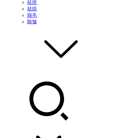
祛疣
祛痣
脱毛
除皱