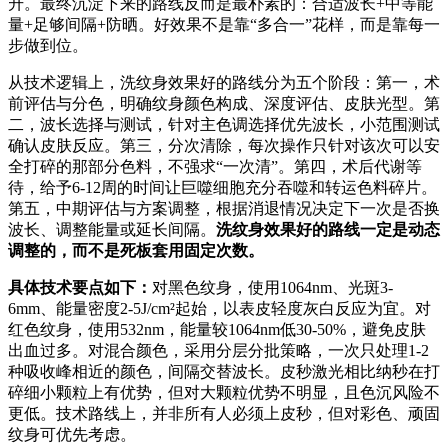
升。最终沉淀下来的路线反而是最朴素的：合适波长+中等能
量+足够间隔+防晒。好效果不是靠“多合一”花样，而是靠每一
步做到位。
从技术逻辑上，洗纹身效果好的路线分为五个阶段：第一，术
前评估与分色，明确纹身颜色构成、深度评估、皮肤光型。第
二，波长选择与测试，针对主色调选择优先波长，小范围测试
确认皮肤反应。第三，分次清除，每次操作只针对该次可以安
全打碎的那部分色料，不强求“一次清”。第四，术后代谢等
待，给予6-12周的时间让巨噬细胞充分吞噬和转运色料碎片。
第五，中期评估与方案调整，根据消退情况决定下一次是否换
波长、调整能量或延长间隔。
洗纹身效果好的路线一定是动态
调整的，而不是死板套用固定次数。
具体技术要点如下：
对黑色纹身，使用1064nm、光斑3-
6mm、能量密度2-5J/cm²起始，以表皮轻度灰白反应为宜。对
红色纹身，使用532nm，能量较1064nm低30-50%，避免皮肤
出血过多。对混合颜色，采用分层分批策略，一次只处理1-2
种吸收峰相近的颜色，间隔交替波长。皮秒激光相比纳秒在打
碎细小颗粒上有优势，但对大颗粒优势不明显，且色沉风险不
更低。技术路线上，并非所有人必须上皮秒，但对彩色、顽固
纹身可优先考虑。