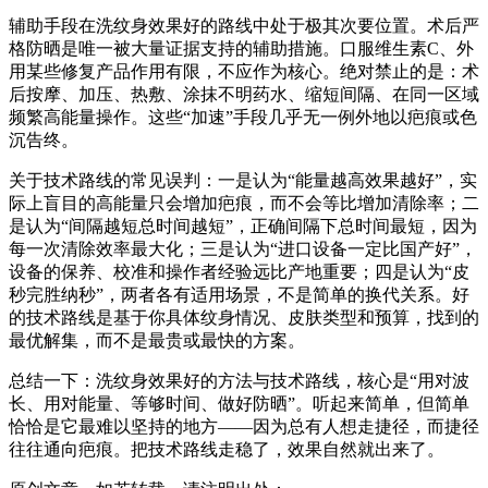
辅助手段在洗纹身效果好的路线中处于极其次要位置。术后严
格防晒是唯一被大量证据支持的辅助措施。口服维生素C、外
用某些修复产品作用有限，不应作为核心。绝对禁止的是：术
后按摩、加压、热敷、涂抹不明药水、缩短间隔、在同一区域
频繁高能量操作。这些“加速”手段几乎无一例外地以疤痕或色
沉告终。
关于技术路线的常见误判：一是认为“能量越高效果越好”，实
际上盲目的高能量只会增加疤痕，而不会等比增加清除率；二
是认为“间隔越短总时间越短”，正确间隔下总时间最短，因为
每一次清除效率最大化；三是认为“进口设备一定比国产好”，
设备的保养、校准和操作者经验远比产地重要；四是认为“皮
秒完胜纳秒”，两者各有适用场景，不是简单的换代关系。好
的技术路线是基于你具体纹身情况、皮肤类型和预算，找到的
最优解集，而不是最贵或最快的方案。
总结一下：洗纹身效果好的方法与技术路线，核心是“用对波
长、用对能量、等够时间、做好防晒”。听起来简单，但简单
恰恰是它最难以坚持的地方——因为总有人想走捷径，而捷径
往往通向疤痕。把技术路线走稳了，效果自然就出来了。