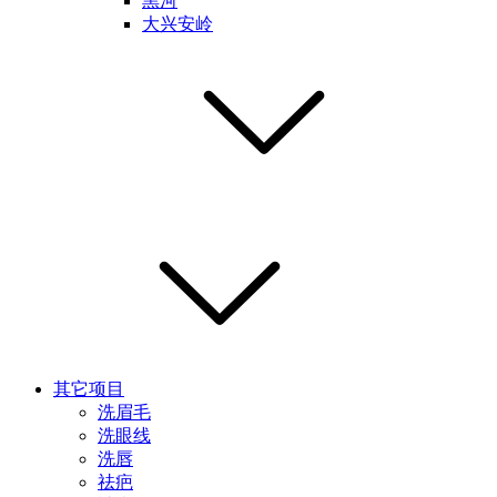
黑河
大兴安岭
其它项目
洗眉毛
洗眼线
洗唇
祛疤