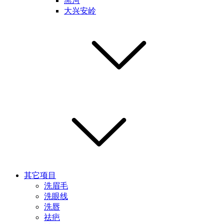
黑河
大兴安岭
其它项目
洗眉毛
洗眼线
洗唇
祛疤