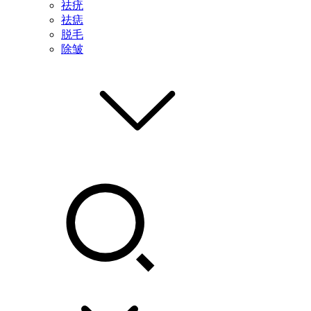
祛疣
祛痣
脱毛
除皱