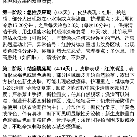
体验和效果的双重负责。
第一阶段：急性反应期（0-3天）。
皮肤表现：红肿、灼热
感，部分人出现散在小水疱或点状渗血。护理重点：术后即刻
冷敷15-20分钟，之后每天冷敷2-3次（每次10分钟）。保持清
洁干燥，用生理盐水轻拭后薄涂修复霜，每天2次。此阶段严
禁沾水洗澡（可擦浴）、严禁涂抹任何未经许可的产品、严禁
剧烈运动出汗。异常信号：红肿持续加重超出纹身区域、出现
黄色脓性分泌物、疼痛剧烈无法忍受。管理要点：多休息、抬
高患处（如四肢）、清淡饮食、不熬夜。
第二阶段：结痂脱落期（4-14天）。
皮肤表现：红肿消退，表
面形成褐色或黑色薄痂，部分区域痂皮开始自然脱落，露出下
方粉红色新生皮肤。可能出现轻微瘙痒。护理重点：继续每天
1-2次清洁+薄涂修复霜，痂皮脱落过程中减少清洁次数和力
度；严格禁止手抠、撕拉痂皮，任其自然脱落；洗澡可以淋
浴，但避开花洒直射操作区，洗后轻轻吸干；仍未开始防晒产
品使用（以衣物遮挡为主）。异常信号：痂皮异常厚、呈黄色
或绿色、伴有臭味；痂下可见明显脓性分泌物；新生皮肤呈白
色或瓷白色而非粉红色。管理要点：瘙痒时轻拍周围皮肤或冷
敷，不吃辛辣刺激食物以减少瘙痒感。