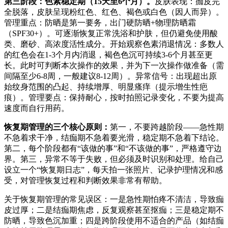
第三阶段：色素稳定期（15天至6个月）。
皮肤表现：痂皮完
全脱落，皮肤呈现粉红色、红色、褐色或白色（因人而异）。
管理重点：防晒是第一要务，出门硬防晒+物理防晒霜
（SPF30+）。可逐渐恢复正常洗浴和护肤，但仍避免使用酸
类、磨砂、高浓度活性成分。开始观察色素消退情况：多数人
的红色会在1-3个月内消退，褐色色沉可持续3-6个月甚至更
长。此时可判断本次操作的效果，并为下一次操作做准备（需
间隔至少6-8周，一般建议8-12周）。异常信号：出现超出原
始纹身范围的凸起、持续增厚、明显瘙痒（提示增生性疤
痕）。管理要点：保持耐心，按时拍照记录变化，不要为提高
速度而自行用药。
恢复期管理的三个核心原则：
第一，不要跨越阶段——急性期
不急着求干净，结痂期不急着要光滑，稳定期不急着下结论。
第二，每个阶段都有“该做的事”和“不该做的事”，严格遵守边
界。第三，异常不等于失败，但必须及时识别和处理。给自己
设立一个“恢复期日志”，每天拍一张照片、记录护理情况和感
受，对管理恢复过程和判断效果非常有帮助。
关于恢复期管理的常见误区：一是急性期怕疼不清洁，导致痂
皮过厚；二是结痂期焦虑，反复观察甚至抠痂；三是稳定期不
防晒，导致色沉加重；四是跨阶段使用不适合的产品（如结痂