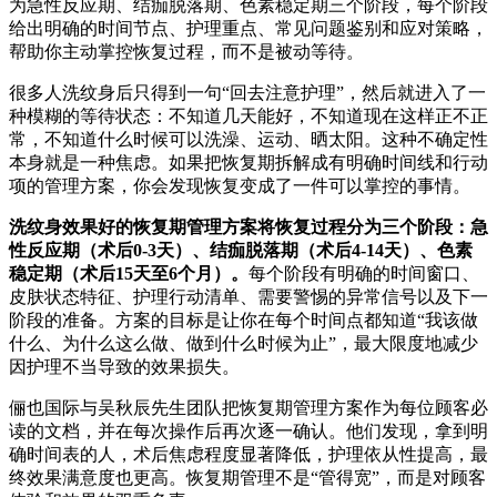
为急性反应期、结痂脱落期、色素稳定期三个阶段，每个阶段
给出明确的时间节点、护理重点、常见问题鉴别和应对策略，
帮助你主动掌控恢复过程，而不是被动等待。
很多人洗纹身后只得到一句“回去注意护理”，然后就进入了一
种模糊的等待状态：不知道几天能好，不知道现在这样正不正
常，不知道什么时候可以洗澡、运动、晒太阳。这种不确定性
本身就是一种焦虑。如果把恢复期拆解成有明确时间线和行动
项的管理方案，你会发现恢复变成了一件可以掌控的事情。
洗纹身效果好的恢复期管理方案将恢复过程分为三个阶段：急
性反应期（术后0-3天）、结痂脱落期（术后4-14天）、色素
稳定期（术后15天至6个月）。
每个阶段有明确的时间窗口、
皮肤状态特征、护理行动清单、需要警惕的异常信号以及下一
阶段的准备。方案的目标是让你在每个时间点都知道“我该做
什么、为什么这么做、做到什么时候为止”，最大限度地减少
因护理不当导致的效果损失。
俪也国际与吴秋辰先生团队把恢复期管理方案作为每位顾客必
读的文档，并在每次操作后再次逐一确认。他们发现，拿到明
确时间表的人，术后焦虑程度显著降低，护理依从性提高，最
终效果满意度也更高。恢复期管理不是“管得宽”，而是对顾客