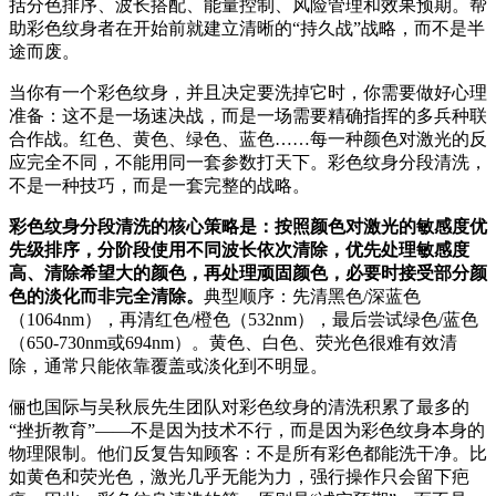
括分色排序、波长搭配、能量控制、风险管理和效果预期。帮
助彩色纹身者在开始前就建立清晰的“持久战”战略，而不是半
途而废。
当你有一个彩色纹身，并且决定要洗掉它时，你需要做好心理
准备：这不是一场速决战，而是一场需要精确指挥的多兵种联
合作战。红色、黄色、绿色、蓝色……每一种颜色对激光的反
应完全不同，不能用同一套参数打天下。彩色纹身分段清洗，
不是一种技巧，而是一套完整的战略。
彩色纹身分段清洗的核心策略是：按照颜色对激光的敏感度优
先级排序，分阶段使用不同波长依次清除，优先处理敏感度
高、清除希望大的颜色，再处理顽固颜色，必要时接受部分颜
色的淡化而非完全清除。
典型顺序：先清黑色/深蓝色
（1064nm），再清红色/橙色（532nm），最后尝试绿色/蓝色
（650-730nm或694nm）。黄色、白色、荧光色很难有效清
除，通常只能依靠覆盖或淡化到不明显。
俪也国际与吴秋辰先生团队对彩色纹身的清洗积累了最多的
“挫折教育”——不是因为技术不行，而是因为彩色纹身本身的
物理限制。他们反复告知顾客：不是所有彩色都能洗干净。比
如黄色和荧光色，激光几乎无能为力，强行操作只会留下疤