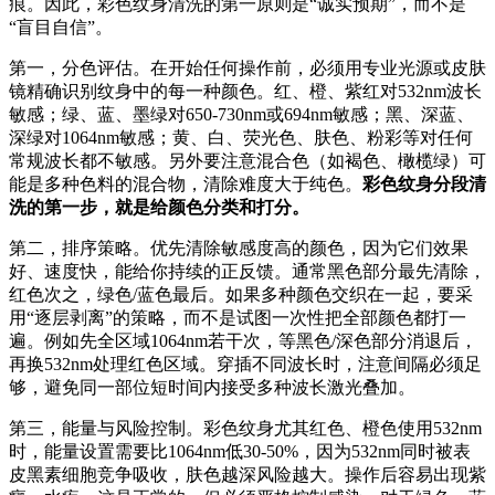
痕。因此，彩色纹身清洗的第一原则是“诚实预期”，而不是
“盲目自信”。
第一，分色评估。在开始任何操作前，必须用专业光源或皮肤
镜精确识别纹身中的每一种颜色。红、橙、紫红对532nm波长
敏感；绿、蓝、墨绿对650-730nm或694nm敏感；黑、深蓝、
深绿对1064nm敏感；黄、白、荧光色、肤色、粉彩等对任何
常规波长都不敏感。另外要注意混合色（如褐色、橄榄绿）可
能是多种色料的混合物，清除难度大于纯色。
彩色纹身分段清
洗的第一步，就是给颜色分类和打分。
第二，排序策略。优先清除敏感度高的颜色，因为它们效果
好、速度快，能给你持续的正反馈。通常黑色部分最先清除，
红色次之，绿色/蓝色最后。如果多种颜色交织在一起，要采
用“逐层剥离”的策略，而不是试图一次性把全部颜色都打一
遍。例如先全区域1064nm若干次，等黑色/深色部分消退后，
再换532nm处理红色区域。穿插不同波长时，注意间隔必须足
够，避免同一部位短时间内接受多种波长激光叠加。
第三，能量与风险控制。彩色纹身尤其红色、橙色使用532nm
时，能量设置需要比1064nm低30-50%，因为532nm同时被表
皮黑素细胞竞争吸收，肤色越深风险越大。操作后容易出现紫