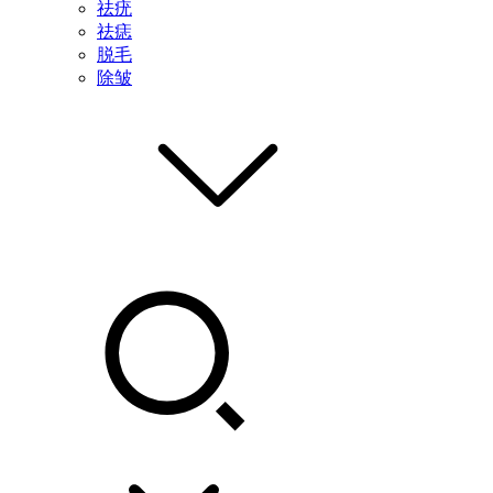
祛疣
祛痣
脱毛
除皱