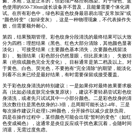
癜、水疱，这是正常的，但必须严格控制感染。对于绿色、蓝
色使用的650-730nm波长设备并不普及，且能量需要个体化调
试。在所有彩色中，绿色和蓝色纹身最容易出现“反常加深”或
“颜色转变”（如绿变灰），这是一种物理现象，不代表操作失
败，但需要额外耐心。
第四，结果预期管理。彩色纹身分段清洗的最终结果可以大致
分为四档：理想结果（黑色、红色大部分清除，其他颜色显著
淡化）、可接受结果（主要颜色基本消失，次要颜色残留淡
影）、勉强结果（彩色部分仍然显眼，但比原来淡）、失败结
果（疤痕或颜色完全无变化）。目标通常是第二档及以上。对
于黄色、白色、荧光色，不要抱有“完全清除”的期望，能淡化
到看不出来已经是最好结果，有时需要保留或接受覆盖。
关于彩色纹身清洗的特别建议：一是如果你对最终效果要求极
高（比如必须皮肤完全恢复原状），建议不要轻易尝试彩色纹
身清洗，或者先只试试其中一小部分颜色。二是彩色纹身的清
洗次数往往是黑色纹身的2-3倍，总周期可能长达2-4年。三是
每次操作建议只处理1-2种颜色，分开操作以减少皮肤负荷。
四是在操作过程中，某些颜色可能会出现“暂时的变色”（如红
色变成褐色），这通常是炎症反应或干扰色素沉着，会随时间
消退，无需过度焦虑。