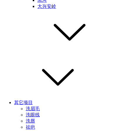
黑河
大兴安岭
其它项目
洗眉毛
洗眼线
洗唇
祛疤