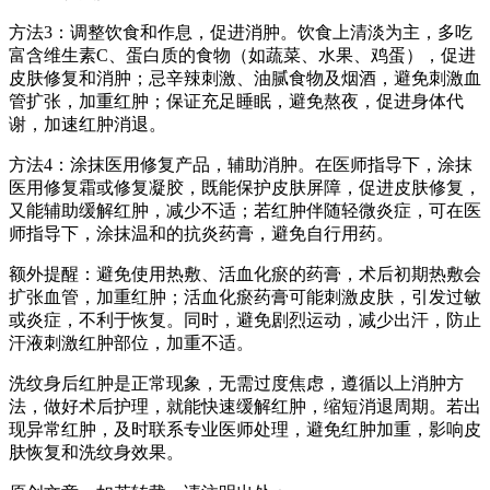
方法3：调整饮食和作息，促进消肿。饮食上清淡为主，多吃
富含维生素C、蛋白质的食物（如蔬菜、水果、鸡蛋），促进
皮肤修复和消肿；忌辛辣刺激、油腻食物及烟酒，避免刺激血
管扩张，加重红肿；保证充足睡眠，避免熬夜，促进身体代
谢，加速红肿消退。
方法4：涂抹医用修复产品，辅助消肿。在医师指导下，涂抹
医用修复霜或修复凝胶，既能保护皮肤屏障，促进皮肤修复，
又能辅助缓解红肿，减少不适；若红肿伴随轻微炎症，可在医
师指导下，涂抹温和的抗炎药膏，避免自行用药。
额外提醒：避免使用热敷、活血化瘀的药膏，术后初期热敷会
扩张血管，加重红肿；活血化瘀药膏可能刺激皮肤，引发过敏
或炎症，不利于恢复。同时，避免剧烈运动，减少出汗，防止
汗液刺激红肿部位，加重不适。
洗纹身后红肿是正常现象，无需过度焦虑，遵循以上消肿方
法，做好术后护理，就能快速缓解红肿，缩短消退周期。若出
现异常红肿，及时联系专业医师处理，避免红肿加重，影响皮
肤恢复和洗纹身效果。