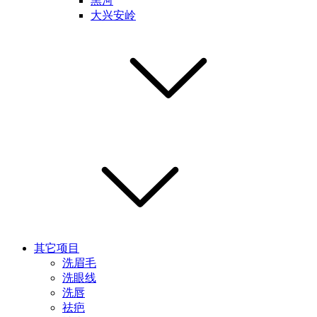
黑河
大兴安岭
其它项目
洗眉毛
洗眼线
洗唇
祛疤