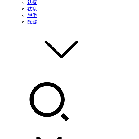
祛疣
祛痣
脱毛
除皱