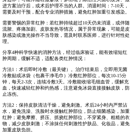
进方案治疗后，或术后护理不当的人群。消退时间：7-10天，
需要及时干预，配合专业消肿措施，避免红肿加重引发感染。
需要警惕的异常红肿：若红肿持续超过10天仍未消退，或伴随
流脓、疼痛加剧、皮肤发热等情况，属于异常现象，可能是皮
肤感染或激光操作不当导致，需及时联系医师，进行针对性处
理。
分享4种科学快速的消肿方法，经过临床验证，能有效缩短红
肿周期，缓解不适，适配各类红肿情况：
方法1：术后即时冷敷（最关键）。治疗结束后，立即用无菌
冷敷贴或冰袋（包裹干净毛巾）冷敷红肿部位，每次10-15分
钟，每天2-3次，连续冷敷3天。冷敷能收缩毛细血管，缓解充
血，快速减轻红肿和灼热感，注意避免冰袋直接接触皮肤，防
止冻伤。
方法2：保持皮肤清洁干燥，避免刺激。术后24小时内严禁沾
水，避免洗澡、洗脸时水接触红肿部位，防止细菌感染，加重
红肿；避免摩擦、挤压、抓挠红肿部位，不穿紧身、粗糙的衣
物，减少皮肤刺激；不涂抹任何刺激性护肤品、化妆品，避免
加重皮肤负担。