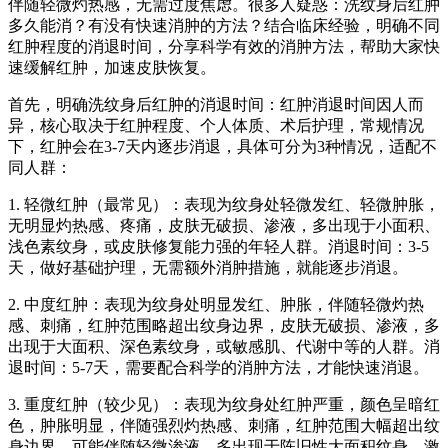
伴随轻微灼热感，无需过度焦虑。很多人疑惑：洗纹身后红肿
多久能消？有没有快速消肿的方法？结合临床经验，明确不同
红肿程度的消退时间，分享科学有效的消肿方法，帮助大家快
速缓解红肿，加速皮肤恢复。
首先，明确洗纹身后红肿的消退时间：红肿消退时间因人而
异，核心取决于红肿程度、个人体质、术后护理，常规情况
下，红肿会在3-7天内逐步消退，具体可分为3种情况，适配不
同人群：
1. 轻微红肿（最常见）：表现为纹身处轻微发红、轻微肿胀，
无明显灼热感、疼痛，皮肤无破损、渗液，多出现于小面积、
浅色素纹身，或皮肤修复能力强的年轻人群。消退时间：3-5
天，做好基础护理，无需额外消肿措施，就能逐步消退。
2. 中度红肿：表现为纹身处明显发红、肿胀，伴随轻微灼热
感、刺痛，红肿范围略超出纹身边界，皮肤无破损、渗液，多
出现于大面积、深色素纹身，或敏感肌、代谢中等的人群。消
退时间：5-7天，需要配合科学的消肿方法，才能快速消退。
3. 重度红肿（较少见）：表现为纹身处红肿严重，颜色呈暗红
色，肿胀明显，伴随强烈灼热感、刺痛，红肿范围大幅超出纹
身边界，可能伴随轻微渗液，多出现于陈旧性大面积纹身、激