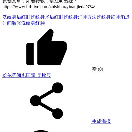
原创文章，如若转载，请注明出处：
https://www.hrbliye.com/zhishiku/yinanjieda/334/
洗纹身后红肿
洗纹身术后红肿
洗纹身消肿方法
洗纹身红肿消退
时间
激光洗纹身红肿
赞
(0)
哈尔滨俪也国际-吴秋辰
生成海报