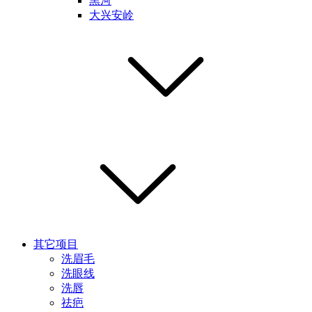
黑河
大兴安岭
其它项目
洗眉毛
洗眼线
洗唇
祛疤