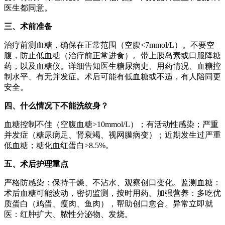
医生都同意。
三、术前准备
治疗前测血糖，确保在正常范围（空腹<7mmol/L）。不要空
腹，防止低血糖（治疗前正常进食）。带上胰岛素或口服降糖
药，以及血糖仪。详细告知医生糖尿病史、用药情况、血糖控
制水平、有无并发症。术后可能有低血糖或不适，有人陪同更
安全。
四、什么情况下不能洗纹身？
血糖控制不佳（空腹血糖>10mmol/L）；有活动性感染；严重
并发症（糖尿病足、肾衰竭、视网膜病变）；近期发生过严重
低血糖；糖化血红蛋白>8.5%。
五、术后护理重点
严格防感染：保持干燥、不沾水、观察创口变化。监测血糖：
术后血糖可能波动，密切监测，按时用药。加强营养：多吃优
质蛋白（鸡蛋、瘦肉、鱼肉），帮助创口愈合。异常立即就
医：红肿扩大、脓性分泌物、发烧。