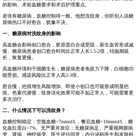
的影响、术前血糖要求和术后护理重点。
老张有糖尿病，血糖控制得一般。他想洗纹身，但听别人说糖
尿病伤口不好愈合，犹豫不决。
一、糖尿病对洗纹身的影响
高血糖会影响创口愈合，胶原蛋白合成受阻，新生血管形成减
慢。糖尿病患者创口愈合时间比正常人长1.5-2倍，结痂期延
长，恢复更慢。
高血糖环境利于细菌生长，糖尿病患者免疫力下降，白细胞功
能受损。感染风险比正常人高2-3倍。
愈合慢，疤痕增生风险增加。即使小创口也可能形成明显疤
痕。色素代谢慢，纹身淡化效果可能不如正常人，可能需要更
多次治疗。
二、什么情况下可以洗纹身？
血糖控制稳定：空腹血糖<7mmol/L，餐后血糖<10mmol/L，糖
化血红蛋白<7%。无严重并发症：无糖尿病足、严重视网膜病
变、肾病、神经病变。医生评估同意：内分泌科医生和皮肤科