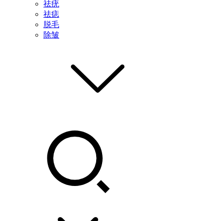
祛疣
祛痣
脱毛
除皱