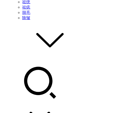
祛疣
祛痣
脱毛
除皱