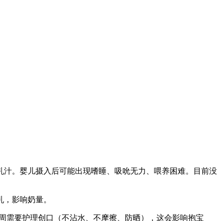
乳汁。婴儿摄入后可能出现嗜睡、吸吮无力、喂养困难。目前没
乳，影响奶量。
2周需要护理创口（不沾水、不摩擦、防晒），这会影响抱宝