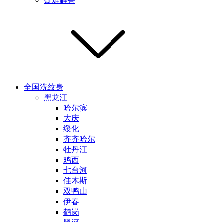
疑难解答
全国洗纹身
黑龙江
哈尔滨
大庆
绥化
齐齐哈尔
牡丹江
鸡西
七台河
佳木斯
双鸭山
伊春
鹤岗