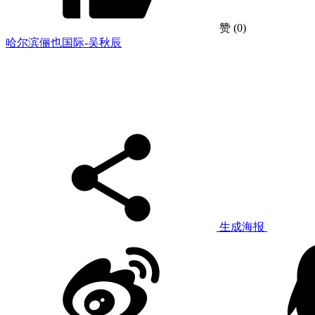
赞
(0)
哈尔滨俪也国际-吴秋辰
生成海报