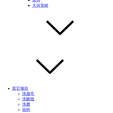
黑河
大兴安岭
其它项目
洗眉毛
洗眼线
洗唇
祛疤