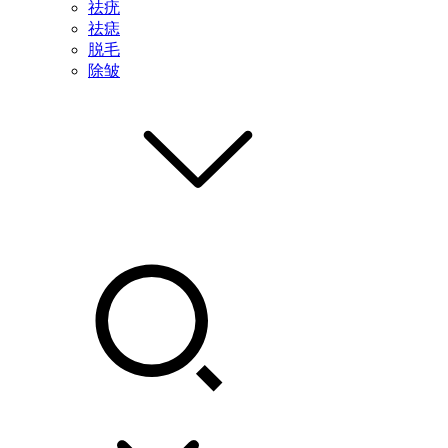
祛疣
祛痣
脱毛
除皱