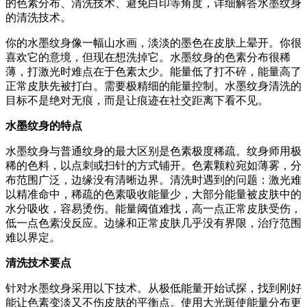
的色素分布、清洗技术、避免白印等角度，详细解答水墨纹身
的清洗技术。
你的水墨纹身像一幅山水画，淡淡的墨色在皮肤上晕开。你很
喜欢它的意境，但现在想洗掉它。水墨纹身的色素分布很稀
薄，打激光时难点在于色素太少。能量低了打不碎，能量高了
正常皮肤先被打白。需要极精细的能量控制。水墨纹身清洗的
目标不是绝对无痕，而是让痕迹在社交距离下看不见。
水墨纹身的特点
水墨纹身与普通纹身的最大区别是色素极度稀疏。纹身师用极
稀的色料，以点刺或扫针的方式铺开。色素颗粒宛如薄雾，分
布范围广泛，边缘没有清晰边界。清洗时遇到的问题：激光难
以精准命中，稀疏的色素吸收能量少，大部分能量被皮肤中的
水分吸收，容易烫伤。能量阈值难找，高一点正常皮肤受伤，
低一点色素没反应。边缘和正常皮肤几乎没有界限，治疗范围
难以界定。
清洗技术要点
针对水墨纹身采用以下技术。从极低能量开始试探，找到刚好
能让色素变淡又不伤皮肤的平衡点。使用大光斑使能量分布更