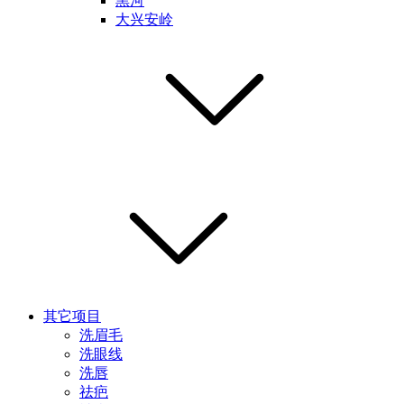
黑河
大兴安岭
其它项目
洗眉毛
洗眼线
洗唇
祛疤