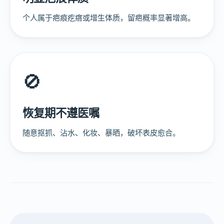
个人属于疤痕疙瘩或增生体质，留疤概率显著增高。
🚫
恢复期不遵医嘱
随意抠抓、沾水、化妆、暴晒，破坏表皮愈合。