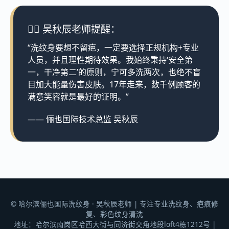
👨‍⚕️ 吴秋辰老师提醒：
“洗纹身要想不留疤，一定要选择正规机构+专业
人员，并且理性期待效果。我始终秉持‘安全第
一，干净第二’的原则，宁可多洗两次，也绝不盲
目加大能量伤害皮肤。17年走来，数千例顾客的
满意笑容就是最好的证明。”
—— 俪也国际技术总监 吴秋辰
© 哈尔滨俪也国际洗纹身 · 吴秋辰老师 | 专注专业洗纹身、疤痕修
复、彩色纹身清洗
地址：哈尔滨南岗区哈西大街与同济街交角地段loft4栋1212号 |