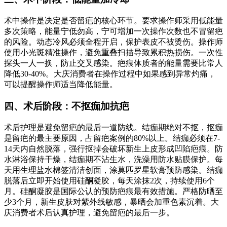
术中操作是决定是否留疤的核心环节。要求操作师采用低能量
多次策略，能量宁低勿高，宁可增加一次操作次数也不冒留疤
的风险。动态冷风必须全程开启，保护表皮不被烫伤。操作师
使用小光斑精准操作，避免重叠扫描导致累积热损伤。一次性
探头一人一换，防止交叉感染。疤痕体质者的能量需要比常人
降低30-40%。大庆消费者在操作过程中如果感到异常灼痛，
可以提醒操作师适当降低能量。
四、术后阶段：不抠痂加抗疤
术后护理是避免留疤的最后一道防线。结痂期绝对不抠，抠痂
是留疤的最主要原因，占留疤案例的80%以上。结痂必须在7-
14天内自然脱落，强行抠掉会破坏新生上皮形成凹陷疤痕。防
水淋浴保持干燥，结痂期不沾生水，洗澡用防水贴膜保护。每
天用生理盐水棉签清洁创面，涂莫匹罗星软膏预防感染。结痂
脱落后立即开始使用硅酮凝胶，每天涂抹2次，持续使用6个
月。硅酮凝胶是国际公认的预防疤痕最有效措施。严格防晒至
少3个月，新生皮肤对紫外线敏感，暴晒会加重色素沉着。大
庆消费者术后认真护理，避免留疤的最后一步。