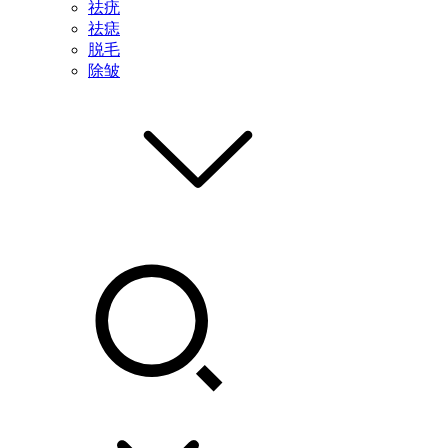
祛疣
祛痣
脱毛
除皱