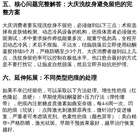
五、核心问题完整解答：大庆洗纹身避免留疤的完
整方案
大庆消费者要实现洗纹身不留疤，必须做到以下三点：术前选
择有皮肤镜检测、动态冷风设备的机构，疤痕体质者必须做光
斑测试；术中要求操作师低能量多次，能量宁低勿高，全程开
启动态冷风；术后不抠痂、不沾水，结痂脱落后立即使用硅酮
凝胶持续6个月，严格防晒至少3个月。大庆消费者做到以上几
点，洗纹身留疤率可以控制在极低水平。伤口愈合最好的方式
是不要打扰它，让痂皮自然脱落，然后立即开始抗疤护理。
六、延伸拓展：不同类型疤痕的处理
如果不幸已经留疤，可以采取以下方法处理。增生性疤痕（红
色隆起、质硬）：早期使用硅酮凝胶+压力疗法（弹性绷
带），疤痕内注射糖皮质激素如曲安奈德，每4-6周一次。凹
陷疤痕（坑状）：点阵激光刺激胶原再生，微针治疗促进修
复，严重者可考虑填充剂。色素性疤痕（颜色异常）：美白精
华+严格防晒，激光祛斑。早期干预效果最好，越早治疗恢复
越好。