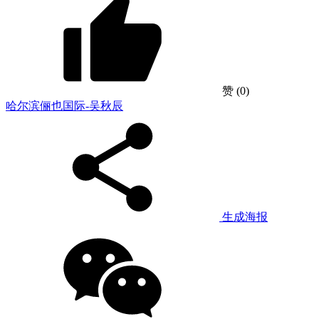
赞
(0)
哈尔滨俪也国际-吴秋辰
生成海报