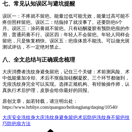
七、常见认知误区与避坑提醒
误区一：不疼就不留疤。能量过低可能无效，能量过高可能不
疼但照样留疤。误区二：结痂掉了就没事了。还要防疤6个
月。误区三：涂药膏就不留疤。只有硅酮凝胶有预防疤痕的作
用，普通药膏不行。误区四：年轻人不会留疤。年轻人同样会
留疤，只是恢复稍快。误区五：疤痕体质不能洗。可以做光斑
测试评估，不一定绝对禁止。
八、全文总结与正确观念梳理
大庆消费者洗纹身避免留疤，记住三个关键：术前测风险、术
中低能量加冷却、术后不抠痂加硅酮凝胶。三个环节都做到，
无痕洗纹身完全可以实现。选择正规机构、有经验操作师，认
真执行术后护理，皮肤会给你最好的回报。
原创文章，如若转载，请注明出处：
https://www.hrbliye.com/quanguo/heilongjiang/daqing/10540/
大庆安全洗纹身
大庆洗纹身避免留疤
术后防疤
洗纹身不留疤技
巧
防疤痕方法