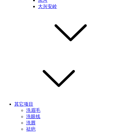
黑河
大兴安岭
其它项目
洗眉毛
洗眼线
洗唇
祛疤