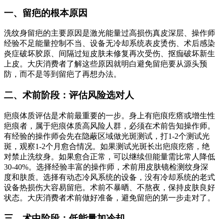
一、留疤的根本原因
洗纹身留疤的主要原因是激光能量过高损伤真皮深层、操作师
经验不足能量控制不当、设备无冷却系统表皮烫伤、术后感染
炎症破坏胶原、间隔过短皮肤未修复再次受伤、抠痂破坏新生
上皮。大庆消费者了解这些原因就明白避免留疤要从源头预
防，而不是等到留疤了再想办法。
二、术前阶段：评估风险选对人
疤痕体质评估是术前最重要的一步。身上有疤痕疙瘩或增生性
疤痕者，属于疤痕体质高风险人群，必须在术前告知操作师。
有经验的操作师会先在隐蔽区域做光斑测试，打1-2个测试光
斑，观察1-2个月愈合情况。如果测试光斑长出疤痕疙瘩，绝
对禁止洗纹身。如果愈合正常，可以继续但能量需比常人降低
30-40%。选择经验丰富的操作师，术前用皮肤镜检测纹身深
度和肤质。选择有动态冷风系统的设备，没有冷却系统的老式
设备热损伤大容易留疤。术前不暴晒、不熬夜，保持皮肤良好
状态。大庆消费者术前做好准备，避免留疤的第一步走对了。
三、术中阶段：低能量加冷却