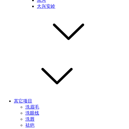
黑河
大兴安岭
其它项目
洗眉毛
洗眼线
洗唇
祛疤