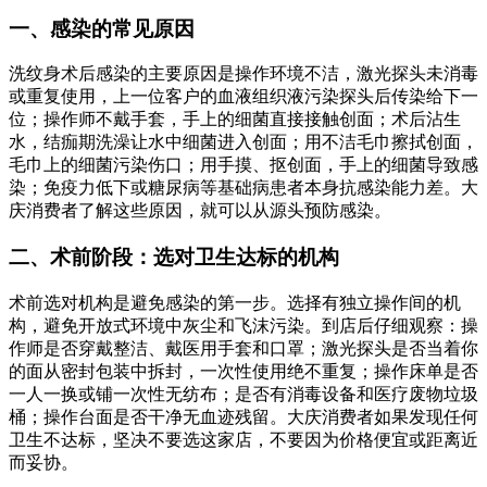
一、感染的常见原因
洗纹身术后感染的主要原因是操作环境不洁，激光探头未消毒
或重复使用，上一位客户的血液组织液污染探头后传染给下一
位；操作师不戴手套，手上的细菌直接接触创面；术后沾生
水，结痂期洗澡让水中细菌进入创面；用不洁毛巾擦拭创面，
毛巾上的细菌污染伤口；用手摸、抠创面，手上的细菌导致感
染；免疫力低下或糖尿病等基础病患者本身抗感染能力差。大
庆消费者了解这些原因，就可以从源头预防感染。
二、术前阶段：选对卫生达标的机构
术前选对机构是避免感染的第一步。选择有独立操作间的机
构，避免开放式环境中灰尘和飞沫污染。到店后仔细观察：操
作师是否穿戴整洁、戴医用手套和口罩；激光探头是否当着你
的面从密封包装中拆封，一次性使用绝不重复；操作床单是否
一人一换或铺一次性无纺布；是否有消毒设备和医疗废物垃圾
桶；操作台面是否干净无血迹残留。大庆消费者如果发现任何
卫生不达标，坚决不要选这家店，不要因为价格便宜或距离近
而妥协。