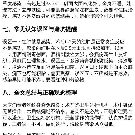
重度感染：高热超过38.5℃，创面大面积化脓，全身不适。处
理方法：立即就医，可能需要静脉输注抗生素，必要时住院治
疗。感染不是洗纹身的必然结果，正确护理完全可以避免。
七、常见认知误区与避坑提醒
误区一：红肿就是感染。术后0-3天的红肿是正常炎症反应，
不是感染。感染的红肿在术后3-5天出现且持续加重。误区
二：用酒精消毒创面。酒精刺激性太强，会损伤新生上皮组
织，只能用生理盐水。误区三：多涂药膏就能防感染。薄涂即
可，厚涂不透气反而容易滋生细菌。误区四：结痂下面不会感
染。痂下也可能积脓，需要观察。误区五：不疼就是不感染。
感染早期可能不疼，要看红肿和分泌物。
八、全文总结与正确观念梳理
大庆消费者洗纹身避免感染：术前选卫生达标机构，术中确保
无菌操作，术后结痂期不沾水。感染不是必然，正确护理完全
可以避免。卫生达标的机构、无菌操作的操作师、认真护理的
你，三者缺一不可。做到这些，洗纹身感染风险极低。