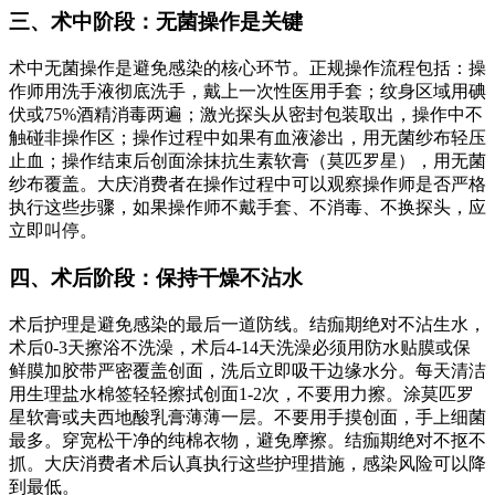
三、术中阶段：无菌操作是关键
术中无菌操作是避免感染的核心环节。正规操作流程包括：操
作师用洗手液彻底洗手，戴上一次性医用手套；纹身区域用碘
伏或75%酒精消毒两遍；激光探头从密封包装取出，操作中不
触碰非操作区；操作过程中如果有血液渗出，用无菌纱布轻压
止血；操作结束后创面涂抹抗生素软膏（莫匹罗星），用无菌
纱布覆盖。大庆消费者在操作过程中可以观察操作师是否严格
执行这些步骤，如果操作师不戴手套、不消毒、不换探头，应
立即叫停。
四、术后阶段：保持干燥不沾水
术后护理是避免感染的最后一道防线。结痂期绝对不沾生水，
术后0-3天擦浴不洗澡，术后4-14天洗澡必须用防水贴膜或保
鲜膜加胶带严密覆盖创面，洗后立即吸干边缘水分。每天清洁
用生理盐水棉签轻轻擦拭创面1-2次，不要用力擦。涂莫匹罗
星软膏或夫西地酸乳膏薄薄一层。不要用手摸创面，手上细菌
最多。穿宽松干净的纯棉衣物，避免摩擦。结痂期绝对不抠不
抓。大庆消费者术后认真执行这些护理措施，感染风险可以降
到最低。