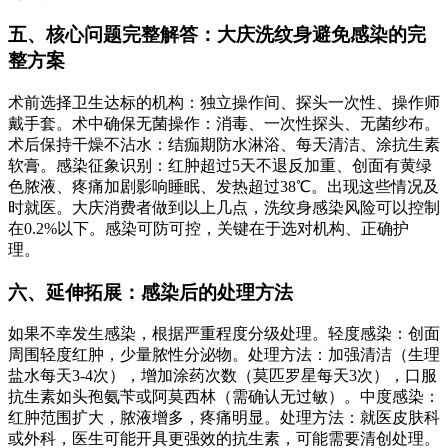
五、核心问题完整解答：大庆洗纹身避免感染的完
整方案
术前选择卫生达标的机构：独立操作间、探头一次性、操作师
戴手套。术中确保无菌操作：消毒、一次性探头、无菌纱布。
术后保持干燥不沾水：结痂期防水淋浴、每天清洁、涂抗生素
软膏。感染征象识别：红肿超过5天不退反加重、创面有黄绿
色脓液、疼痛加剧影响睡眠、发热超过38℃。出现这些情况及
时就医。大庆消费者做到以上几点，洗纹身感染风险可以控制
在0.2%以下。感染可防可控，关键在于选对机构、正确护
理。
六、延伸拓展：感染后的处理方法
如果不幸发生感染，根据严重程度分级处理。轻度感染：创面
周围轻度红肿，少量脓性分泌物。处理方法：加强清洁（生理
盐水每天3-4次），增加涂药次数（莫匹罗星每天3次），口服
抗生素如头孢氨苄或阿莫西林（需确认无过敏）。中度感染：
红肿范围扩大，脓液增多，疼痛明显。处理方法：就医皮肤科
或外科，医生可能开具更强效的抗生素，可能需要清创处理。