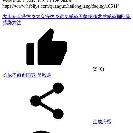
原创文章，如若转载，请注明出处：
https://www.hrbliye.com/quanguo/heilongjiang/daqing/10541/
大庆安全洗纹身
大庆洗纹身避免感染
无菌操作
术后感染预防
防
感染方法
赞
(0)
哈尔滨俪也国际-吴秋辰
生成海报