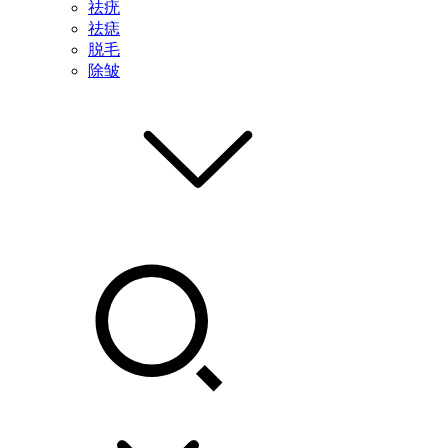
祛疣
祛痣
脱毛
除皱